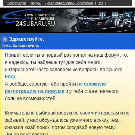
Single Sign On provided by
vBSSO
1
2
3
4
5
6
7
8
9
10
11
12
13
14
15
16
17
18
19
20
21
22
23
24
25
26
27
28
29
30
31
32
33
34
35
36
37
38
39
40
41
42
43
Здравствуйте.
Тема:
Здравствуйте.
Привет, если ты в первый раз попал на наш форум, то,
я надеюсь, ты найдешь тут для себя много
интересного! Часто задаваемые вопросы по ссылке
FAQ
.
А вообще, советую тебе пройти
не сложную
регистрацию на форуме
и у тебя станет намного
больше возможностей!
Внимательно выбирай форум по своим интересам и не
забывай, у нас обсуждалось уже много всяких тем...
сначала юзай поиск, потом создавай новую тему!
Добро пожаловать!