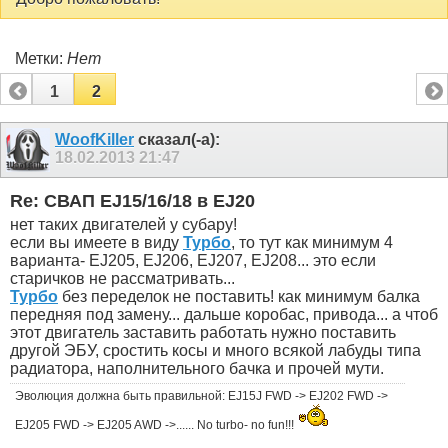
Метки:
Нет
1
2
WoofKiller
сказал(-а):
18.02.2013
21:47
Re: СВАП EJ15/16/18 в EJ20
нет таких двигателей у субару!
если вы имеете в виду
Турбо
, то тут как минимум 4
варианта- EJ205, EJ206, EJ207, EJ208... это если
старичков не рассматривать...
Турбо
без переделок не поставить! как минимум балка
передняя под замену... дальше коробас, привода... а чтоб
этот двигатель заставить работать нужно поставить
другой ЭБУ, сростить косы и много всякой лабуды типа
радиатора, наполнительного бачка и прочей мути.
Эволюция должна быть правильной: EJ15J FWD -> EJ202 FWD ->
EJ205 FWD -> EJ205 AWD ->...... No turbo- no fun!!!