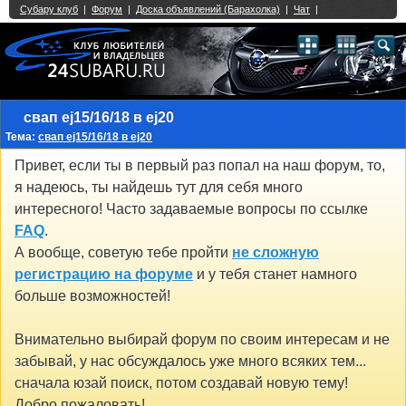
Single Sign On provided by
vBSSO
1
2
3
4
5
6
7
8
9
10
11
12
13
14
15
16
17
18
19
20
21
22
23
24
25
26
27
28
29
30
31
32
33
34
35
36
37
38
39
40
41
42
43
свап ej15/16/18 в ej20
Тема:
свап ej15/16/18 в ej20
Привет, если ты в первый раз попал на наш форум, то,
я надеюсь, ты найдешь тут для себя много
интересного! Часто задаваемые вопросы по ссылке
FAQ
.
А вообще, советую тебе пройти
не сложную
регистрацию на форуме
и у тебя станет намного
больше возможностей!
Внимательно выбирай форум по своим интересам и не
забывай, у нас обсуждалось уже много всяких тем...
сначала юзай поиск, потом создавай новую тему!
Добро пожаловать!