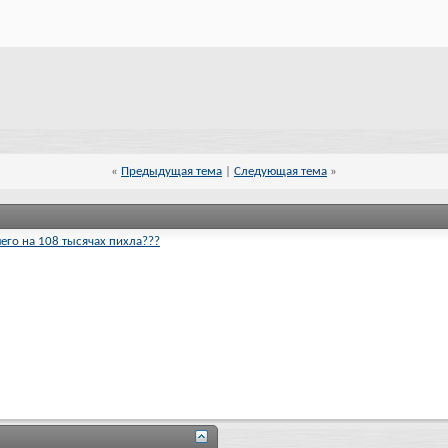
«
Предыдущая тема
|
Следующая тема
»
его на 108 тысячах пихла???