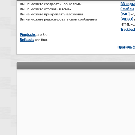
Вы
не можете
создавать новые темы
BB коды
Вы
не можете
отвечать в темах
Смайлы
Вы
не можете
прикреплять вложения
[IMG]
ко
Вы
не можете
редактировать свои сообщения
[VIDEO]
HTML к
Trackbac
Pingbacks
are
Вкл.
Refbacks
are
Вкл.
Правила 