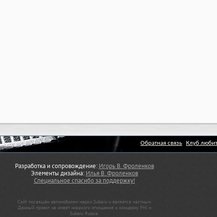
Обратная связь
Клуб любит
Разработка и сопровождение:
Игорь В. Фроленков
Элементы дизайна:
Илья В. Фроленков
Специальное спасибо за поддержку!
Сайт посвящён автомобилям марки Subaru и является частным.
Данный проект не имеет никакого отношения к концерну FHI и
Subaru Russia.