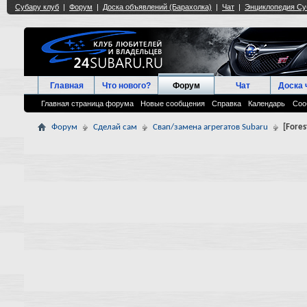
Главная
Что нового?
Форум
Чат
Доска 
Главная страница форума
Новые сообщения
Справка
Календарь
Соо
Форум
Сделай сам
Свап/замена агрегатов Subaru
[Fores