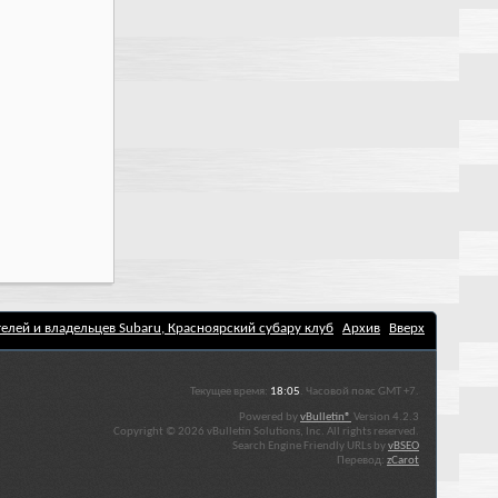
елей и владельцев Subaru, Красноярский субару клуб
Архив
Вверх
Текущее время:
18:05
. Часовой пояс GMT +7.
Powered by
vBulletin®
Version 4.2.3
Copyright © 2026 vBulletin Solutions, Inc. All rights reserved.
Search Engine Friendly URLs by
vBSEO
Перевод:
zCarot