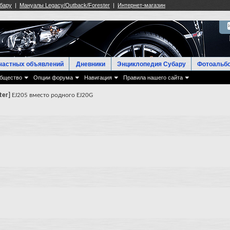
частных объявлений
Дневники
Энциклопедия Субару
Фотоальб
бщество
Опции форума
Навигация
Правила нашего сайта
ter]
EJ205 вместо родного EJ20G