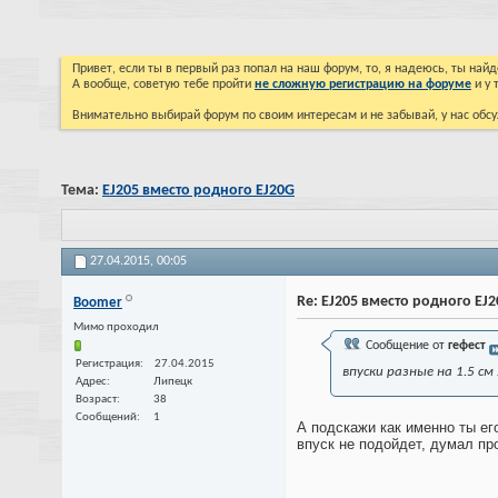
Привет, если ты в первый раз попал на наш форум, то, я надеюсь, ты на
А вообще, советую тебе пройти
не сложную регистрацию на форуме
и у 
Внимательно выбирай форум по своим интересам и не забывай, у нас обсу
Тема:
EJ205 вместо родного EJ20G
27.04.2015,
00:05
Re: EJ205 вместо родного EJ
Boomer
Мимо проходил
Сообщение от
гефест
Регистрация
27.04.2015
впуски разные на 1.5 с
Адрес
Липецк
Возраст
38
Сообщений
1
А подскажи как именно ты ег
впуск не подойдет, думал пр