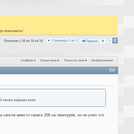
бро пожаловать!
Страница 2 из 2
1
2
Показано с 16 по 16 из 16
Первая
LinkBack
Опции темы
Поиск по теме
Отображение
#16
05 мозге хорошо ехал
 сингле вместо своего 206 на твинтурбе, но не учел что