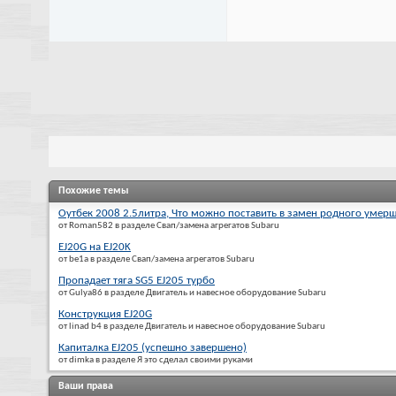
Похожие темы
Оутбек 2008 2.5литра, Что можно поставить в замен родного умерш
от Roman582 в разделе Свап/замена агрегатов Subaru
EJ20G на EJ20K
от be1a в разделе Свап/замена агрегатов Subaru
Пропадает тяга SG5 EJ205 турбо
от Gulya86 в разделе Двигатель и навесное оборудование Subaru
Конструкция EJ20G
от linad b4 в разделе Двигатель и навесное оборудование Subaru
Капиталка EJ205 (успешно завершено)
от dimka в разделе Я это сделал своими руками
Ваши права