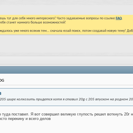
йдешь тут для себя много интересного! Часто задаваемые вопросы по ссылке
FAQ
.
тебя станет намного больше возможностей!
ждалось уже много всяких тем... сначала юзай поиск, потом создавай новую тему! До
20G
м 205 шире колхозить придется хотя я ставил 20g с 205 впуском на родном 2
о туда поставил. Я вот совершил великую глупость решил воткнуть 20г на
осто перекину и всего делов