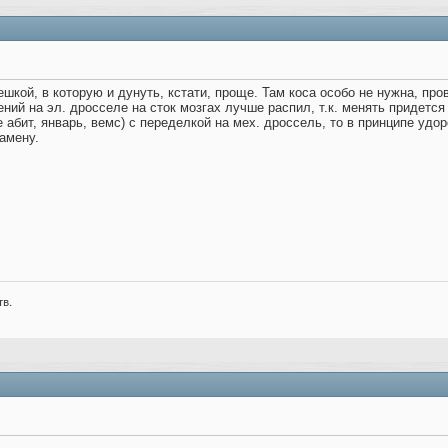
шкой, в которую и дунуть, кстати, проще. Там коса особо не нужна, пр
ий на эл. дросселе на сток мозгах лучше распил, т.к. менять придется
 абит, январь, вемс) с переделкой на мех. дроссель, то в принципе удо
замену.
тв.