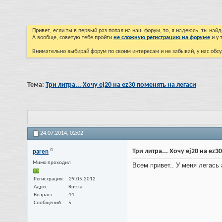
Привет, если ты в первый раз попал на наш форум, то, я надеюсь, ты на
А вообще, советую тебе пройти
не сложную регистрацию на форуме
и у 
Внимательно выбирай форум по своим интересам и не забывай, у нас обсу
Тема:
Три литра... Хочу ej20 на ez30 поменять на легаси
24.07.2014,
02:02
Три литра... Хочу ej20 на ez3
paren
Мимо проходил
Всем привет.. У меня легась 
Регистрация
29.05.2012
Адрес
Russia
Возраст
44
Сообщений
5