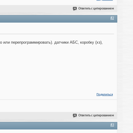
Ответить с цитированием
#2
о или перепрограммировать). датчики АБС, коробку (хз),
Поделиться
Ответить с цитированием
#3