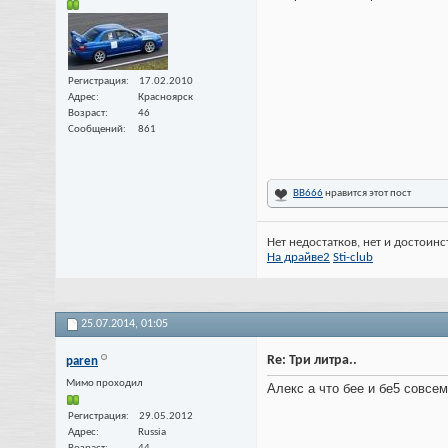
Регистрация
17.02.2010
Адрес
Красноярск
Возраст
46
Сообщений
861
ВВ666
нравится этот пост
Нет недостатков, нет и достоинс
На драйве2
Sti-club
25.07.2014,
01:05
Re: Три литра..
paren
Мимо проходил
Алекс а что бее и бе5 совсе
Регистрация
29.05.2012
Адрес
Russia