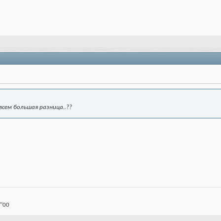
овсем большая разница..??
 "00