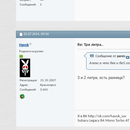
Возраст
44
Сообщений
5
25.07.2014,
09:50
Re: Три литра..
Havok
Родился за рулем
Сообщение от
paren
Алекс а что бее и бе5 с
3 и 2 литра, есть разница?
Регистрация
25.10.2007
Адрес
Красноярск
Сообщений
3,065
Я в ВК http://vk.com/havok_ssv
Subaru Legacy B4 Mono Turbo AT