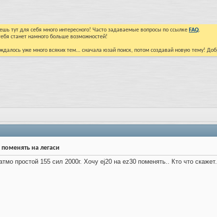
йдешь тут для себя много интересного! Часто задаваемые вопросы по ссылке
FAQ
.
тебя станет намного больше возможностей!
ждалось уже много всяких тем... сначала юзай поиск, потом создавай новую тему! До
0 поменять на легаси
атмо простой 155 сил 2000г. Хочу ej20 на ez30 поменять.. Кто что скажет