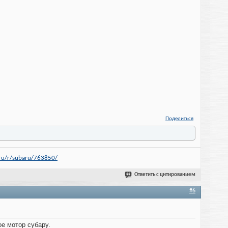
Поделиться
.ru/r/subaru/763850/
Ответить с цитированием
#6
ое мотор субару.