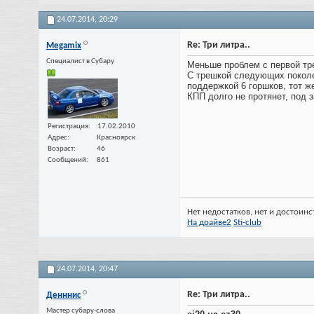
24.07.2014,
20:29
Re: Три литра..
Megamix
Специалист в Субару
Меньше проблем с первой тре
С трешкой следующих поколен
поддержкой 6 горшков, тот же
КПП долго не протянет, под 
Регистрация
17.02.2010
Адрес
Красноярск
Возраст
46
Сообщений
861
Нет недостатков, нет и достоинс
На драйве2
Sti-club
24.07.2014,
20:47
Re: Три литра..
Денннис
Мастер субару-слова