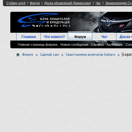
Главная
Что нового?
Форум
Чат
Доска 
Главная страница форума
Новые сообщения
Справка
Календарь
Соо
Форум
Сделай сам
Свап/замена агрегатов Subaru
[Legac