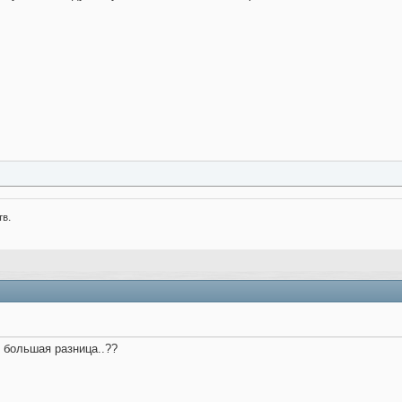
тв.
м большая разница..??