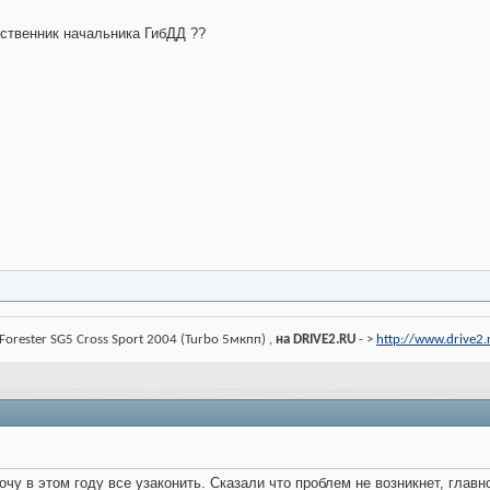
ственник начальника ГибДД ??
Forester SG5 Cross Sport 2004 (Turbo 5мкпп) ,
на DRIVE2.RU
- >
http://www.drive2
чу в этом году все узаконить. Сказали что проблем не возникнет, главн