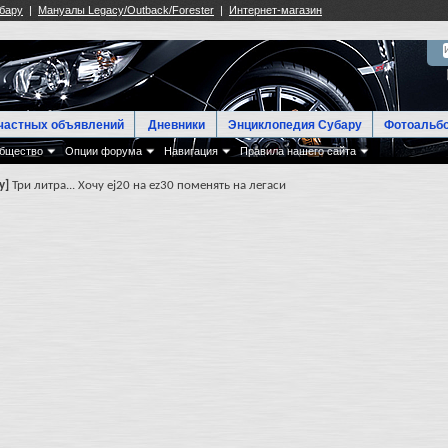
частных объявлений
Дневники
Энциклопедия Субару
Фотоальб
бщество
Опции форума
Навигация
Правила нашего сайта
y]
Три литра... Хочу ej20 на ez30 поменять на легаси