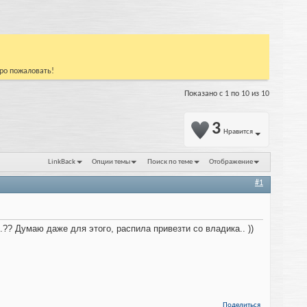
бро пожаловать!
Показано с 1 по 10 из 10
3
Нравится
LinkBack
Опции темы
Поиск по теме
Отображение
#1
..?? Думаю даже для этого, распила привезти со владика.. ))
Поделиться