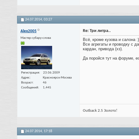
24.07.2014,
03:27
Re: Три литра..
Alex2005
Мастер субару-слова
Всё, кроме кузова и салона :)
Все агрегаты и проводку с д
кардан, привода (хз).
Да поройся тут на форуме, е
Регистрация
23.06.2009
Адрес
Красноярск-Москва
Возраст
46
Сообщений
1,445
Outback 2.5 Золото!
24.07.2014,
17:18