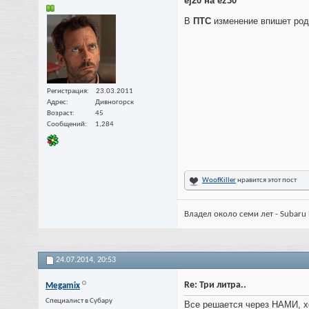
ej20 на ez30
В
ПТС
изменение впишет род
Регистрация
23.03.2011
Адрес
Дивногорск
Возраст
45
Сообщений
1,284
WoofKiller
нравится этот пост
Владел около семи лет - Subaru 
24.07.2014,
20:53
Re: Три литра..
Megamix
Специалист в Субару
Все решается через НАМИ, хо