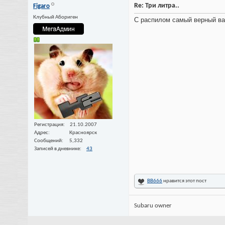
Re: Три литра..
Figaro
Клубный Абориген
С распилом самый верный вар
Регистрация
21.10.2007
Адрес
Красноярск
Сообщений
5,332
Записей в дневнике
43
ВВ666
нравится этот пост
Subaru owner