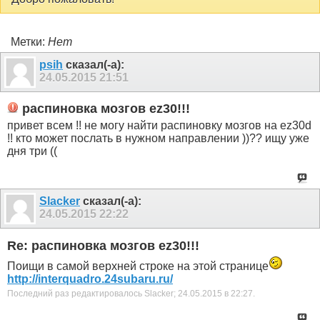
Метки:
Нет
psih
сказал(-а):
24.05.2015
21:51
распиновка мозгов ez30!!!
привет всем !! не могу найти распиновку мозгов на ez30d
!! кто может послать в нужном направлении ))?? ищу уже
дня три ((
Slacker
сказал(-а):
24.05.2015
22:22
Re: распиновка мозгов ez30!!!
Поищи в самой верхней строке на этой странице
http://interquadro.24subaru.ru/
Последний раз редактировалось Slacker; 24.05.2015 в
22:27
.