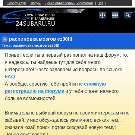
Single Sign On provided by
vBSSO
1
2
3
4
5
6
7
8
9
10
11
12
13
14
15
16
17
18
19
20
21
22
23
24
25
26
27
28
29
30
31
32
33
34
35
36
37
38
39
40
41
42
43
распиновка мозгов ez30!!!
Тема:
распиновка мозгов ez30!!!
Привет, если ты в первый раз попал на наш форум, то,
я надеюсь, ты найдешь тут для себя много
интересного! Часто задаваемые вопросы по ссылке
FAQ
.
А вообще, советую тебе пройти
не сложную
регистрацию на форуме
и у тебя станет намного
больше возможностей!
Внимательно выбирай форум по своим интересам и не
забывай, у нас обсуждалось уже много всяких тем...
сначала юзай поиск, потом создавай новую тему!
Добро пожаловать!