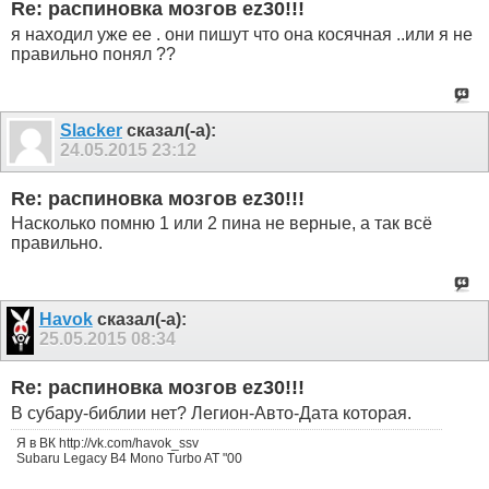
Re: распиновка мозгов ez30!!!
я находил уже ее . они пишут что она косячная ..или я не
правильно понял ??
Slacker
сказал(-а):
24.05.2015
23:12
Re: распиновка мозгов ez30!!!
Насколько помню 1 или 2 пина не верные, а так всё
правильно.
Havok
сказал(-а):
25.05.2015
08:34
Re: распиновка мозгов ez30!!!
В субару-библии нет? Легион-Авто-Дата которая.
Я в ВК http://vk.com/havok_ssv
Subaru Legacy B4 Mono Turbo AT "00