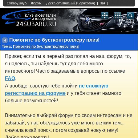
Single Sign On provided by
vBSSO
1
2
3
4
5
6
7
8
9
10
11
12
13
14
15
16
17
18
19
20
21
22
23
24
25
26
27
28
29
30
31
32
33
34
35
36
37
38
39
40
41
42
43
Помогите по бустконтроллеру плиз!
Тема:
Помогите по бустконтроллеру плиз!
Привет, если ты в первый раз попал на наш форум, то,
я надеюсь, ты найдешь тут для себя много
интересного! Часто задаваемые вопросы по ссылке
FAQ
.
А вообще, советую тебе пройти
не сложную
регистрацию на форуме
и у тебя станет намного
больше возможностей!
Внимательно выбирай форум по своим интересам и не
забывай, у нас обсуждалось уже много всяких тем...
сначала юзай поиск, потом создавай новую тему!
Добро пожаловать!