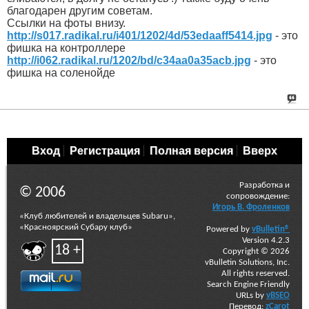
благодарен другим советам.
Ссылки на фоты внизу.
http://s017.radikal.ru/i401/1202/4d/53edaaff5414.jpg
- это
фишка на контроллере
http://i062.radikal.ru/1202/bd/c34aa0a35acb.jpg
- это
фишка на соленойде
Вход
Регистрация
Полная версия
Вверх
Разработка и
© 2006
сопровождение:
Игорь В. Фроленков
«Клуб любителей и владельцев Subaru»,
«Красноярский Субару клуб»
Powered by
vBulletin®
Version 4.2.3
18 +
Copyright © 2026
vBulletin Solutions, Inc.
All rights reserved.
Search Engine Friendly
URLs by
vBSEO
Перевод:
zCarot