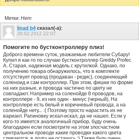
Метки:
Нет
linad b4
сказал(-а):
28.02.2012
22:07
Помогите по бустконтроллеру плиз!
Доброго времени суток, уважаемые любители Субару!
Купил я как-то по случаю бустконтроллер Greddy Profec
A. Старая, надежная модель с крутилкой. Однако, по
получению товара обнаружилось, что в комплекте
отсутствует провод (продаван - редис), соединяющий
соленоид и сам контроллер. При этом, фишки по форме
на них разные, и провода частично по цвету не
совпадают. Например на соленойде 8 проводов, на
контроллере - 9, из них один - минус (черный). На
контроллере есть белый и коричневый провода, а на
соленойде нету... :( Поэтому просто нарастить их не
вариант. Рапиновку искал-искал, да не нашел. Если у
кого-то имеется аналогичный прибор, буду очень
благодарен если посмотрите на этом злосчастном
центральном проводе какие проводки какого цвета
сливаются, в долгу не останусь :) Также буду очень