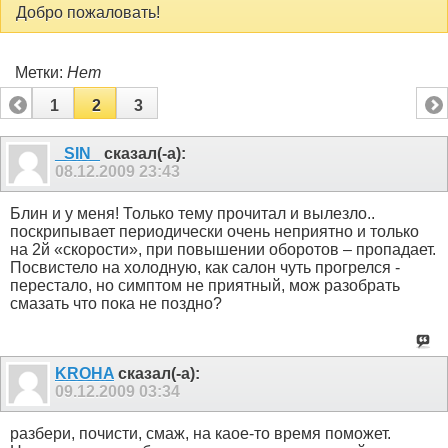
Добро пожаловать!
Метки:
Нет
1
2
3
_SIN_
сказал(-а):
08.12.2009
23:43
Блин и у меня! Только тему прочитал и вылезло..
поскрипывает периодически очень неприятно и только
на 2й «скорости», при повышении оборотов – пропадает.
Посвистело на холодную, как салон чуть прогрелся -
перестало, но симптом не приятный, мож разобрать
смазать что пока не поздно?
KROHA
сказал(-а):
09.12.2009
03:34
разбери, почисти, смаж, на каое-то время поможет.