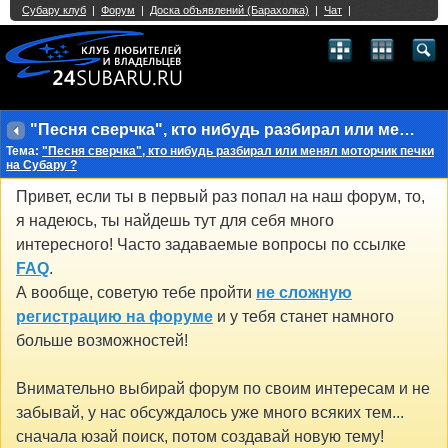
Single Sign On provided by
vBSSO
1
2
3
4
5
6
7
8
9
10
11
12
13
14
15
16
17
18
19
20
21
22
23
24
25
26
27
28
29
30
31
32
33
34
35
36
37
38
39
40
41
42
43
"Песня сверчка", кто нибудь разбирал или менял моторчик печки на Субару ?
Тема:
"Песня сверчка", кто нибудь разбирал или менял моторчик печки
на Субару ?
Привет, если ты в первый раз попал на наш форум, то,
я надеюсь, ты найдешь тут для себя много
интересного! Часто задаваемые вопросы по ссылке
FAQ
.
А вообще, советую тебе пройти
не сложную
регистрацию на форуме
и у тебя станет намного
больше возможностей!
Внимательно выбирай форум по своим интересам и не
забывай, у нас обсуждалось уже много всяких тем...
сначала юзай поиск, потом создавай новую тему!