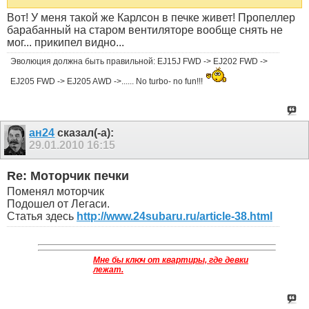
Вот! У меня такой же Карлсон в печке живет! Пропеллер
барабанный на старом вентиляторе вообще снять не
мог... прикипел видно...
Эволюция должна быть правильной: EJ15J FWD -> EJ202 FWD ->
EJ205 FWD -> EJ205 AWD ->...... No turbo- no fun!!!
ан24
сказал(-а):
29.01.2010
16:15
Re: Моторчик печки
Поменял моторчик
Подошел от Легаси.
Статья здесь
http://www.24subaru.ru/article-38.html
Мне бы ключ от квартиры, где девки
лежат.