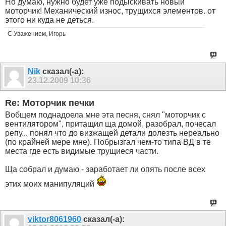
Но думаю, нужно будет уже подыскивать новый
моторчик! Механический износ, трущихся элементов. от
этого ни куда не деться.
С Уважением, Игорь
Nik
сказал(-а):
23.12.2009
10:36
Re: Моторчик печки
Вобщем поднадоела мне эта песня, снял "моторчик с
вентилятором", притащил ща домой, разобрал, почесал
репу... понял что до визжащей детали долезть нереально
(по крайней мере мне). Побрызгал чем-то типа ВД в те
места где есть видимые трущиеся части.
Ща собрал и думаю - заработает ли опять после всех
этих моих манипуляций
viktor8061960
сказал(-а):