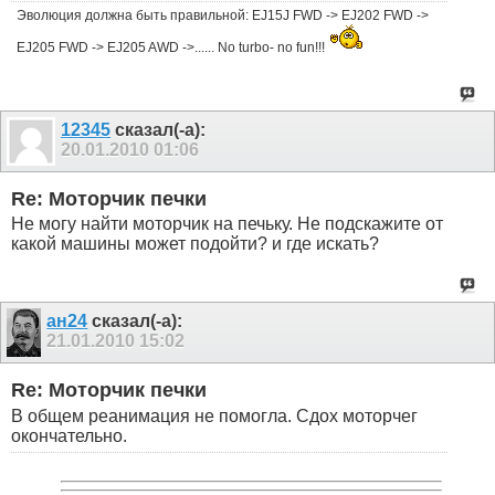
Эволюция должна быть правильной: EJ15J FWD -> EJ202 FWD ->
EJ205 FWD -> EJ205 AWD ->...... No turbo- no fun!!!
12345
сказал(-а):
20.01.2010
01:06
Re: Моторчик печки
Не могу найти моторчик на печьку. Не подскажите от
какой машины может подойти? и где искать?
ан24
сказал(-а):
21.01.2010
15:02
Re: Моторчик печки
В общем реанимация не помогла. Сдох моторчег
окончательно.