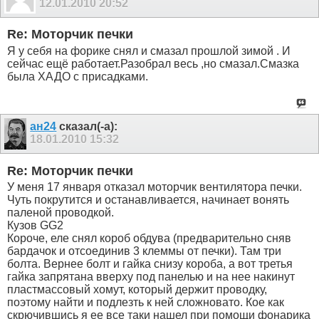
12.01.2010
20:52
Re: Моторчик печки
Я у себя на форике снял и смазал прошлой зимой . И
сейчас ещё работает.Разобрал весь ,но смазал.Смазка
была ХАДО с присадками.
ан24
сказал(-а):
18.01.2010
15:32
Re: Моторчик печки
У меня 17 января отказал моторчик вентилятора печки.
Чуть покрутится и останавливается, начинает вонять
паленой проводкой.
Кузов GG2
Короче, еле снял короб обдува (предварительно сняв
бардачок и отсоединив 3 клеммы от печки). Там три
болта. Вернее болт и гайка снизу короба, а вот третья
гайка запрятана вверху под панелью и на нее накинут
пластмассовый хомут, который держит проводку,
поэтому найти и подлезть к ней сложновато. Кое как
скрючившись я ее все таки нашел при помощи фонарика