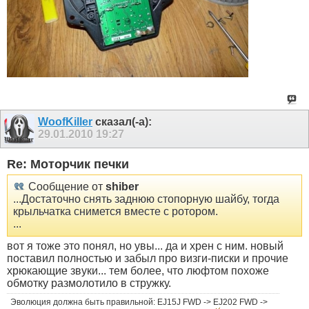
WoofKiller
сказал(-а):
29.01.2010
19:27
Re: Моторчик печки
Сообщение от
shiber
...Достаточно снять заднюю стопорную шайбу, тогда
крыльчатка снимется вместе с ротором.
...
вот я тоже это понял, но увы... да и хрен с ним. новый
поставил полностью и забыл про визги-писки и прочие
хрюкающие звуки... тем более, что люфтом похоже
обмотку размолотило в стружку.
Эволюция должна быть правильной: EJ15J FWD -> EJ202 FWD ->