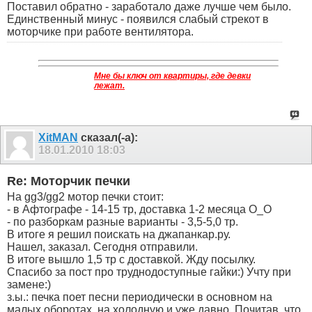
Поставил обратно - заработало даже лучше чем было.
Единственный минус - появился слабый стрекот в
моторчике при работе вентилятора.
Мне бы ключ от квартиры, где девки
лежат.
XitMAN
сказал(-а):
18.01.2010
18:03
Re: Моторчик печки
На gg3/gg2 мотор печки стоит:
- в Афтографе - 14-15 тр, доставка 1-2 месяца О_О
- по разборкам разные варианты - 3,5-5,0 тр.
В итоге я решил поискать на джапанкар.ру.
Нашел, заказал. Сегодня отправили.
В итоге вышло 1,5 тр с доставкой. Жду посылку.
Спасибо за пост про труднодоступные гайки:) Учту при
замене:)
з.ы.: печка поет песни периодически в основном на
малых оборотах, на холодную и уже давно. Почитав, что