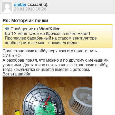
shiber
сказал(-а):
29.01.2010
16:26
Re: Моторчик печки
Сообщение от
WoofKiller
Вот! У меня такой же Карлсон в печке живет!
Пропеллер барабанный на старом вентиляторе
вообще снять не мог... прикипел видно...
Сняв стопорную шайбу верхнюю его надо тянуть
СИЛЬНО!
А разобрав понял, что можно и по другому с меньшими
усилиями. Достаточно снять заднюю стопорную шайбу,
тогда крыльчатка снимется вместе с ротором.
Вот эта шайба