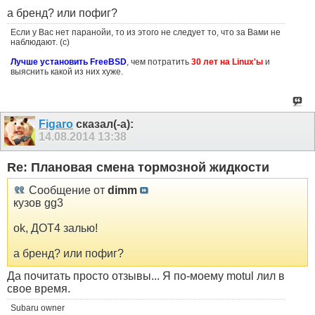
а бренд? или пофиг?
Если у Вас нет паранойи, то из этого не следует то, что за Вами не
наблюдают. (с)
Лучше установить FreeBSD
, чем потратить
30 лет на Linux'ы
и
выяснить какой из них хуже.
Figaro
сказал(-а):
14.08.2014
13:38
Re: Плановая смена тормозной жидкости
Сообщение от
dimm
кузов gg3
ok, ДОТ4 залью!
а бренд? или пофиг?
Да почитать просто отзывы... Я по-моему motul лил в
свое время.
Subaru owner