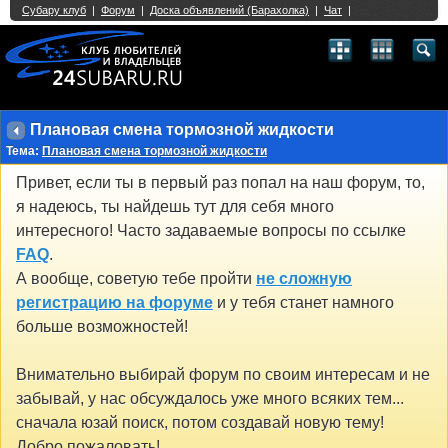
Single Sign On provided by
vBSSO
1
2
3
4
5
6
7
8
9
10
11
12
13
14
15
16
17
18
19
20
21
22
23
24
25
26
27
28
29
30
31
32
33
34
35
36
37
38
39
40
41
42
43
Плановая смена тормозной жидкости
Тема:
Плановая смена тормозной жидкости
Привет, если ты в первый раз попал на наш форум, то,
я надеюсь, ты найдешь тут для себя много
интересного! Часто задаваемые вопросы по ссылке
FAQ
.
А вообще, советую тебе пройти
не сложную
регистрацию на форуме
и у тебя станет намного
больше возможностей!
Внимательно выбирай форум по своим интересам и не
забывай, у нас обсуждалось уже много всяких тем...
сначала юзай поиск, потом создавай новую тему!
Добро пожаловать!