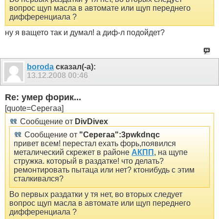
вопрос щуп масла в автомате или щуп переднего
дифференциала ?
ну я ващето так и думал! а диф-л подойдет?
boroda
сказал(-а):
13.12.2008
00:46
Re: умер форик...
[quote=Серегаа]
Сообщение от
DivDivex
Сообщение от
"Серегаа":3pwkdnqc
привет всем! перестал ехать форь,появился
металический скрежет в районе
АКПП
, на щупе
стружка. который в раздатке! что делать?
ремонтировать пытаца или нет? ктонибудь с этим
сталкивался?
Во первых раздатки у тя нет, во вторых следует
вопрос щуп масла в автомате или щуп переднего
дифференциала ?