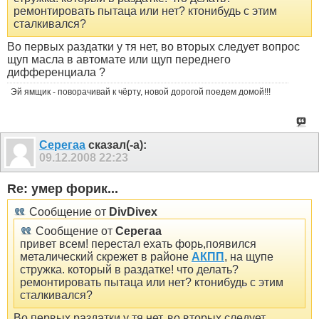
ремонтировать пытаца или нет? ктонибудь с этим
сталкивался?
Во первых раздатки у тя нет, во вторых следует вопрос
щуп масла в автомате или щуп переднего
дифференциала ?
Эй ямщик - поворачивай к чёрту, новой дорогой поедем домой!!!
Серегаа
сказал(-а):
09.12.2008
22:23
Re: умер форик...
Сообщение от
DivDivex
Сообщение от
Серегаа
привет всем! перестал ехать форь,появился
металический скрежет в районе
АКПП
, на щупе
стружка. который в раздатке! что делать?
ремонтировать пытаца или нет? ктонибудь с этим
сталкивался?
Во первых раздатки у тя нет, во вторых следует