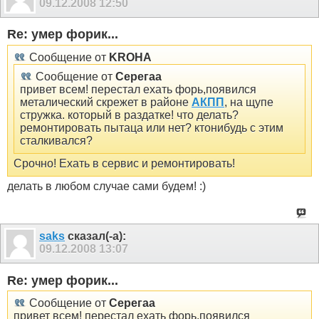
09.12.2008
12:50
Re: умер форик...
Сообщение от
KROHA
Сообщение от
Серегаа
привет всем! перестал ехать форь,появился
металический скрежет в районе
АКПП
, на щупе
стружка. который в раздатке! что делать?
ремонтировать пытаца или нет? ктонибудь с этим
сталкивался?
Срочно! Ехать в сервис и ремонтировать!
делать в любом случае сами будем! :)
saks
сказал(-а):
09.12.2008
13:07
Re: умер форик...
Сообщение от
Серегаа
привет всем! перестал ехать форь,появился