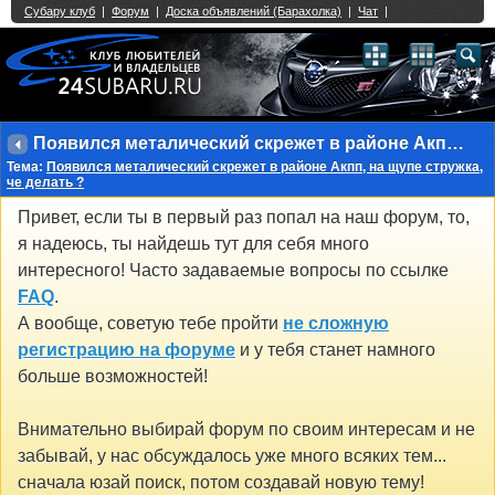
Single Sign On provided by
vBSSO
1
2
3
4
5
6
7
8
9
10
11
12
13
14
15
16
17
18
19
20
21
22
23
24
25
26
27
28
29
30
31
32
33
34
35
36
37
38
39
40
41
42
43
Появился металический скрежет в районе Акпп, на щупе стружка, че делать ?
Тема:
Появился металический скрежет в районе Акпп, на щупе стружка,
че делать ?
Привет, если ты в первый раз попал на наш форум, то,
я надеюсь, ты найдешь тут для себя много
интересного! Часто задаваемые вопросы по ссылке
FAQ
.
А вообще, советую тебе пройти
не сложную
регистрацию на форуме
и у тебя станет намного
больше возможностей!
Внимательно выбирай форум по своим интересам и не
забывай, у нас обсуждалось уже много всяких тем...
сначала юзай поиск, потом создавай новую тему!