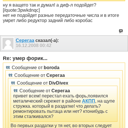
ну я ващето так и думал! а диф-л подойдет?
[/quote:3pwkdnqc]
нет не подойдет разные передаточные числа и в итоге
умрет либо редуктор задний либо коробас
Серегаа
сказал(-а):
16.12.2008
00:42
Re: умер форик...
Сообщение от
boroda
Сообщение от
Серегаа
Сообщение от
DivDivex
Сообщение от
Серегаа
привет всем! перестал ехать форь,появился
металический скрежет в районе
АКПП
, на щупе
стружка. который в раздатке! что делать?
ремонтировать пытаца или нет? ктонибудь с
этим сталкивался?
Во первых раздатки у тя нет, во вторых следует