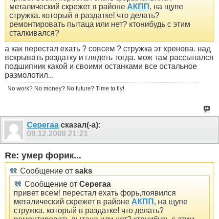
металический скрежет в районе
АКПП
, на щупе
стружка. который в раздатке! что делать?
ремонтировать пытаца или нет? ктонибудь с этим
сталкивался?
а как перестал ехать ? совсем ? стружка эт хренова. над
вскрывать раздатку и глядеть тогда. мож там рассыпался
подшипник какой и своими останками все остальное
размолотил...
No work? No money? No future? Time to fly!
Серегаа
сказал(-а):
09.12.2008
21:21
Re: умер форик...
Сообщение от
saks
Сообщение от
Серегаа
привет всем! перестал ехать форь,появился
металический скрежет в районе
АКПП
, на щупе
стружка. который в раздатке! что делать?