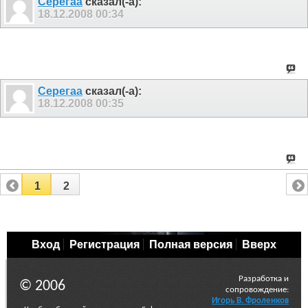
Серегаа
сказал(-а):
18.12.2008
00:34
Серегаа
сказал(-а):
18.12.2008
00:35
1
2
Вход
Регистрация
Полная версия
Вверх
Разработка и
© 2006
сопровождение:
Игорь В. Фроленков