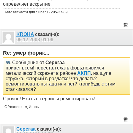
определяет вскрытие.
Автозапчасти для Subaru - 295-37-89.
KROHA
сказал(-а):
09.12.2008
01:09
Re: умер форик...
Сообщение от
Серегаа
привет всем! перестал ехать форь,появился
металический скрежет в районе
АКПП
, на щупе
стружка. который в раздатке! что делать?
ремонтировать пытаца или нет? ктонибудь с этим
сталкивался?
Срочно! Ехать в сервис и ремонтировать!
С Уважением, Игорь
Серегаа
сказал(-а):