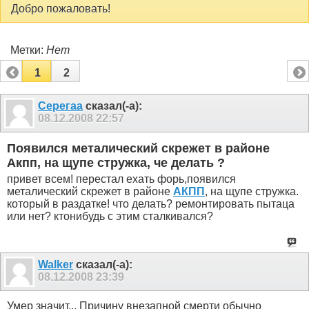
Добро пожаловать!
Метки:
Нет
1
2
Серегаа
сказал(-а):
08.12.2008
22:57
Появился металический скрежет в районе
Акпп, на щупе стружка, че делать ?
привет всем! перестал ехать форь,появился
металический скрежет в районе
АКПП
, на щупе стружка.
который в раздатке! что делать? ремонтировать пытаца
или нет? ктонибудь с этим сталкивался?
Walker
сказал(-а):
08.12.2008
23:39
Умер значит... Причину внезапной смерти обычно