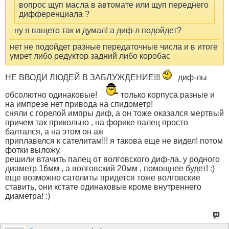
вопрос щуп масла в автомате или щуп переднего
дифференциала ?
ну я ващето так и думал! а диф-л подойдет?
нет не подойдет разные передаточные числа и в итоге
умрет либо редуктор задний либо коробас
НЕ ВВОДИ ЛЮДЕЙ В ЗАБЛУЖДЕНИЕ!!!
диф-лы
обсолютно одинаковые!
только корпуса разные и
на импрезе нет привода на спидометр!
сняли с горелой импры диф, а он тоже оказался мертвый
причем так прикольно , на форике палец просто
балтался, а на этом он аж
приплавелся к сателитам!!! я такова еще не видел! потом
фотки выложу.
решили втачить палец от волговского диф-ла, у родного
диаметр 16мм , а волговский 20мм , помощнее будет! :)
еще возможно сателиты придется тоже волговские
ставить, они кстате одинаковые кроме внутреннего
диаметра! :)