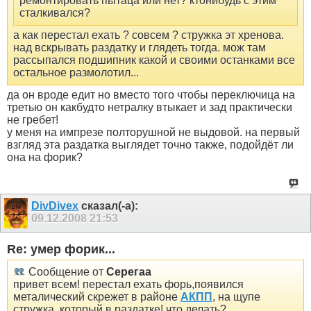
ремонтировать пытаца или нет? ктонибудь с этим
сталкивался?
а как перестал ехать ? совсем ? стружка эт хренова.
над вскрывать раздатку и глядеть тогда. мож там
рассыпался подшипник какой и своими останками все
остальное размолотил...
да он вроде едит но вместо того чтобы переключица на
третью он какбудто нетралку втыкает и зад практически
не гребет!
у меня на импрезе полторушной не выдовой. на первый
взгляд эта раздатка выглядет точно также, подойдёт ли
она на форик?
DivDivex
сказал(-а):
09.12.2008
21:53
Re: умер форик...
Сообщение от
Серегаа
привет всем! перестал ехать форь,появился
металический скрежет в районе
АКПП
, на щупе
стружка. который в раздатке! что делать?