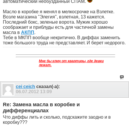
автоматический необузданный СПАМ.
Масло в коробке я менял в мелкосрочке на Взлетке.
Возле магазина "Элегия", взлетная, 13 кажется.
Последний бокс, зеленые ворота. Мужик хорошо
соображает и приблуды есть для частичной замены
масла в
АКПП
.
Тебе в МКПП вообще некритично. В диффах заменить
тоже большого труда не представляет. И берет недорого.
Мне бы ключ от квартиры, где девки
лежат.
cei ceich
сказал(-а):
06.07.2012
13:09
Re: Замена масла в коробке и
дифференциалах
Что диффы лить и сколько, подскажите заодно и в
коробку???