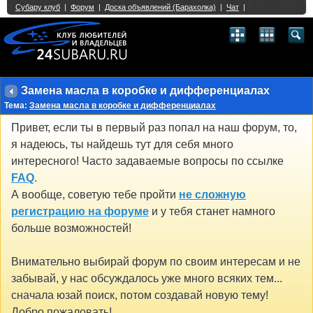
Single Sign On provided by
vBSSO
1
2
3
4
5
6
7
8
9
10
11
12
13
14
15
16
17
18
19
20
21
22
23
24
25
26
27
28
29
30
31
32
33
34
35
36
37
38
39
40
41
42
43
Замена масла в коробке и дифференциалах
Тема:
Замена масла в коробке и дифференциалах
Привет, если ты в первый раз попал на наш форум, то,
я надеюсь, ты найдешь тут для себя много
интересного! Часто задаваемые вопросы по ссылке
FAQ
.
А вообще, советую тебе пройти
не сложную
регистрацию на форуме
и у тебя станет намного
больше возможностей!
Внимательно выбирай форум по своим интересам и не
забывай, у нас обсуждалось уже много всяких тем...
сначала юзай поиск, потом создавай новую тему!
Добро пожаловать!