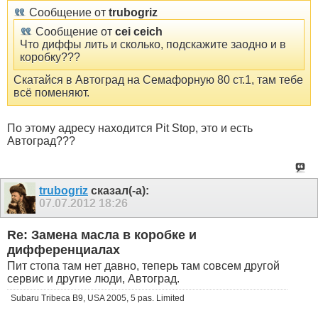
Сообщение от
trubogriz
Сообщение от
cei ceich
Что диффы лить и сколько, подскажите заодно и в
коробку???
Скатайся в Автоград на Семафорную 80 ст.1, там тебе
всё поменяют.
По этому адресу находится Pit Stop, это и есть
Автоград???
trubogriz
сказал(-а):
07.07.2012
18:26
Re: Замена масла в коробке и
дифференциалах
Пит стопа там нет давно, теперь там совсем другой
сервис и другие люди, Автоград.
Subaru Tribeca B9, USA 2005, 5 pas. Limited