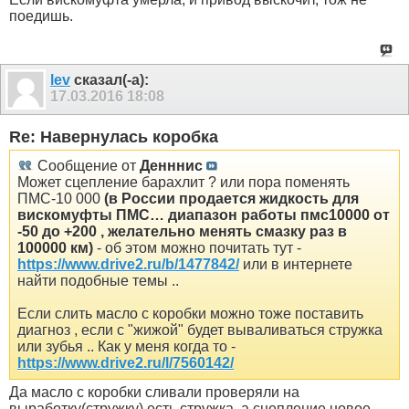
поедишь.
lev
сказал(-а):
17.03.2016
18:08
Re: Навернулась коробка
Сообщение от
Денннис
Может сцепление барахлит ? или пора поменять
ПМС-10 000
(в России продается жидкость для
вискомуфты ПМС… диапазон работы пмс10000 от
-50 до +200 , желательно менять смазку раз в
100000 км)
- об этом можно почитать тут -
https://www.drive2.ru/b/1477842/
или в интернете
найти подобные темы ..
Если слить масло с коробки можно тоже поставить
диагноз , если с "жижой" будет вываливаться стружка
или зубья .. Как у меня когда то -
https://www.drive2.ru/l/7560142/
Да масло с коробки сливали проверяли на
выработку(стружку) есть стружка ,а сцепление новое