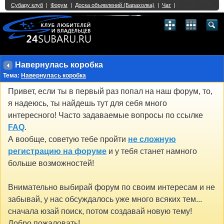
Single Sign On provided by
vBSSO
1
2
3
4
5
6
7
8
9
10
11
12
13
14
15
16
17
18
19
20
21
22
23
24
25
26
27
28
29
30
31
32
33
34
35
36
37
38
39
40
41
42
43
Навернулась коробка
Тема:
Навернулась коробка
Привет, если ты в первый раз попал на наш форум, то,
я надеюсь, ты найдешь тут для себя много
интересного! Часто задаваемые вопросы по ссылке
FAQ
.
А вообще, советую тебе пройти
не сложную
регистрацию на форуме
и у тебя станет намного
больше возможностей!
Внимательно выбирай форум по своим интересам и не
забывай, у нас обсуждалось уже много всяких тем...
сначала юзай поиск, потом создавай новую тему!
Добро пожаловать!