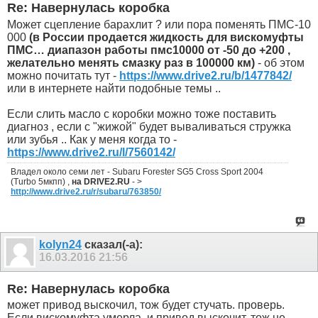
Re: Навернулась коробка
Может сцепление барахлит ? или пора поменять ПМС-10
000
(в России продается жидкость для вискомуфты
ПМС… диапазон работы пмс10000 от -50 до +200 ,
желательно менять смазку раз в 100000 км)
- об этом
можно почитать тут -
https://www.drive2.ru/b/1477842/
или в интернете найти подобные темы ..
Если слить масло с коробки можно тоже поставить
диагноз , если с "жижой" будет вываливаться стружка
или зубья .. Как у меня когда то -
https://www.drive2.ru/l/7560142/
Владел около семи лет - Subaru Forester SG5 Cross Sport 2004
(Turbo 5мкпп) ,
на DRIVE2.RU
- >
http://www.drive2.ru/r/subaru/763850/
kolyn24
сказал(-а):
16.03.2016
21:56
Re: Навернулась коробка
может привод выскочил, тож будет стучать. проверь.
Если вискомуфта умерла, и привод выскочит, тож не