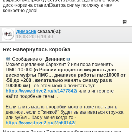
диск+корзина ставил!Завтра сниму погляжу в чем
конкретно дело!
димасик
сказал(-а):
18.03.2016
19:40
Re: Навернулась коробка
Сообщение от
Денннис
Может сцепление барахлит ? или пора поменять
ПМС-10 000
(в России продается жидкость для
вискомуфты ПМС… диапазон работы пмс10000 от
-50 до +200 , желательно менять смазку раз в
100000 км)
- об этом можно почитать тут -
https://www.drive2.ru/b/1477842/
или в интернете
найти подобные темы ..
Если слить масло с коробки можно тоже поставить
диагноз , если с "жижой" будет вываливаться стружка
или зубья .. Как у меня когда то -
https://www.drive2.ru/l/7560142/