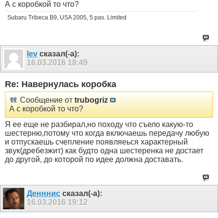
А с коробкой то что?
Subaru Tribeca B9, USA 2005, 5 pas. Limited
lev
сказал(-а):
16.03.2016
18:49
Re: Навернулась коробка
Сообщение от
trubogriz
А с коробкой то что?
Я ее еще не разбирал,но походу что съело какую-то
шестерню,потому что когда включаешь передачу любую
и отпускаешь счепление появляеься характерный
звук(дребезжит) как будто одна шестеренка не достает
до другой, до которой по идее должна доставать.
Денннис
сказал(-а):
16.03.2016
19:12