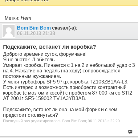
Метки:
Нет
Bom Bim Bom
сказал(-а):
06.11.2013
21:38
Подскажите, встанет ли коробка?
Доброго времени суток, форумчане!
Я не знаток. Любитель.
Умирает коробка. Пинается с 1 на 2 и небольшой удар с 3
на 4. Нажатие на педаль (на ходу) сопровождается
постоянным жужжанием.
У меня турбофорь SF5 97г.р. коробка TZ103ZB1AA-L3.
Есть интерес и возможность приобрести контрактный
коробас (с мозгом и косой) с пробегом 87 000 км со STI2
АТ 2001г SF5-159002 TV1A3YB3AB.
Подскажите, встанет ли она на мой форик и с чем
предстоит столкнуться?
Последний раз редактировалось Bom Bim Bom; 06.11.2013 в
22:29
.