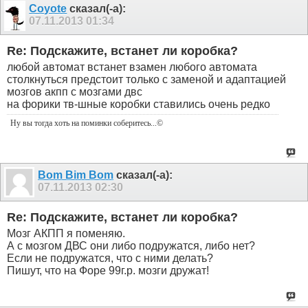
Coyote
сказал(-а):
07.11.2013
01:34
Re: Подскажите, встанет ли коробка?
любой автомат встанет взамен любого автомата
столкнуться предстоит только с заменой и адаптацией
мозгов акпп с мозгами двс
на форики тв-шные коробки ставились очень редко
Ну вы тогда хоть на поминки соберитесь
...©
Bom Bim Bom
сказал(-а):
07.11.2013
02:30
Re: Подскажите, встанет ли коробка?
Мозг АКПП я поменяю.
А с мозгом ДВС они либо подружатся, либо нет?
Если не подружатся, что с ними делать?
Пишут, что на Форе 99г.р. мозги дружат!