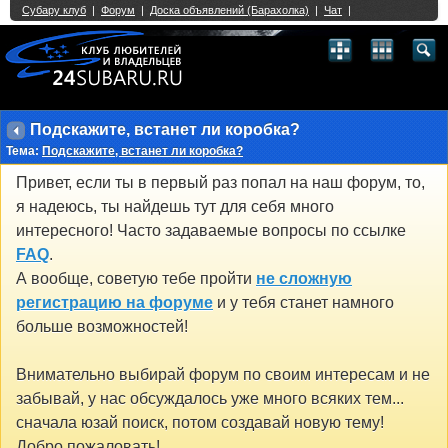
Single Sign On provided by
vBSSO
1
2
3
4
5
6
7
8
9
10
11
12
13
14
15
16
17
18
19
20
21
22
23
24
25
26
27
28
29
30
31
32
33
34
35
36
37
38
39
40
41
42
43
Подскажите, встанет ли коробка?
Тема:
Подскажите, встанет ли коробка?
Привет, если ты в первый раз попал на наш форум, то,
я надеюсь, ты найдешь тут для себя много
интересного! Часто задаваемые вопросы по ссылке
FAQ
.
А вообще, советую тебе пройти
не сложную
регистрацию на форуме
и у тебя станет намного
больше возможностей!
Внимательно выбирай форум по своим интересам и не
забывай, у нас обсуждалось уже много всяких тем...
сначала юзай поиск, потом создавай новую тему!
Добро пожаловать!