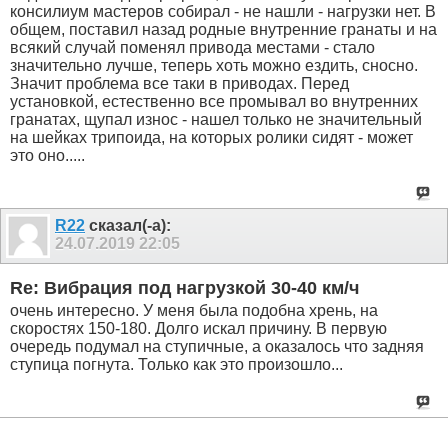
консилиум мастеров собирал - не нашли - нагрузки нет. В
общем, поставил назад родные внутренние гранаты и на
всякий случай поменял привода местами - стало
значительно лучше, теперь хоть можно ездить, сносно.
Значит проблема все таки в приводах. Перед
установкой, естественно все промывал во внутренних
гранатах, щупал износ - нашел только не значительный
на шейках трипоида, на которых ролики сидят - может
это оно.....
R22
сказал(-а):
24.07.2019
22:05
Re: Вибрация под нагрузкой 30-40 км/ч
очень интересно. У меня была подобна хрень, на
скоростях 150-180. Долго искал причину. В первую
очередь подумал на ступичные, а оказалось что задняя
ступица погнута. Только как это произошло...