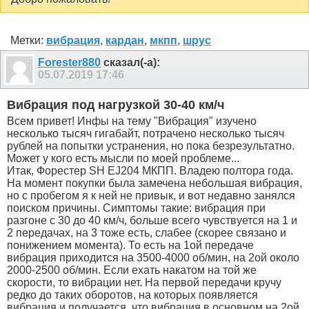
Метки:
вибрация
,
кардан
,
мкпп
,
шрус
Forester880
сказал(-а):
05.07.2019
17:46
Вибрация под нагрузкой 30-40 км/ч
Всем привет! Инфы на тему "Вибрация" изучено
несколько тысяч гигабайт, потрачено несколько тысяч
рублей на попытки устранения, но пока безрезультатно.
Может у кого есть мысли по моей проблеме...
Итак, Форестер SH EJ204 МКПП. Владею полтора года.
На момент покупки была замечена небольшая вибрация,
но с пробегом я к ней не привык, и вот недавно занялся
поиском причины. Симптомы такие: вибрация при
разгоне с 30 до 40 км/ч, больше всего чувствуется на 1 и
2 передачах, на 3 тоже есть, слабее (скорее связано и
понижением момента). То есть на 1ой передаче
вибрация приходится на 3500-4000 об/мин, на 2ой около
2000-2500 об/мин. Если ехать накатом на той же
скорости, то вибрации нет. На первой передачи кручу
редко до таких оборотов, на которых появляется
вибрация и получается, что вибрация в основном на 2ой