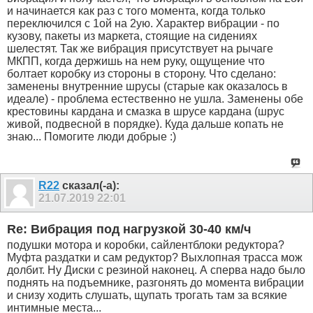
и начинается как раз с того момента, когда только
переключился с 1ой на 2ую. Характер вибрации - по
кузову, пакеты из маркета, стоящие на сидениях
шелестят. Так же вибрация присутствует на рычаге
МКПП, когда держишь на нем руку, ощущение что
болтает коробку из стороны в сторону. Что сделано:
заменены внутренние шрусы (старые как оказалось в
идеале) - проблема естественно не ушла. Заменены обе
крестовины кардана и смазка в шрусе кардана (шрус
живой, подвесной в порядке). Куда дальше копать не
знаю... Помогите люди добрые :)
R22
сказал(-а):
21.07.2019
22:01
Re: Вибрация под нагрузкой 30-40 км/ч
подушки мотора и коробки, сайлентблоки редуктора?
Муфта раздатки и сам редуктор? Выхлопная трасса мож
долбит. Ну Диски с резиной наконец. А сперва надо было
поднять на подъемнике, разгонять до момента вибрации
и снизу ходить слушать, щупать трогать там за всякие
интимные места...