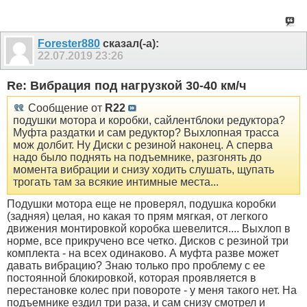
Forester880
сказал(-а):
22.07.2019
23:26
Re: Вибрация под нагрузкой 30-40 км/ч
Сообщение от
R22
подушки мотора и коробки, сайлентблоки редуктора?
Муфта раздатки и сам редуктор? Выхлопная трасса
мож долбит. Ну Диски с резиной наконец. А сперва
надо было поднять на подъемнике, разгонять до
момента вибрации и снизу ходить слушать, щупать
трогать там за всякие интимные места...
Подушки мотора еще не проверял, подушка коробки
(задняя) целая, но какая то прям мягкая, от легкого
движения монтировкой коробка шевелится.... Выхлоп в
норме, все прикручено все четко. Дисков с резиной три
комплекта - на всех одинаково. А муфта разве может
давать вибрацию? Знаю только про проблему с ее
постоянной блокировкой, которая проявляется в
перестановке колес при повороте - у меня такого нет. На
подъемнике ездил три раза, и сам снизу смотрел и