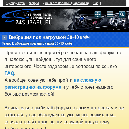
Single Sign On provided by
vBSSO
1
2
3
4
5
6
7
8
9
10
11
12
13
14
15
16
17
18
19
20
21
22
23
24
25
26
27
28
29
30
31
32
33
34
35
36
37
38
39
40
41
42
43
Вибрация под нагрузкой 30-40 км/ч
Тема:
Вибрация под нагрузкой 30-40 км/ч
Привет, если ты в первый раз попал на наш форум, то,
я надеюсь, ты найдешь тут для себя много
интересного! Часто задаваемые вопросы по ссылке
FAQ
.
А вообще, советую тебе пройти
не сложную
регистрацию на форуме
и у тебя станет намного
больше возможностей!
Внимательно выбирай форум по своим интересам и не
забывай, у нас обсуждалось уже много всяких тем...
сначала юзай поиск, потом создавай новую тему!
Добро пожаловать!