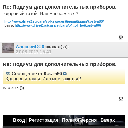
Re: Подиум для дополнительных приборов.
Здоровый какой. Или мне кажется?
http://www.drive2.ru/cars/volkswagen/tiguan/tiguan/kostya86/
Была:
http://www.drive2.ru/cars/subaru/b4/...4_be/kostya86/
АлексейGC8
сказал(-а):
27.08.2013
15:41
Re: Подиум для дополнительных приборов.
Сообщение от
Костя86
Здоровый какой. Или мне кажется?
кажется)))
Вход
Регистрация
Полная версия
Вверх