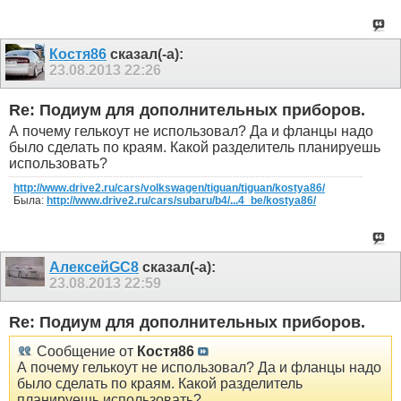
Костя86
сказал(-а):
23.08.2013
22:26
Re: Подиум для дополнительных приборов.
А почему гелькоут не использовал? Да и фланцы надо
было сделать по краям. Какой разделитель планируешь
использовать?
http://www.drive2.ru/cars/volkswagen/tiguan/tiguan/kostya86/
Была:
http://www.drive2.ru/cars/subaru/b4/...4_be/kostya86/
АлексейGC8
сказал(-а):
23.08.2013
22:59
Re: Подиум для дополнительных приборов.
Сообщение от
Костя86
А почему гелькоут не использовал? Да и фланцы надо
было сделать по краям. Какой разделитель
планируешь использовать?