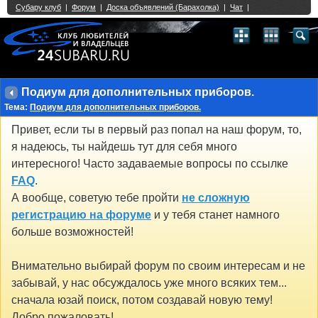
Single Sign On provided by
vBSSO
1
2
3
4
5
6
7
8
9
10
11
12
13
14
15
16
17
18
19
20
21
22
23
24
25
26
27
28
29
30
31
32
33
34
35
36
37
38
39
40
41
42
43
Подиум для дополнительных приборов.
Тема:
Подиум для дополнительных приборов.
Привет, если ты в первый раз попал на наш форум, то,
я надеюсь, ты найдешь тут для себя много
интересного! Часто задаваемые вопросы по ссылке
FAQ
.
А вообще, советую тебе пройти
не сложную
регистрацию на форуме
и у тебя станет намного
больше возможностей!
Внимательно выбирай форум по своим интересам и не
забывай, у нас обсуждалось уже много всяких тем...
сначала юзай поиск, потом создавай новую тему!
Добро пожаловать!