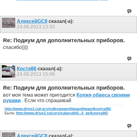
АлексейGC8
сказал(-а):
24.08.2013
13:02
Re: Подиум для дополнительных приборов.
спасибо))))
Костя86
сказал(-а):
24.08.2013
15:06
Re: Подиум для дополнительных приборов.
вот моя тема может пригодится
Копия обвеса своими
руками
. Если что спрашивай
http://www.drive2.ru/cars/volkswagen/tiguan/tiguan/kostya86/
Была:
http://www.drive2.ru/cars/subaru/b4/...4_be/kostya86/
АлексейGC8
сказал(-а):