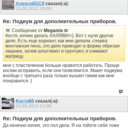
АлексейGC8
сказал(-а):
24.08.2013
19:05
Re: Подиум для дополнительных приборов.
Сообщение от
Megamix
Костя, копию делать ХАЛЯВА!=). Вот с нуля другое
дело. Есть еще вариант, как мне делали, сперва
монтажная пена, это дело приводят в форму обрезая
лишнее, затем шпатлюют и грунтуют, и снимают
матрицу.
мне с пластилином больше нравится работать. Проще
косяки исправить, если они появляются. Макет подиума
вообще с третьего раза только вышел таким как мне
понравился :)
Костя86
сказал(-а):
24.08.2013
23:06
Re: Подиум для дополнительных приборов.
Да конечно копия, это пол дела. Я на тойоте себе тоже