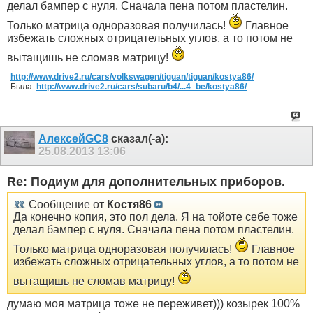
делал бампер с нуля. Сначала пена потом пластелин.
Только матрица одноразовая получилась!
Главное
избежать сложных отрицательных углов, а то потом не
вытащишь не сломав матрицу!
http://www.drive2.ru/cars/volkswagen/tiguan/tiguan/kostya86/
Была:
http://www.drive2.ru/cars/subaru/b4/...4_be/kostya86/
АлексейGC8
сказал(-а):
25.08.2013
13:06
Re: Подиум для дополнительных приборов.
Сообщение от
Костя86
Да конечно копия, это пол дела. Я на тойоте себе тоже
делал бампер с нуля. Сначала пена потом пластелин.
Только матрица одноразовая получилась!
Главное
избежать сложных отрицательных углов, а то потом не
вытащишь не сломав матрицу!
думаю моя матрица тоже не переживет))) козырек 100%