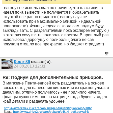
гелькоут не использовал по причине, что пластилин в
идеал пока вывести не получается и обрабатывать
шкуркой все равно придется (гелькоут лучше
использовать при максимально близкой к идеальной
поверхности). Фланцы сделаю, когда сам подиум буду
выкладывать. С разделителями пока эксперементирую:)
в этот раз хочу взять полироль с воском. В прошлый раз
использовал дорогущую полироль ( благо не сам
покупал) отошло все прекрасно, но бюджет страдает:)
Костя86
сказал(-а):
24.08.2013
12:31
Re: Подиум для дополнительных приборов.
В магазине Пента-енисей есть разделитель на основе
воска. есть для нанесения кистью или из краскопульта. я
делал им, отлично получилось - не прилипло ничего.
фланцы нужны именно на матрице тогда будешь видеть
край детали и разделять удобнее.
http://www.drive2.ru/cars/volkswagen/tiguan/tiguan/kostya86/
Была:
http://www.drive2.ru/cars/subaru/b4/...4_be/kostya86/