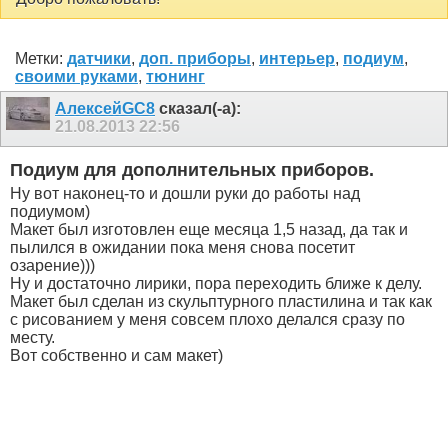
Метки:
датчики
,
доп. приборы
,
интерьер
,
подиум
,
своими руками
,
тюнинг
АлексейGC8
сказал(-а):
21.08.2013
22:56
Подиум для дополнительных приборов.
Ну вот наконец-то и дошли руки до работы над
подиумом)
Макет был изготовлен еще месяца 1,5 назад, да так и
пылился в ожидании пока меня снова посетит
озарение)))
Ну и достаточно лирики, пора переходить ближе к делу.
Макет был сделан из скульптурного пластилина и так как
с рисованием у меня совсем плохо делался сразу по
месту.
Вот собственно и сам макет)