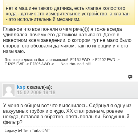
...
нет в машине такого датчика, есть клапан холостого
хода - датчик это измерительное устройство, а клапан
- это исполнительный механизм.
Главное что все поняли о чем речь)))) я тоже всегда
удивлялся, почему его датчиком называют. Даже в
известном всем заведении, о котором тут не мало было
споров, его обозвали датчиком. так по инерции и я его
называю.
Эволюция должна быть правильной: EJ15J FWD -> EJ202 FWD ->
EJ205 FWD -> EJ205 AWD ->...... No turbo- no fun!!!
ksp
сказал(-а):
15.02.2009
19:18
У меня в общем вот что выяснилось. Сдёрнул я одну из
вакуумных трубок и о чудо, ХХ стал ровным, ровнее
некуда, вставляю обратно, опять поплыли. Воздушный
фильтр?
Legacy b4 Twin Turbo 5MT