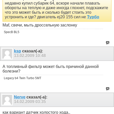
недавно купил субарик б4, вскоре начали плавать
обороты на теплую и даже иногда глохнет, подскажите
что это может быть и сколько будет стоить это
устронить и где? двигатель ej20 155 сил не
Турбо
Maf, свечи, мыть дроссельную заслонку
SpecB BL5
ksp
сказал(-а):
13.02.2009
10:48
А топливный фильтр может быть причиной данной
болезни?
Legacy b4 Twin Turbo 5MT
Nerve
сказал(-а):
14.02.2009
03:35
как вариант датчик холостого хода..