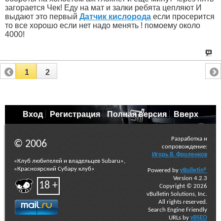
загорается Чек! Еду на мат и залки ребята цепляют И
выдают это первый
Датчик кислорода
если просерится
то все хорошо если нет надо менять ! помоему около
4000!
1
2
Вход
Регистрация
Полная версия
Вверх
Разработка и
© 2006
сопровождение:
Игорь В. Фроленков
«Клуб любителей и владельцев Subaru»,
«Красноярский Субару клуб»
Powered by
vBulletin®
Version 4.2.3
18 +
Copyright © 2026
vBulletin Solutions, Inc.
All rights reserved.
Search Engine Friendly
URLs by
vBSEO