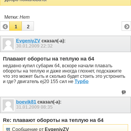
Метки:
Нет
1
2
EvgeniyZV
сказал(-а):
30.01.2009
22:32
Плавают обороты на теплую на б4
недавно купил субарик б4, вскоре начали плавать
обороты на теплую и даже иногда глохнет, подскажите
что это может быть и сколько будет стоить это устронить
и где? двигатель ej20 155 сил не
Турбо
boevik81
сказал(-а):
31.01.2009
08:35
Re: плавают обороты на теплую на б4
Сообщение от
EvgeniyZV