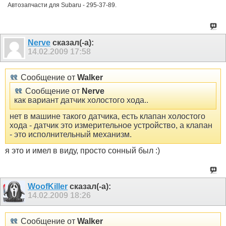
Автозапчасти для Subaru - 295-37-89.
Nerve
сказал(-а):
14.02.2009
17:58
Сообщение от
Walker
Сообщение от
Nerve
как вариант датчик холостого хода..
нет в машине такого датчика, есть клапан холостого
хода - датчик это измерительное устройство, а клапан
- это исполнительный механизм.
я это и имел в виду, просто сонный был :)
WoofKiller
сказал(-а):
14.02.2009
18:26
Сообщение от
Walker