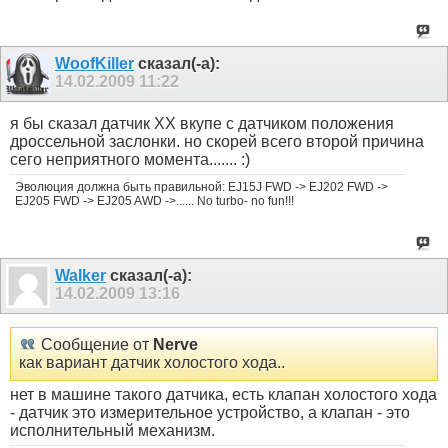
WoofKiller
сказал(-а):
14.02.2009
11:22
я бы сказал датчик ХХ вкупе с датчиком положения
дроссельной заслонки. но скорей всего второй причина
сего неприятного момента....... :)
Эволюция должна быть правильной: EJ15J FWD -> EJ202 FWD ->
EJ205 FWD -> EJ205 AWD ->...... No turbo- no fun!!!
Walker
сказал(-а):
14.02.2009
13:16
Сообщение от
Nerve
как вариант датчик холостого хода..
нет в машине такого датчика, есть клапан холостого хода
- датчик это измерительное устройство, а клапан - это
исполнительный механизм.