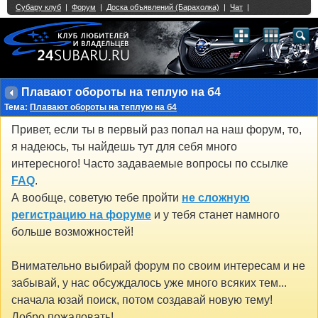
Single Sign On provided by
vBSSO
1
2
3
4
5
6
7
8
9
10
11
12
13
14
15
16
17
18
19
20
21
22
23
24
25
26
27
28
29
30
31
32
33
34
35
36
37
38
39
40
41
42
43
Плавают обороты на теплую на б4
Тема:
Плавают обороты на теплую на б4
Привет, если ты в первый раз попал на наш форум, то,
я надеюсь, ты найдешь тут для себя много
интересного! Часто задаваемые вопросы по ссылке
FAQ
.
А вообще, советую тебе пройти
не сложную
регистрацию на форуме
и у тебя станет намного
больше возможностей!
Внимательно выбирай форум по своим интересам и не
забывай, у нас обсуждалось уже много всяких тем...
сначала юзай поиск, потом создавай новую тему!
Добро пожаловать!