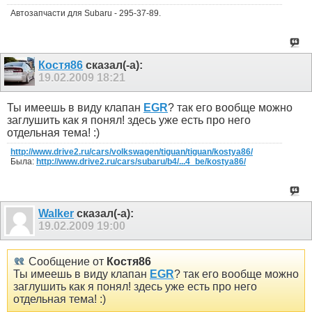
Автозапчасти для Subaru - 295-37-89.
Костя86
сказал(-а):
19.02.2009
18:21
Ты имеешь в виду клапан
EGR
? так его вообще можно
заглушить как я понял! здесь уже есть про него
отдельная тема! :)
http://www.drive2.ru/cars/volkswagen/tiguan/tiguan/kostya86/
Была:
http://www.drive2.ru/cars/subaru/b4/...4_be/kostya86/
Walker
сказал(-а):
19.02.2009
19:00
Сообщение от
Костя86
Ты имеешь в виду клапан
EGR
? так его вообще можно
заглушить как я понял! здесь уже есть про него
отдельная тема! :)