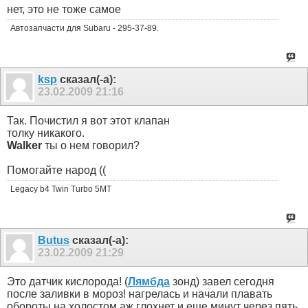
нет, это не тоже самое
Автозапчасти для Subaru - 295-37-89.
ksp
сказал(-а):
23.02.2009
21:16
Так. Почистил я вот этот клапан
толку никакого.
Walker
ты о нем говорил?
Помогайте народ ((
Legacy b4 Twin Turbo 5MT
Butus
сказал(-а):
23.02.2009
21:29
Это датчик кислорода! (
Лямбда
зонд) завел сегодня
после заливки в мороз! нагрелась и начали плавать
обороты на холостом аж глохнет и еще минут через пять