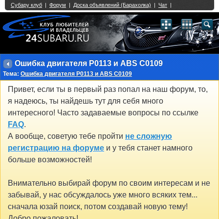
Single Sign On provided by
vBSSO
1
2
3
4
5
6
7
8
9
10
11
12
13
14
15
16
17
18
19
20
21
22
23
24
25
26
27
28
29
30
31
32
33
34
35
36
37
38
39
40
41
42
43
Ошибка двигателя P0113 и ABS С0109
Тема:
Ошибка двигателя P0113 и ABS С0109
Привет, если ты в первый раз попал на наш форум, то,
я надеюсь, ты найдешь тут для себя много
интересного! Часто задаваемые вопросы по ссылке
FAQ
.
А вообще, советую тебе пройти
не сложную
регистрацию на форуме
и у тебя станет намного
больше возможностей!
Внимательно выбирай форум по своим интересам и не
забывай, у нас обсуждалось уже много всяких тем...
сначала юзай поиск, потом создавай новую тему!
Добро пожаловать!