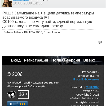
18.08.2009
14:53
P0113 Замыкание на + в цепи датчика температуры
всасываемого воздуха IAT
C0109 такова я не могу найти, сделай нормальную
диагностику а не самодиагностику
Subaru Tribeca B9, USA 2005, 5 pas. Limited
Вход
Регистрация
Полная версия
Вверх
Разработка и
© 2006
сопровождение:
Игорь В. Фроленков
«Клуб любителей и владельцев Subaru»,
«Красноярский Субару клуб»
Powered by
vBulletin®
Version 4.2.3
18 +
Copyright © 2026
vBulletin Solutions, Inc.
All rights reserved.