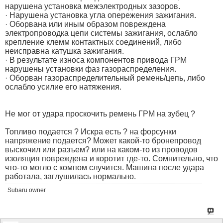
нарушена установка межэлектродных зазоров.
· Нарушена установка угла опережения зажигания.
· Оборвана или иным образом повреждена
электропроводка цепи системы зажигания, ослабло
крепление клемм контактных соединений, либо
неисправна катушка зажигания.
· В результате износа компонентов привода ГРМ
нарушены установки фаз газораспределения.
· Оборван газораспределительный ремень/цепь, либо
ослабло усилие его натяжения.
Не мог от удара проскочить ремень ГРМ на зубец ?
Топливо подается ? Искра есть ? на форсунки
напряжение подается? Может какой-то бронепровод
выскочил или разъем? или на каком-то из проводов
изоляция повреждена и коротит где-то. Сомнительно, что
что-то могло с компом случится. Машина после удара
работала, заглушилась нормально.
Subaru owner