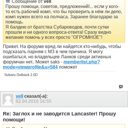
Сообщение от
vell
Прошу помощи, советов, предложений!... если у кого-
то есть рабочий комп, что бы проверить в нём ли дело,
комп нужен всего на полчаса. Заранее благодарю за
помощь.
Я балдею от братства Субароводов, почти сутки
прошли и ни одного вопроса-ответа! Сразу видно
желание помочь у всех просто "ОГРОМНОЕ"!
Привет. На форуме вряд ли найдется кто-нибудь, чтобы
подсказать парням с МЗ в чем причина. Я могу
ошибаться, но владельцев Ланков среди активных
форумчан нет.. Может saks -
memberlist.php?
mode=viewprofile&u=584
поможет
Subaru Outback 2.0D
vell
сказал(-а):
02.04.2010
16:55
Re: Заглох и не заводится Lancaster! Прошу
помощи!