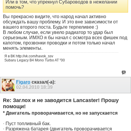
Или в том, что упрекнул Субароводов в нежелании
помочь?
Вы прекрасно видите, что народ начал активно
обсуждать вашу проблему. И это вне зависимости от
вашего второго поста. Будьте терпеливее :)
В любом случае, если увело радиатор то удар был
серьезным. ИМХО я бы начал с осмотра всех фишек под
капотом, прозвонки проводки и потом только начал
менять элементы.
Я в ВК http://vk.com/havok_ssv
Subaru Legacy B4 Mono Turbo AT "00
Figaro
сказал(-а):
02.04.2010
18:39
Re: Заглох и не заводится Lancaster! Прошу
помощи!
* Двигатель проворачивается, но не запускается
· Пуст топливный бак.
· Разряжена батарея (двигатель проворачивается