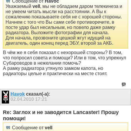
Сообщение от
Havoc
Уважаемый
vell
, мы не обладаем даром телекинеза и
не умеем читать мысли на расстоянии. А Вы к
сожалению показываете себя не с хорошей стороны.
Начнем с того что Вы сами себе противоречите, в
посте удар был несильным, но повело даже рамку
радиатора. Выложите фотографии для начала.
Для начала, прозвоните цешкой жгут идущий на
двигатель, один конец перед ЭБУ, второй за АКБ.
В чём же я себя показал с нехорошей стороны? В том,
что попросил совета и помощи? Или в том, что упрекнул
Субароводов в нежелании помочь?
А рамку радиатора утянуло замком капота, но
радиаторы целые и практически на месте стоят.
Havok
сказал(-а):
02.04.2010
17:21
Re: Заглох и не заводится Lancaster! Прошу
помощи!
Сообщение от
vell