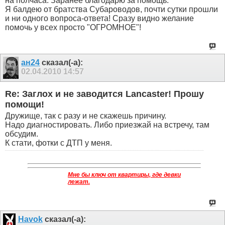
на полчаса. Заранее благодарю за помощь.
Я балдею от братства Субароводов, почти сутки прошли
и ни одного вопроса-ответа! Сразу видно желание
помочь у всех просто "ОГРОМНОЕ"!
ан24
сказал(-а):
02.04.2010
14:57
Re: Заглох и не заводится Lancaster! Прошу
помощи!
Дружище, так с разу и не скажешь причину.
Надо диагностировать. Либо приезжай на встречу, там
обсудим.
К стати, фотки с ДТП у меня.
Мне бы ключ от квартиры, где девки
лежат.
Havok
сказал(-а):