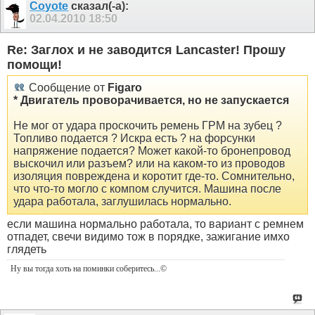
Coyote
сказал(-а):
02.04.2010
18:50
Re: Заглох и не заводится Lancaster! Прошу
помощи!
Сообщение от
Figaro
* Двигатель проворачивается, но не запускается
Не мог от удара проскочить ремень ГРМ на зубец ?
Топливо подается ? Искра есть ? на форсунки
напряжение подается? Может какой-то бронепровод
выскочил или разъем? или на каком-то из проводов
изоляция повреждена и коротит где-то. Сомнительно,
что что-то могло с компом случится. Машина после
удара работала, заглушилась нормально.
если машина нормально работала, то вариант с ремнем
отпадет, свечи видимо тож в порядке, зажигание имхо
глядеть
Ну вы тогда хоть на поминки соберитесь
...©