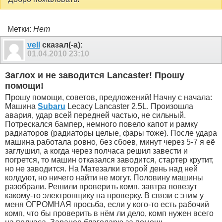
Метки:
Нет
vell
сказал(-а):
01.04.2010
23:10
Заглох и не заводится Lancaster! Прошу
помощи!
Прошу помощи, советов, предложений! Начну с начала:
Машина
Subaru
Lecacy Lancaster 2.5L. Произошла
авария, удар всей передней частью, не сильный.
Потрескался бампер, немного повело капот и рамку
радиаторов (радиаторы целые, фары тоже). После удара
машина работала ровно, без сбоев, минут через 5-7 я её
заглушил, а когда через полчаса решил завести и
погрется, то машин отказался заводится, стартер крутит,
но не заводится. На Матезалки второй день над ней
колдуют, но ничего найти не могут. Половину машины
разобрали. Решили проверить комп, завтра повезут
какому-то электронщику на проверку. В связи с этим у
меня ОГРОМНАЯ просьба, если у кого-то есть рабочий
комп, что бы проверить в нём ли дело, комп нужен всего