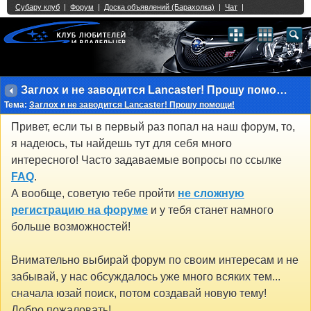
Single Sign On provided by
vBSSO
1
2
3
4
5
6
7
8
9
10
11
12
13
14
15
16
17
18
19
20
21
22
23
24
25
26
27
28
29
30
31
32
33
34
35
36
37
38
39
40
41
42
43
Заглох и не заводится Lancaster! Прошу помощи!
Тема:
Заглох и не заводится Lancaster! Прошу помощи!
Привет, если ты в первый раз попал на наш форум, то,
я надеюсь, ты найдешь тут для себя много
интересного! Часто задаваемые вопросы по ссылке
FAQ
.
А вообще, советую тебе пройти
не сложную
регистрацию на форуме
и у тебя станет намного
больше возможностей!
Внимательно выбирай форум по своим интересам и не
забывай, у нас обсуждалось уже много всяких тем...
сначала юзай поиск, потом создавай новую тему!
Добро пожаловать!