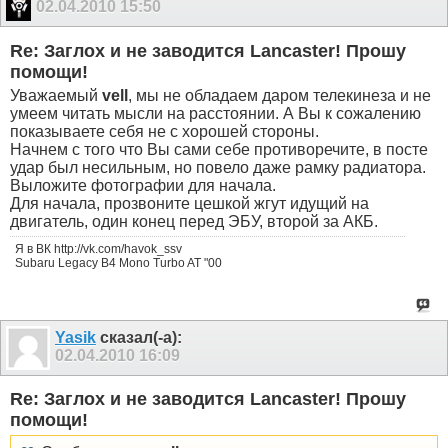
02.04.2010
15:50
Re: Заглох и не заводится Lancaster! Прошу
помощи!
Уважаемый
vell
, мы не обладаем даром телекинеза и не
умеем читать мысли на расстоянии. А Вы к сожалению
показываете себя не с хорошей стороны.
Начнем с того что Вы сами себе противоречите, в посте
удар был несильным, но повело даже рамку радиатора.
Выложите фотографии для начала.
Для начала, прозвоните цешкой жгут идущий на
двигатель, один конец перед ЭБУ, второй за АКБ.
Я в ВК http://vk.com/havok_ssv
Subaru Legacy B4 Mono Turbo AT "00
Yasik
сказал(-а):
02.04.2010
16:09
Re: Заглох и не заводится Lancaster! Прошу
помощи!