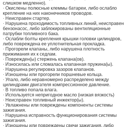
слишком медленно).
· Окислены полюсные клеммы батареи, либо ослабло
крепление на них наконечников проводов.
· Неисправен стартер.
· Нарушена проходимость топливных линий, неисправен
бензонасос, либо заблокированы вентиляционные
патрубки топливного бака.
· Ослабли болты крепления крышки головки цилиндров,
либо повреждена ее уплотнительная прокладка.
· Прогорели клапаны, либо нарушена плотность
прижимания их к седлам.
· Поврежден(ы) стержень клапана(ов).
· Износилась или сломалась клапанная пружина(ы).
· Нарушена регулировка зазоров клапанов.
· Изношены или прогорели поршневые кольца.
· Упало, либо неравномерно распределено между
цилиндрами двигателя компрессионное давление.
· В топливо попала влага.
· Используется непригодное масло (низкая вязкость)
· Неисправен топливный инжектор(ы).
· Увлажнены или повреждены компоненты системы
зажигания.
· Нарушена исправность функционирования системы
зажигания.
· Изношены или повреждены свечи зажигания, либо