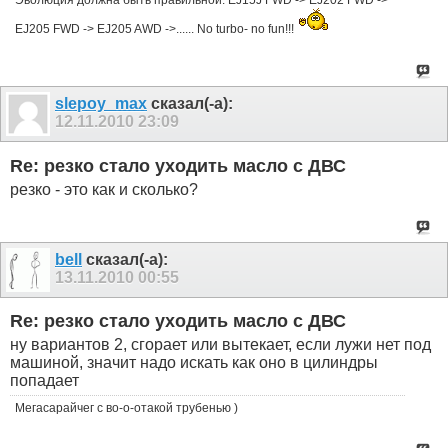
Эволюция должна быть правильной: EJ15J FWD -> EJ202 FWD ->
EJ205 FWD -> EJ205 AWD ->...... No turbo- no fun!!!
slepoy_max
сказал(-а):
12.11.2010
23:09
Re: резко стало уходить масло с ДВС
резко - это как и сколько?
bell
сказал(-а):
13.11.2010
00:55
Re: резко стало уходить масло с ДВС
ну вариантов 2, сгорает или вытекает, если лужи нет под
машиной, значит надо искать как оно в цилиндры
попадает
Мегасарайчег с во-о-отакой трубенью )