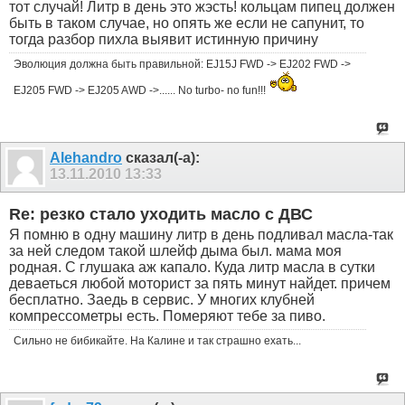
тот случай! Литр в день это жэсть! кольцам пипец должен
быть в таком случае, но опять же если не сапунит, то
тогда разбор пихла выявит истинную причину
Эволюция должна быть правильной: EJ15J FWD -> EJ202 FWD ->
EJ205 FWD -> EJ205 AWD ->...... No turbo- no fun!!!
Alehandro
сказал(-а):
13.11.2010
13:33
Re: резко стало уходить масло с ДВС
Я помню в одну машину литр в день подливал масла-так
за ней следом такой шлейф дыма был. мама моя
родная. С глушака аж капало. Куда литр масла в сутки
деваеться любой моторист за пять минут найдет. причем
бесплатно. Заедь в сервис. У многих клубней
компрессометры есть. Померяют тебе за пиво.
Сильно не бибикайте. На Калине и так страшно ехать...