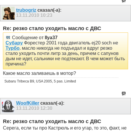
trubogriz
сказал(-а):
13.11.2010
10:23
Re: резко стало уходить масло с ДВС
Сообщение от
Ilya37
Субару
Форестер 2001 года двигатель ej20 soch не
Турбо
. масло никогда не подъедал и вдруг резко
стало уходить почти литр за день, причем с сапунов
дым не идет, сальники не подтекают. В чем может быть
причина?
Какое масло заливаешь в мотор?
Subaru Tribeca B9, USA 2005, 5 pas. Limited
WoofKiller
сказал(-а):
13.11.2010
12:30
Re: резко стало уходить масло с ДВС
Серега, если ты про Кастрюль и его угар, то это, факт, не