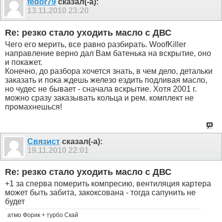
fedor79
сказал(-а):
13.11.2010
23:20
Re: резко стало уходить масло с ДВС
Чего его мерить, все равно разбирать. WoofKiller
направление верно дал Вам батенька на вскрытие, оно
и покажет.
Конечно, до разбора хочется знать, в чем дело, детальки
заказать и пока ждешь железо ездить подливая масло,
но чудес не бывает - сначала вскрытие. Хотя 2001 г.
можно сразу заказывать кольца и рем. комплект не
промахнешься!
Связист
сказал(-а):
19.11.2010
22:01
Re: резко стало уходить масло с ДВС
+1 за сперва померить компресию, вентиляция картера
может быть забита, закоксована - тогда сапунить не
будет
атмо Форик + турбо Скай