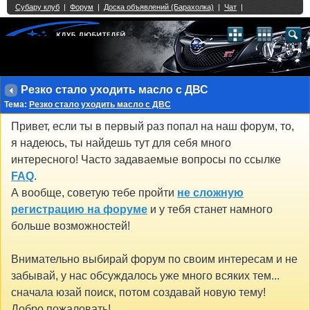
Single Sign On provided by
vBSSO
1
2
3
4
5
6
7
8
9
10
11
12
13
14
15
16
17
18
19
20
21
22
23
24
25
26
27
28
29
30
31
32
33
34
35
36
37
38
39
40
41
42
43
Резко стало уходить масло с ДВС
Тема:
Резко стало уходить масло с ДВС
Привет, если ты в первый раз попал на наш форум, то,
я надеюсь, ты найдешь тут для себя много
интересного! Часто задаваемые вопросы по ссылке
FAQ
.
А вообще, советую тебе пройти
не сложную
регистрацию на форуме
и у тебя станет намного
больше возможностей!
Внимательно выбирай форум по своим интересам и не
забывай, у нас обсуждалось уже много всяких тем...
сначала юзай поиск, потом создавай новую тему!
Добро пожаловать!