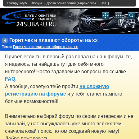
Single Sign On provided by
vBSSO
1
2
3
4
5
6
7
8
9
10
11
12
13
14
15
16
17
18
19
20
21
22
23
24
25
26
27
28
29
30
31
32
33
34
35
36
37
38
39
40
41
42
43
Горит чек и плавают обороты на хх
Тема:
Горит чек и плавают обороты на хх
Привет, если ты в первый раз попал на наш форум, то,
я надеюсь, ты найдешь тут для себя много
интересного! Часто задаваемые вопросы по ссылке
FAQ
.
А вообще, советую тебе пройти
не сложную
регистрацию на форуме
и у тебя станет намного
больше возможностей!
Внимательно выбирай форум по своим интересам и не
забывай, у нас обсуждалось уже много всяких тем...
сначала юзай поиск, потом создавай новую тему!
Добро пожаловать!