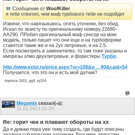
Сообщение от
WoofKiller
я тебе ответил, чем маф турбового тебе не подойдет
Извини, что навязываюсь, опять уточняю, без обид.
Искал по экзисту по оригинальному номеру 22680-
AA290. ПРобил оригинальный маф сенсор на мою
модель, только пишет что они еще и на турбофорики
ставятся такие же и на 2ух литровые, и на 2,5.
Если посмотреть в заменителях, то там тоже указаны и
импрезы атмо двухлитровые, и форестеры
Турбо
.
http://www.exist.ru/price.aspx?sr=108&p ... 90&caid=54
Получается, что это он и есть мой датчик?
impreza 2002, gg9, ej204
Megamix
сказал(-а):
11.01.2013
21:20
Re: горит чек и плавают обороты на хх
Да я думаю пора уже тему создать, где будут описаны
аналоги субаровским датчикам. Возьмем, допустим,