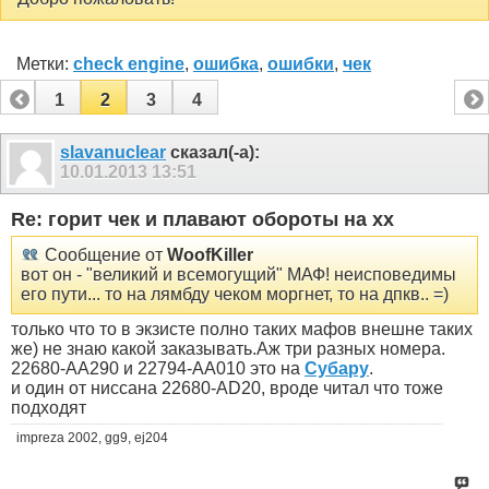
Метки:
check engine
,
ошибка
,
ошибки
,
чек
1
2
3
4
slavanuclear
сказал(-а):
10.01.2013
13:51
Re: горит чек и плавают обороты на хх
Сообщение от
WoofKiller
вот он - "великий и всемогущий" МАФ! неисповедимы
его пути... то на лямбду чеком моргнет, то на дпкв.. =)
только что то в экзисте полно таких мафов внешне таких
же) не знаю какой заказывать.Аж три разных номера.
22680-AA290 и 22794-AA010 это на
Субару
.
и один от ниссана 22680-AD20, вроде читал что тоже
подходят
impreza 2002, gg9, ej204