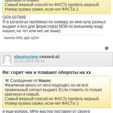
оригинал и новый.
Самый верный способ по ФАСТу пробить верный.
Номер кузова скажи, если нет ФАСТа :)
GG9-007849
Я в каталогах пробивал по номеру, он мне кучу разных
выдает и все для форестера) МОй по внешнему виду
нашел, но тот или нет, не знаю)
impreza 2002, gg9, ej204
slavanuclear
сказал(-а):
11.01.2013
00:51
Re: горит чек и плавают обороты на хх
Сообщение от
Havoc
Физически много от чего подходят, но не все
правильный сигнал выдают. Если ставить то только
оригинал и новый.
Самый верный способ по ФАСТу пробить верный.
Номер кузова скажи, если нет ФАСТа :)
и еще вопрос. МНе мастер поставил от своего