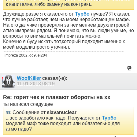
к капиталке, либо замену на контракт...
Дружище,разве я сказал,что от
Турбо
лучше? Я сказал,
что лучше работает, чем на моем неработающем мафе.
На его датчике проверяли за неимением двухлитровой
атмо импрезы рядом. Я понимаю, что вы люди умные, но
вопросы то внимательней почитать можно.
Конечно я буду искать тот,который подходит именно к
моей модели,просто уточнил.
impreza 2002, gg9, ej204
WoofKiller
сказал(-а):
11.01.2013
08:19
Re: горит чек и плавают обороты на хх
ты написал следущее
Сообщение от
slavanuclear
...все заработало как надо. Получается от
Турбо
моделей маф тоже подходит или обязательно для
атмо надо?