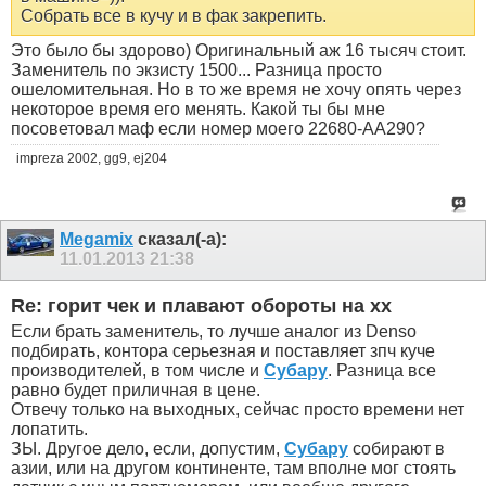
Собрать все в кучу и в фак закрепить.
Это было бы здорово) Оригинальный аж 16 тысяч стоит.
Заменитель по экзисту 1500... Разница просто
ошеломительная. Но в то же время не хочу опять через
некоторое время его менять. Какой ты бы мне
посоветовал маф если номер моего 22680-AA290?
impreza 2002, gg9, ej204
Megamix
сказал(-а):
11.01.2013
21:38
Re: горит чек и плавают обороты на хх
Если брать заменитель, то лучше аналог из Denso
подбирать, контора серьезная и поставляет зпч куче
производителей, в том числе и
Субару
. Разница все
равно будет приличная в цене.
Отвечу только на выходных, сейчас просто времени нет
лопатить.
ЗЫ. Другое дело, если, допустим,
Субару
собирают в
азии, или на другом континенте, там вполне мог стоять