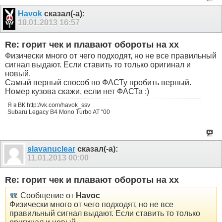
Havok
сказал(-а):
10.01.2013
16:57
Re: горит чек и плавают обороты на хх
Физически много от чего подходят, но не все правильный
сигнал выдают. Если ставить то только оригинал и
новый.
Самый верный способ по ФАСТу пробить верный.
Номер кузова скажи, если нет ФАСТа :)
Я в ВК http://vk.com/havok_ssv
Subaru Legacy B4 Mono Turbo AT "00
slavanuclear
сказал(-а):
11.01.2013
00:00
Re: горит чек и плавают обороты на хх
Сообщение от
Havoc
Физически много от чего подходят, но не все
правильный сигнал выдают. Если ставить то только