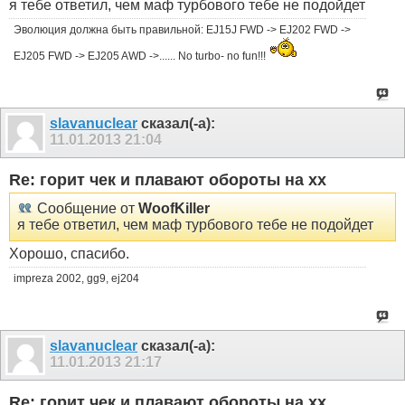
я тебе ответил, чем маф турбового тебе не подойдет
Эволюция должна быть правильной: EJ15J FWD -> EJ202 FWD ->
EJ205 FWD -> EJ205 AWD ->...... No turbo- no fun!!!
slavanuclear
сказал(-а):
11.01.2013
21:04
Re: горит чек и плавают обороты на хх
Сообщение от
WoofKiller
я тебе ответил, чем маф турбового тебе не подойдет
Хорошо, спасибо.
impreza 2002, gg9, ej204
slavanuclear
сказал(-а):
11.01.2013
21:17
Re: горит чек и плавают обороты на хх