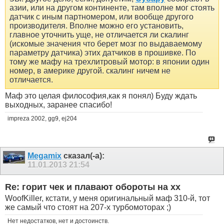
азии, или на другом континенте, там вполне мог стоять
датчик с иным партномером, или вообще другого
производителя. Вполне можно его установить,
главное уточнить уще, не отличается ли скалинг
(искомые значения что берет мозг по выдаваемому
параметру датчика) этих датчиков в прошивке. По
тому же мафу на трехлитровый мотор: в японии один
номер, в америке другой. скалинг ничем не
отличается.
Маф это целая философия,как я понял) Буду ждать
выходных, заранее спасибо!
impreza 2002, gg9, ej204
Megamix
сказал(-а):
11.01.2013
21:54
Re: горит чек и плавают обороты на хх
WoofKiller, кстати, у меня оригинальный маф 310-й, тот
же самый что стоят на 207-х турбомоторах ;)
Нет недостатков, нет и достоинств.