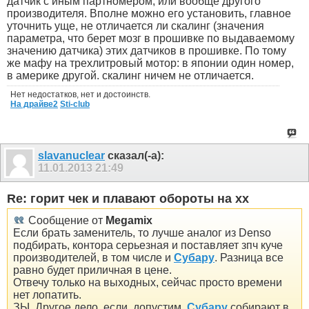
датчик с иным партномером, или вообще другого
производителя. Вполне можно его установить, главное
уточнить уще, не отличается ли скалинг (значения
параметра, что берет мозг в прошивке по выдаваемому
значению датчика) этих датчиков в прошивке. По тому
же мафу на трехлитровый мотор: в японии один номер,
в америке другой. скалинг ничем не отличается.
Нет недостатков, нет и достоинств.
На драйве2
Sti-club
slavanuclear
сказал(-а):
11.01.2013
21:49
Re: горит чек и плавают обороты на хх
Сообщение от
Megamix
Если брать заменитель, то лучше аналог из Denso
подбирать, контора серьезная и поставляет зпч куче
производителей, в том числе и
Субару
. Разница все
равно будет приличная в цене.
Отвечу только на выходных, сейчас просто времени
нет лопатить.
ЗЫ. Другое дело, если, допустим,
Субару
собирают в