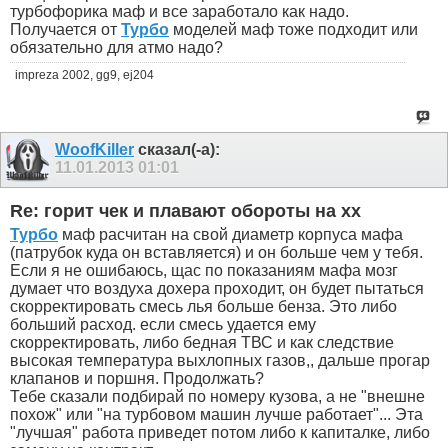
турбофорика маф и все заработало как надо.
Получается от
Турбо
моделей маф тоже подходит или
обязательно для атмо надо?
impreza 2002, gg9, ej204
WoofKiller
сказал(-а):
11.01.2013
01:01
Re: горит чек и плавают обороты на хх
Турбо
маф расчитан на свой диаметр корпуса мафа
(патрубок куда он вставляется) и он больше чем у тебя.
Если я не ошибаюсь, щас по показаниям мафа мозг
думает что воздуха дохера проходит, он будет пытаться
скорректировать смесь лья больше бенза. Это либо
больший расход. если смесь удается ему
скорректировать, либо бедная ТВС и как следствие
высокая температура выхлопных газов,, дальше прогар
клапанов и поршня. Продолжать?
Тебе сказали подбирай по номеру кузова, а не "внешне
похож" или "на турбовом машин лучше работает"... Эта
"лучшая" работа приведет потом либо к капиталке, либо