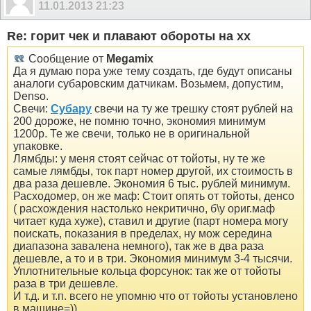
11.01.2013
21:23
Re: горит чек и плавают обороты на хх
Сообщение от
Megamix
Да я думаю пора уже тему создать, где будут описаны
аналоги субаровским датчикам. Возьмем, допустим,
Denso.
Свечи:
Субару
свечи на ту же трешку стоят рублей на
200 дороже, не помню точно, экономия минимум
1200р. Те же свечи, только не в оригинальной
упаковке.
Лямбды: у меня стоят сейчас от тойоты, ну те же
самые лямбды, ток парт номер другой, их стоимость в
два раза дешевле. Экономия 6 тыс. рублей минимум.
Расходомер, он же маф: Стоит опять от тойоты, денсо
( расхождения настолько некритично, б\у ориг.маф
читает куда хуже), ставил и другие (парт номера могу
поискать, показания в пределах, ну мож середина
диапазона завалена немного), так же в два раза
дешевле, а то и в три. Экономия минимум 3-4 тысячи.
Уплотнительные кольца форсунок: так же от тойоты
раза в три дешевле.
И т.д. и т.п. всего не упомню что от тойоты установлено
в машине=)).