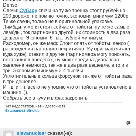
Denso.
Свечи:
Субару
свечи на ту же трешку стоят рублей на
200 дороже, не помню точно, экономия минимум 1200р.
Те же свечи, только не в оригинальной упаковке.
Лямбды: у меня стоят сейчас от тойоты, ну те же самые
лямбды, ток парт номер другой, их стоимость в два раза
дешевле. Экономия 6 тыс. рублей минимум.
Расходомер, он же маф: Стоит опять от тойоты, денсо (
расхождения настолько некритично, б\у ориг.маф читает
куда хуже), ставил и другие (парт номера могу поискать,
показания в пределах, ну мож середина диапазона
завалена немного), так же в два раза дешевле, а то и в
три. Экономия минимум 3-4 тысячи.
Уплотнительные кольца форсунок: так же от тойоты раза
в три дешевле.
И т.д. и т.п. всего не упомню что от тойоты установлено в
машине=)).
Собрать все в кучу и в фак закрепить.
Нет недостатков, нет и достоинств.
На драйве2
Sti-club
slavanuclear
сказал(-а):