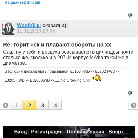
На драйве2
Sti-club
WoofKiller
сказал(-а):
11.01.2013
23:05
Re: горит чек и плавают обороты на хх
Саш, ну у тебя и воздуха всасывается в цилиндры почти
столько же, сколько и в 207. И корпус МАФа такой же в
диаметре...
Эволюция должна быть правильной: EJ15J FWD -> EJ202 FWD ->
EJ205 FWD -> EJ205 AWD ->...... No turbo- no fun!!!
1
2
3
4
Вход
Регистрация
Полная версия
Вверх