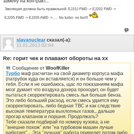
замену на контракт...
Эволюция должна быть правильной: EJ15J FWD -> EJ202 FWD ->
EJ205 FWD -> EJ205 AWD ->...... No turbo- no fun!!!
slavanuclear
сказал(-а):
11.01.2013
02:04
Re: горит чек и плавают обороты на хх
Сообщение от
WoofKiller
Турбо
маф расчитан на свой диаметр корпуса мафа
(патрубок куда он вставляется) и он больше чем у
тебя. Если я не ошибаюсь, щас по показаниям мафа
мозг думает что воздуха дохера проходит, он будет
пытаться скорректировать смесь лья больше бенза.
Это либо больший расход. если смесь удается ему
скорректировать, либо бедная ТВС и как следствие
высокая температура выхлопных газов,, дальше
прогар клапанов и поршня. Продолжать?
Тебе сказали подбирай по номеру кузова, а не
"внешне похож" или "на турбовом машин лучше
работает"... Эта "лучшая" работа приведет потом либо