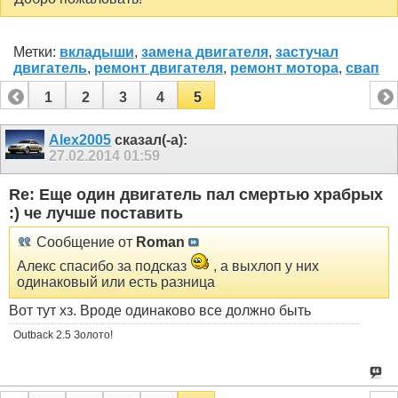
Метки:
вкладыши
,
замена двигателя
,
застучал
двигатель
,
ремонт двигателя
,
ремонт мотора
,
свап
1
2
3
4
5
Alex2005
сказал(-а):
27.02.2014
01:59
Re: Еще один двигатель пал смертью храбрых
:) че лучше поставить
Сообщение от
Roman
Алекс спасибо за подсказ
, а выхлоп у них
одинаковый или есть разница
Вот тут хз. Вроде одинаково все должно быть
Outback 2.5 Золото!