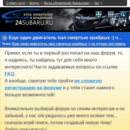
Single Sign On provided by
vBSSO
1
2
3
4
5
6
7
8
9
10
11
12
13
14
15
16
17
18
19
20
21
22
23
24
25
26
27
28
29
30
31
32
33
34
35
36
37
38
39
40
41
42
43
Еще один двигатель пал смертью храбрых :) че лучше поставить
Тема:
Еще один двигатель пал смертью храбрых :) че лучше поставить
Привет, если ты в первый раз попал на наш форум, то,
я надеюсь, ты найдешь тут для себя много
интересного! Часто задаваемые вопросы по ссылке
FAQ
.
А вообще, советую тебе пройти
не сложную
регистрацию на форуме
и у тебя станет намного
больше возможностей!
Внимательно выбирай форум по своим интересам и не
забывай, у нас обсуждалось уже много всяких тем...
сначала юзай поиск, потом создавай новую тему!
Добро пожаловать!