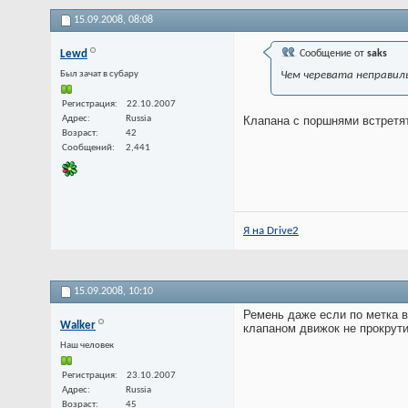
15.09.2008,
08:08
Lewd
Сообщение от
saks
Был зачат в субару
Чем черевата неправиль
Регистрация
22.10.2007
Адрес
Russia
Клапана с поршнями встретя
Возраст
42
Сообщений
2,441
Я на Drive2
15.09.2008,
10:10
Ремень даже если по метка в
Walker
клапаном движок не прокрути
Наш человек
Регистрация
23.10.2007
Адрес
Russia
Возраст
45