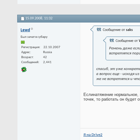
15.09.2008,
11:32
Lewd
Сообщение от
saks
Был зачат в субару
Сообщение от
Регистрация
22.10.2007
Ремень даже есл
Адрес
Russia
встретятся порш
Возраст
42
Сообщений
2,441
спасиб, эт уже конкрети
а вопрос еще - исходя 
же не встретятся и что
Еслинатяжение нормальное, и
точек, то работать он будет 
Я на Drive2