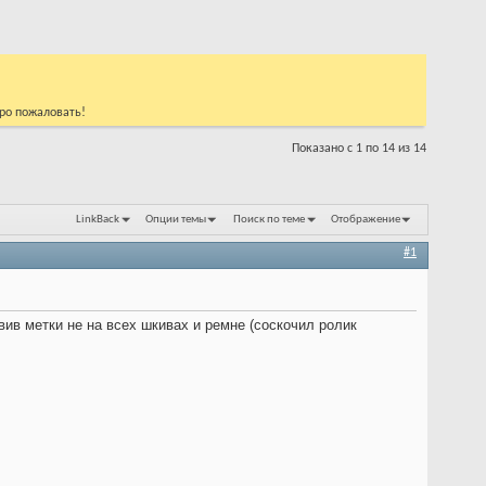
бро пожаловать!
Показано с 1 по 14 из 14
LinkBack
Опции темы
Поиск по теме
Отображение
#1
вив метки не на всех шкивах и ремне (соскочил ролик