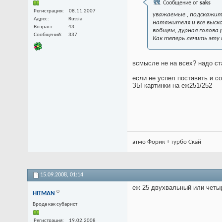
Сообщение от
saks
Регистрация
08.11.2007
уважаемые , подскажите
Адрес
Russia
натяжителя и все выско
Возраст
43
вобщем, дурная голова 
Сообщений
337
Как теперь лечить эту 
всмысле не на всех? надо ста
если не успел поставить и с
ЗЫ картинки на еж251/252
атмо Форик + турбо Скай
15.09.2008,
01:14
еж 25 двухвальный или четы
HITMAN
Вроде как субарист
Регистрация
19.02.2008