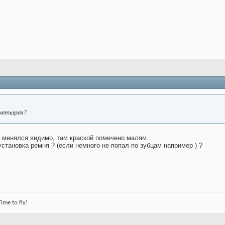
 четырех?
 менялся видимо, там краской помечено малям.
становка ремня ? (если немного не попал по зубцам например ) ?
me to fly!