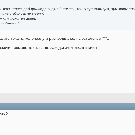
 кто знает, добирался до водяной помпы , скинул ремень грм, при этом пост
чило и сбилось по моему)
рукам покоя не дает.
проблему ?
вить тока на коленвалу и распредвалах на остальных ***...
оскочил ремень то ставь по заводским меткам шкивы
рех?