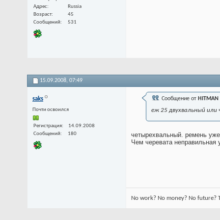
Адрес
Russia
Возраст
45
Сообщений
531
15.09.2008,
07:49
saks
Сообщение от
HITMAN
Почти освоился
еж 25 двухвальный или
Регистрация
14.09.2008
Сообщений
180
четырехвальный. ремень уже
Чем черевата неправильная у
No work? No money? No future? Ti