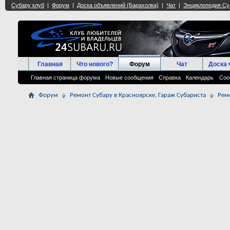
Главная
Что нового?
Форум
Чат
Доска 
Главная страница форума
Новые сообщения
Справка
Календарь
Соо
Форум
Ремонт Субару в Красноярске, Гараж Субариста
Рем