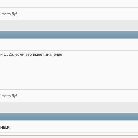
me to fly!
 EJ25, если это имеет значение
me to fly!
 HELP!