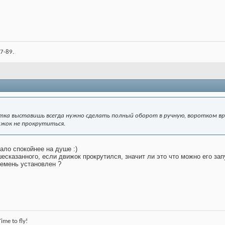
7-89.
тка выставишь всегда нужно сделать полный оборот в ручную, воротком вр
ижок не прокрутиться.
тало спокойнее на душе :)
шесказанного, если движок прокрутился, значит ли это что можно его за
ремень установлен ?
me to fly!