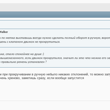
Walker
и по метка выставишь всегда нужно сделать полный оборот в ручную, ворот
ень с клапаном движок не прокрутиться.
ка, стало спокойнее на душе :)
из вышесказанного, если движок прокрутился, значит ли это что можно его 
 правильно ремень установлен ?
 при прокручивании в ручную небыло никаких отклонений, то можно зап
очень хреново, заметишь сразу, если вообще запустится