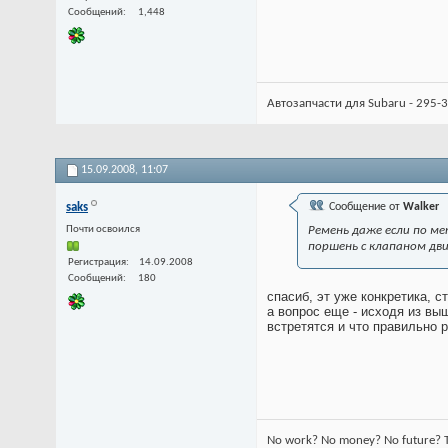
Сообщений
1,448
Автозапчасти для Subaru - 295-3
15.09.2008,
11:07
saks
Сообщение от
Walker
Почти освоился
Ремень даже если по ме
поршень с клапаном дв
Регистрация
14.09.2008
Сообщений
180
спасиб, эт уже конкретика, с
а вопрос еще - исходя из вы
встретятся и что правильно 
No work? No money? No future? Ti