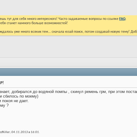
йдешь тут для себя много интересного! Часто задаваемые вопросы по ссылке
FAQ
.
тебя станет намного больше возможностей!
ждалось уже много всяких тем... сначала юзай поиск, потом создавай новую тему! До
P!
знает, добирался до водяной помпы , скинул ремень грм, при этом поста
и сбилось по моему)
 покоя не дает.
ему ?
Killer; 04.11.2013 в
16:01
.