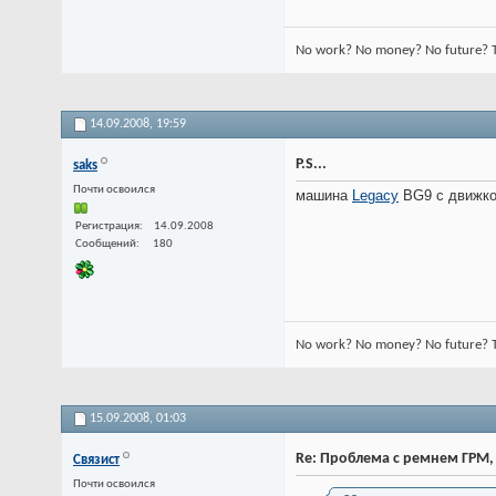
No work? No money? No future? Ti
14.09.2008,
19:59
P.S...
saks
Почти освоился
машина
Legacy
BG9 с движкой
Регистрация
14.09.2008
Сообщений
180
No work? No money? No future? Ti
15.09.2008,
01:03
Re: Проблема с ремнем ГРМ,
Связист
Почти освоился