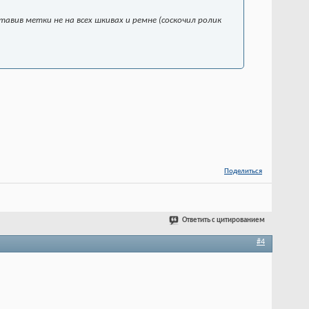
авив метки не на всех шкивах и ремне (соскочил ролик
Поделиться
Ответить с цитированием
#4