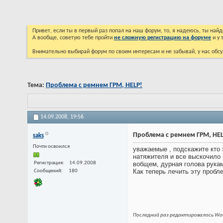
Привет, если ты в первый раз попал на наш форум, то, я надеюсь, ты на
А вообще, советую тебе пройти
не сложную регистрацию на форуме
и у 
Внимательно выбирай форум по своим интересам и не забывай, у нас обсу
Тема:
Проблема с ремнем ГРМ, HELP!
14.09.2008,
19:56
Проблема с ремнем ГРМ, HEL
saks
Почти освоился
уважаемые , подскажите кто 
натяжителя и все выскочило 
Регистрация
14.09.2008
вобщем, дурная голова рукам
Как теперь лечить эту пробл
Сообщений
180
Последний раз редактировалось Woof