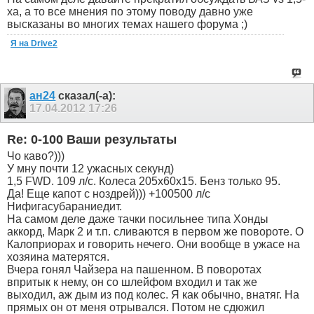
ха, а то все мнения по этому поводу давно уже
высказаны во многих темах нашего форума ;)
Я на Drive2
ан24
сказал(-а):
17.04.2012
17:26
Re: 0-100 Ваши результаты
Чо каво?)))
У мну почти 12 ужасных секунд)
1,5 FWD. 109 л/с. Колеса 205х60х15. Бенз только 95.
Да! Еще капот с ноздрей))) +100500 л/с
Нифигасубараниедит.
На самом деле даже тачки посильнее типа Хонды
аккорд, Марк 2 и т.п. сливаются в первом же повороте. О
Калоприорах и говорить нечего. Они вообще в ужасе на
хозяина матерятся.
Вчера гонял Чайзера на пашенном. В поворотах
впритык к нему, он со шлейфом входил и так же
выходил, аж дым из под колес. Я как обычно, внатяг. На
прямых он от меня отрывался. Потом не сдюжил