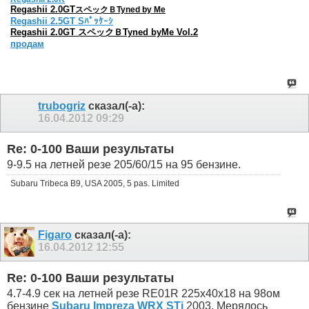
Regashii 2.0GT
スペックＢTyned by Me
Regashii 2.5GT Sﾊﾟｯｹｰｼ
Regashii 2.0GT スペックＢTyned byMe Vol.2
продам
trubogriz
сказал(-а):
16.04.2012
09:29
Re: 0-100 Ваши результаты
9-9.5 на летней резе 205/60/15 на 95 бензине.
Subaru Tribeca B9, USA 2005, 5 pas. Limited
Figaro
сказал(-а):
16.04.2012
12:55
Re: 0-100 Ваши результаты
4.7-4.9 сек на летней резе RE01R 225x40x18 на 98ом
бензине
Subaru Impreza WRX STi
2003. Мерялось