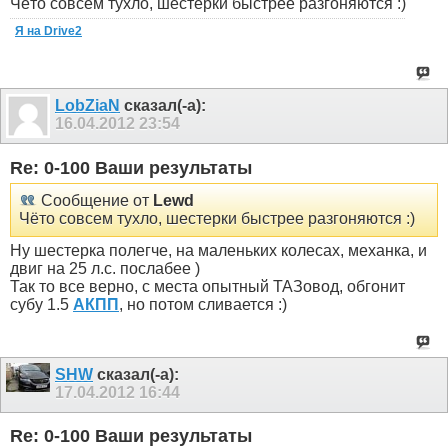
Чёто совсем тухло, шестерки быстрее разгоняются :)
Я на Drive2
LobZiaN
сказал(-а):
16.04.2012
23:54
Re: 0-100 Ваши результаты
Сообщение от
Lewd
Чёто совсем тухло, шестерки быстрее разгоняются :)
Ну шестерка полегче, на маленьких колесах, механка, и
двиг на 25 л.с. послабее )
Так то все верно, с места опытный ТАЗовод, обгонит
субу 1.5
АКПП
, но потом сливается :)
SHW
сказал(-а):
17.04.2012
16:44
Re: 0-100 Ваши результаты