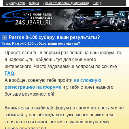
Single Sign On provided by
vBSSO
1
2
3
4
5
6
7
8
9
10
11
12
13
14
15
16
17
18
19
20
21
22
23
24
25
26
27
28
29
30
31
32
33
34
35
36
37
38
39
40
41
42
43
Разгон 0-100 субару, ваши результаты?
Тема:
Разгон 0-100 субару, ваши результаты?
Привет, если ты в первый раз попал на наш форум, то,
я надеюсь, ты найдешь тут для себя много
интересного! Часто задаваемые вопросы по ссылке
FAQ
.
А вообще, советую тебе пройти
не сложную
регистрацию на форуме
и у тебя станет намного
больше возможностей!
Внимательно выбирай форум по своим интересам и не
забывай, у нас обсуждалось уже много всяких тем...
сначала юзай поиск, потом создавай новую тему!
Добро пожаловать!