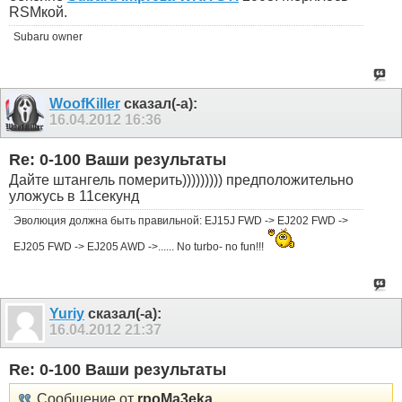
RSMкой.
Subaru owner
WoofKiller
сказал(-а):
16.04.2012
16:36
Re: 0-100 Ваши результаты
Дайте штангель померить))))))))) предположительно
уложусь в 11секунд
Эволюция должна быть правильной: EJ15J FWD -> EJ202 FWD ->
EJ205 FWD -> EJ205 AWD ->...... No turbo- no fun!!!
Yuriy
сказал(-а):
16.04.2012
21:37
Re: 0-100 Ваши результаты
Сообщение от
rpoMa3eka