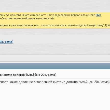
йдешь тут для себя много интересного! Часто задаваемые вопросы по ссылке
FAQ
.
тебя станет намного больше возможностей!
ждалось уже много всяких тем... сначала юзай поиск, потом создавай новую тему! До
04, атмо)
системе должно быть? (еж-204, атмо)
знает, какое давление в топливной системе должно быть? (еж-204, атмо)