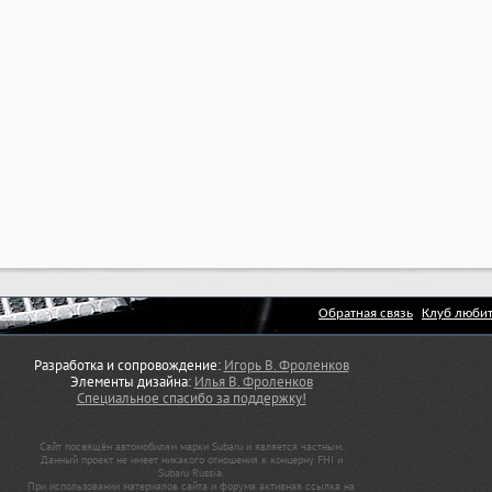
Обратная связь
Клуб любит
Разработка и сопровождение:
Игорь В. Фроленков
Элементы дизайна:
Илья В. Фроленков
Специальное спасибо за поддержку!
Сайт посвящён автомобилям марки Subaru и является частным.
Данный проект не имеет никакого отношения к концерну FHI и
Subaru Russia.
При использовании материалов сайта и форума активная ссылка на