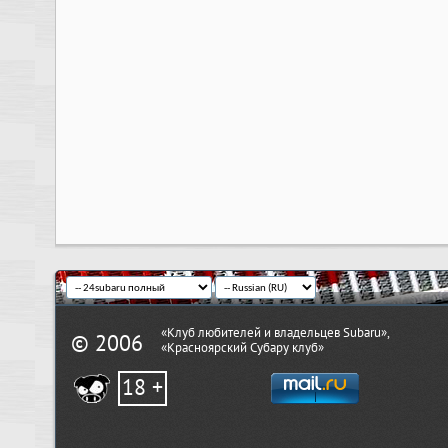
«Клуб любителей и владельцев Subaru»,
© 2006
«Красноярский Субару клуб»
18 +