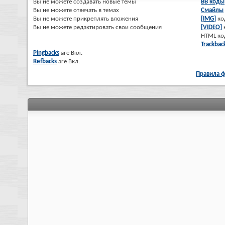
Вы
не можете
создавать новые темы
BB коды
Вы
не можете
отвечать в темах
Смайлы
Вы
не можете
прикреплять вложения
[IMG]
ко
Вы
не можете
редактировать свои сообщения
[VIDEO]
HTML к
Trackbac
Pingbacks
are
Вкл.
Refbacks
are
Вкл.
Правила 