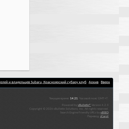
елей и владельцев Subaru, Красноярский субару клуб
Архив
Вверх
Текущее время:
14:21
. Часовой пояс GMT +7.
Powered by
vBulletin®
Version 4.2.3
Copyright © 2026 vBulletin Solutions, Inc. All rights reserved.
Search Engine Friendly URLs by
vBSEO
Перевод:
zCarot