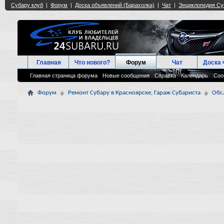
Главная
Что нового?
Форум
Чат
Доска 
Главная страница форума
Новые сообщения
Справка
Календарь
Соо
Форум
Ремонт Субару в Красноярске, Гараж Субариста
Обс