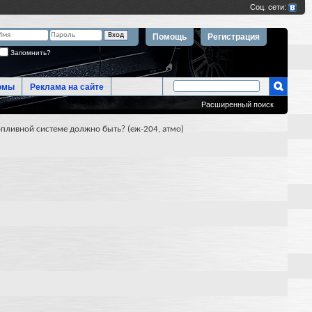
Помощь
Регистрация
Запомнить?
омы
Реклама на сайте
Расширенный поиск
опливной системе должно быть? (еж-204, атмо)