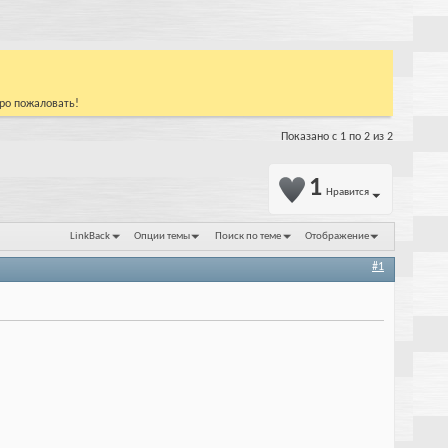
бро пожаловать!
Показано с 1 по 2 из 2
1
Нравится
LinkBack
Опции темы
Поиск по теме
Отображение
#1