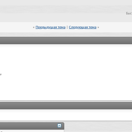
Быс
«
Предыдущая тема
|
Следующая тема
»
ru