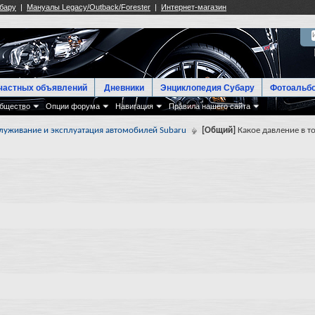
частных объявлений
Дневники
Энциклопедия Субару
Фотоальб
бщество
Опции форума
Навигация
Правила нашего сайта
луживание и эксплуатация автомобилей Subaru
[Общий]
Какое давление в т