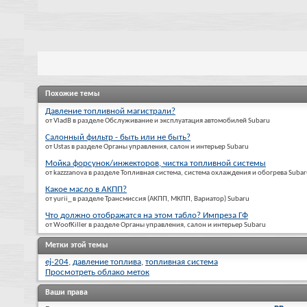
Похожие темы
Давление топливной магистрали?
от VladB в разделе Обслуживание и эксплуатация автомобилей Subaru
Салонный фильтр - быть или не быть?
от Ustas в разделе Органы управления, салон и интерьер Subaru
Мойка форсунок/инжекторов, чистка топливной системы
от kazzzanova в разделе Топливная система, система охлаждения и обогрева Suba
Какое масло в АКПП?
от yurii_ в разделе Трансмиссия (АКПП, МКПП, Вариатор) Subaru
Что должно отображатся на этом табло? Импреза ГФ
от WoofKiller в разделе Органы управления, салон и интерьер Subaru
Метки этой темы
ej-204
,
давление топлива
,
топливная система
Просмотреть облако меток
Ваши права