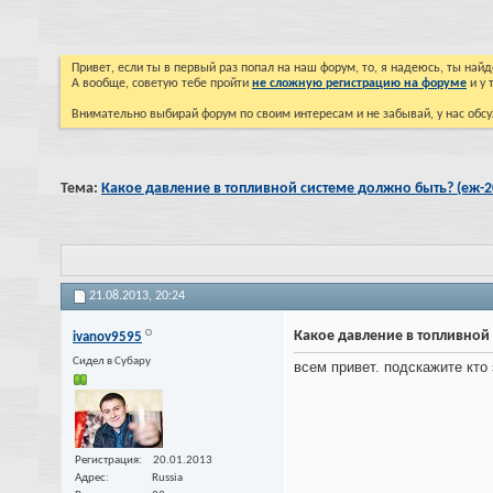
Привет, если ты в первый раз попал на наш форум, то, я надеюсь, ты на
А вообще, советую тебе пройти
не сложную регистрацию на форуме
и у 
Внимательно выбирай форум по своим интересам и не забывай, у нас обсу
Тема:
Какое давление в топливной системе должно быть? (еж-2
21.08.2013,
20:24
Какое давление в топливной 
ivanov9595
Cидел в Субару
всем привет. подскажите кто 
Регистрация
20.01.2013
Адрес
Russia