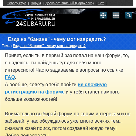
Single Sign On provided by
vBSSO
1
2
3
4
5
6
7
8
9
10
11
12
13
14
15
16
17
18
19
20
21
22
23
24
25
26
27
28
29
30
31
32
33
34
35
36
37
38
39
40
41
42
43
Езда на "банане" - чему мог навредить?
Тема:
Езда на "банане" - чему мог навредить?
Привет, если ты в первый раз попал на наш форум, то,
я надеюсь, ты найдешь тут для себя много
интересного! Часто задаваемые вопросы по ссылке
FAQ
.
А вообще, советую тебе пройти
не сложную
регистрацию на форуме
и у тебя станет намного
больше возможностей!
Внимательно выбирай форум по своим интересам и не
забывай, у нас обсуждалось уже много всяких тем...
сначала юзай поиск, потом создавай новую тему!
Добро пожаловать!