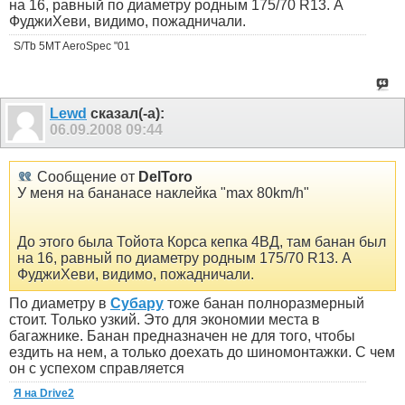
на 16, равный по диаметру родным 175/70 R13. А
ФуджиХеви, видимо, пожадничали.
S/Tb 5MT AeroSpec "01
Lewd
сказал(-а):
06.09.2008
09:44
Сообщение от
DelToro
У меня на бананасе наклейка "max 80km/h"
До этого была Тойота Корса кепка 4ВД, там банан был
на 16, равный по диаметру родным 175/70 R13. А
ФуджиХеви, видимо, пожадничали.
По диаметру в
Субару
тоже банан полноразмерный
стоит. Только узкий. Это для экономии места в
багажнике. Банан предназначен не для того, чтобы
ездить на нем, а только доехать до шиномонтажки. С чем
он с успехом справляется
Я на Drive2