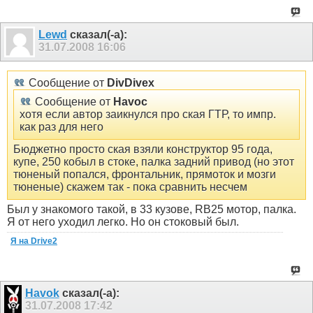
Lewd
сказал(-а):
31.07.2008
16:06
Сообщение от
DivDivex
Сообщение от
Havoc
хотя если автор заикнулся про ская ГТР, то импр.
как раз для него
Бюджетно просто ская взяли конструктор 95 года,
купе, 250 кобыл в стоке, палка задний привод (но этот
тюненый попался, фронтальник, прямоток и мозги
тюненые) скажем так - пока сравнить несчем
Был у знакомого такой, в 33 кузове, RB25 мотор, палка.
Я от него уходил легко. Но он стоковый был.
Я на Drive2
Havok
сказал(-а):
31.07.2008
17:42