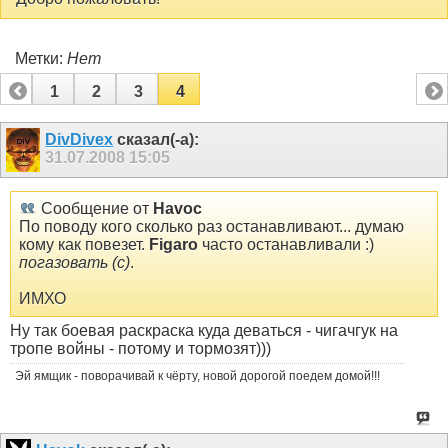
Метки:
Нет
1
2
3
4
DivDivex
сказал(-а):
31.07.2008
15:05
Сообщение от
Havoc
По поводу кого сколько раз останавливают... думаю
кому как повезет.
Figaro
часто останавливали :)
погазовать (с)
.
ИМХО
Ну так боевая раскраска куда деваться - чигачгук на
тропе войны - потому и тормозят)))
Эй ямщик - поворачивай к чёрту, новой дорогой поедем домой!!!