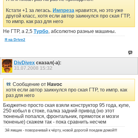
Кстати +1 за легась.
Импреза
нравится, но это уже
другой класс, хотя если автор заикнулся про ская ГТР,
то импр. как раз для него
Не ГТР, а 2,5
Турбо
, абсолютно разные машины.
Я на Drive2
DivDivex
сказал(-а):
31.07.2008
15:32
Сообщение от
Havoc
хотя если автор заикнулся про ская ГТР, то импр. как
раз для него
Бюджетно просто ская взяли конструктор 95 года, купе,
250 кобыл в стоке, палка задний привод (но этот
тюненый попался, фронтальник, прямоток и мозги
тюненые) скажем так - пока сравнить несчем
Эй ямщик - поворачивай к чёрту, новой дорогой поедем домой!!!