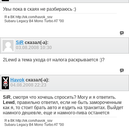
Увы пока в скаях не разбираюсь :)
Я в ВК http://vk.com/havok_ssv
Subaru Legacy B4 Mono Turbo AT "00
SiR
сказал(-а):
03.08.2008
10:30
2Lewd а тема ухода от налога раскрывается :)?
Havok
сказал(-а):
04.08.2008
22:23
SiR
, смотря что хочешь спросить? Могу и я ответить.
Lewd
, правильно ответил, если не быть замороченным
как я, то стоит брать авто и ездить на транзитах. Выйдет
намного дешевле, еще и намного-пива останется
Я в ВК http://vk.com/havok_ssv
Subaru Legacy B4 Mono Turbo AT "00