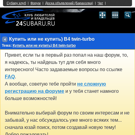
Single Sign On provided by
vBSSO
1
2
3
4
5
6
7
8
9
10
11
12
13
14
15
16
17
18
19
20
21
22
23
24
25
26
27
28
29
30
31
32
33
34
35
36
37
38
39
40
41
42
43
Купить или не купить) B4 twin-turbo
Тема:
Купить или не купить) B4 twin-turbo
Привет, если ты в первый раз попал на наш форум, то,
я надеюсь, ты найдешь тут для себя много
интересного! Часто задаваемые вопросы по ссылке
FAQ
.
А вообще, советую тебе пройти
не сложную
регистрацию на форуме
и у тебя станет намного
больше возможностей!
Внимательно выбирай форум по своим интересам и не
забывай, у нас обсуждалось уже много всяких тем...
сначала юзай поиск, потом создавай новую тему!
Добро пожаловать!