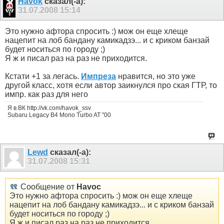
Havok
сказал(-а):
31.07.2008
15:14
Это нужно афтора спросить :) мож он еще хлеще
нацепит на лоб бандану камикадзэ... и с криком банзай
будет носиться по городу ;)
Я ж и писал раз на раз не приходится.
Кстати +1 за легась.
Импреза
нравится, но это уже
другой класс, хотя если автор заикнулся про ская ГТР, то
импр. как раз для него
Я в ВК http://vk.com/havok_ssv
Subaru Legacy B4 Mono Turbo AT "00
Lewd
сказал(-а):
31.07.2008
15:31
Сообщение от
Havoc
Это нужно афтора спросить :) мож он еще хлеще
нацепит на лоб бандану камикадзэ... и с криком банзай
будет носиться по городу ;)
Я ж и писал раз на раз не приходится.