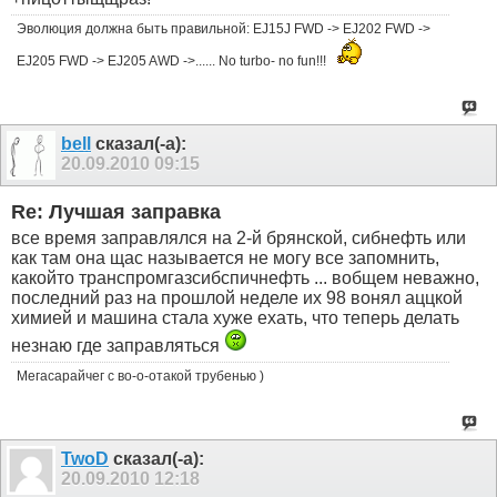
Эволюция должна быть правильной: EJ15J FWD -> EJ202 FWD ->
EJ205 FWD -> EJ205 AWD ->...... No turbo- no fun!!!
bell
сказал(-а):
20.09.2010
09:15
Re: Лучшая заправка
все время заправлялся на 2-й брянской, сибнефть или
как там она щас называется не могу все запомнить,
какойто транспромгазсибспичнефть ... вобщем неважно,
последний раз на прошлой неделе их 98 вонял аццкой
химией и машина стала хуже ехать, что теперь делать
незнаю где заправляться
Мегасарайчег с во-о-отакой трубенью )
TwoD
сказал(-а):
20.09.2010
12:18