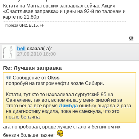
Кстати на Магнатовских заправках сейчас Акция
«Счастливая заправка» и цены на 92-й по талонам и
карте по 21.80р
Impreza GH2, EL15, FF
bell
сказал(-а):
27.09.2010
18:00
Re: Лучшая заправка
Сообщение от
Okss
попробуй на газпромнефти возле Сибири.
Кстати, тут кто то нахваливал сургутский 95 на
Сангелене, так вот, вспомнила, у меня зимой из за
этого бенза всё время
Лямбда
ошибку выдала-2 раза
на диагностику ездила, пока не смекнула, что это
после бензина
ага попробовал, вроде лучше стало и бензином их
бензин больше пахнет