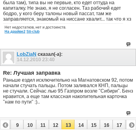
была там), типа вы не первые, кто едет оттуда на
капиталку. Не знаю, я не согласен. Таз рабочий едет
бодро, у кого беру талоны новый пассат, там же
заправляется, знакомый на ниссане хвалит... так что я хз
Нет недостатков, нет и достоинств.
На драйве2
Sti-club
LobZiaN
сказал(-а):
14.12.2010
23:40
Re: Лучшая заправка
Раньше ездил исключительно на Магнатовском 92, потом
начали стучать пальцы. Потом заливался КНП, пальцы
не стучали. Сейчас лью 95 Газпром возле "Сибири". Бенз
нравится, а еще там классная накопительная карточка
"нам по пути" :)..
8
9
10
11
12
13
14
15
16
17
18