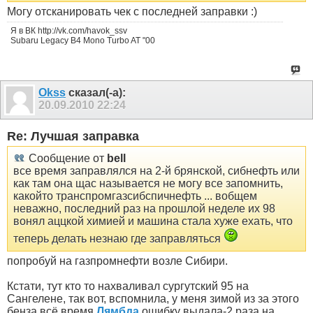
Могу отсканировать чек с последней заправки :)
Я в ВК http://vk.com/havok_ssv
Subaru Legacy B4 Mono Turbo AT "00
Okss
сказал(-а):
20.09.2010
22:24
Re: Лучшая заправка
Сообщение от
bell
все время заправлялся на 2-й брянской, сибнефть или
как там она щас называется не могу все запомнить,
какойто транспромгазсибспичнефть ... вобщем
неважно, последний раз на прошлой неделе их 98
вонял аццкой химией и машина стала хуже ехать, что
теперь делать незнаю где заправляться
попробуй на газпромнефти возле Сибири.
Кстати, тут кто то нахваливал сургутский 95 на
Сангелене, так вот, вспомнила, у меня зимой из за этого
бенза всё время
Лямбда
ошибку выдала-2 раза на