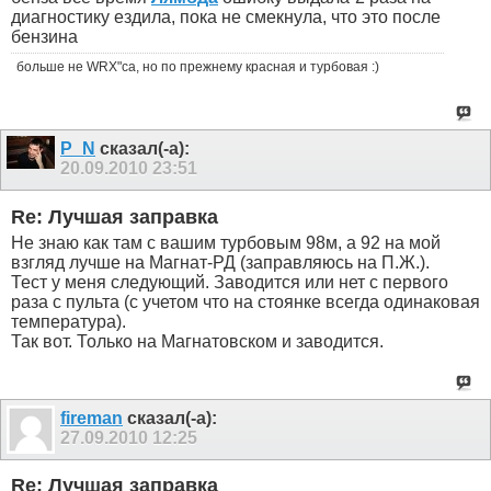
диагностику ездила, пока не смекнула, что это после
бензина
больше не WRX"са, но по прежнему красная и турбовая :)
P_N
сказал(-а):
20.09.2010
23:51
Re: Лучшая заправка
Не знаю как там с вашим турбовым 98м, а 92 на мой
взгляд лучше на Магнат-РД (заправляюсь на П.Ж.).
Тест у меня следующий. Заводится или нет с первого
раза с пульта (с учетом что на стоянке всегда одинаковая
температура).
Так вот. Только на Магнатовском и заводится.
fireman
сказал(-а):
27.09.2010
12:25
Re: Лучшая заправка