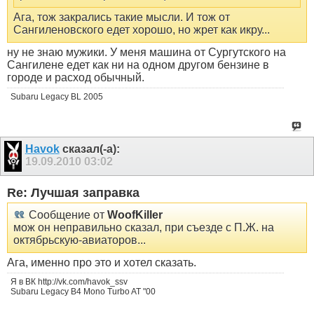
Ага, тож закрались такие мысли. И тож от
Сангиленовского едет хорошо, но жрет как икру...
ну не знаю мужики. У меня машина от Сургутского на
Сангилене едет как ни на одном другом бензине в
городе и расход обычный.
Subaru Legacy BL 2005
Havok
сказал(-а):
19.09.2010
03:02
Re: Лучшая заправка
Сообщение от
WoofKiller
мож он неправильно сказал, при съезде с П.Ж. на
октябрьскую-авиаторов...
Ага, именно про это и хотел сказать.
Я в ВК http://vk.com/havok_ssv
Subaru Legacy B4 Mono Turbo AT "00