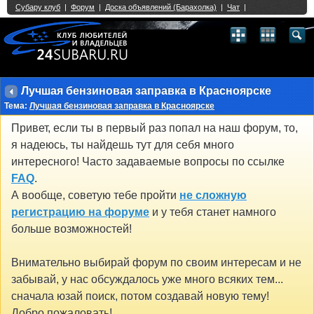
Single Sign On provided by
vBSSO
1
2
3
4
5
6
7
8
9
10
11
12
13
14
15
16
17
18
19
20
21
22
23
24
25
26
27
28
29
30
31
32
33
34
35
36
37
38
39
40
41
42
43
Лучшая бензиновая заправка в Красноярске
Тема:
Лучшая бензиновая заправка в Красноярске
Привет, если ты в первый раз попал на наш форум, то,
я надеюсь, ты найдешь тут для себя много
интересного! Часто задаваемые вопросы по ссылке
FAQ
.
А вообще, советую тебе пройти
не сложную
регистрацию на форуме
и у тебя станет намного
больше возможностей!
Внимательно выбирай форум по своим интересам и не
забывай, у нас обсуждалось уже много всяких тем...
сначала юзай поиск, потом создавай новую тему!
Добро пожаловать!