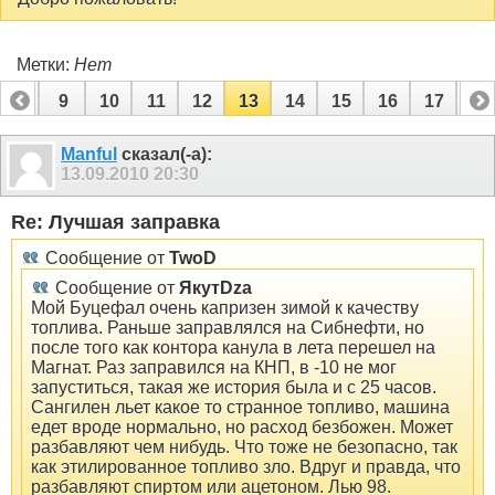
Метки:
Нет
8
9
10
11
12
13
14
15
16
17
18
26
27
28
29
Manful
сказал(-а):
13.09.2010
20:30
Re: Лучшая заправка
Сообщение от
TwoD
Сообщение от
ЯкутDza
Мой Буцефал очень капризен зимой к качеству
топлива. Раньше заправлялся на Сибнефти, но
после того как контора канула в лета перешел на
Магнат. Раз заправился на КНП, в -10 не мог
запуститься, такая же история была и с 25 часов.
Сангилен льет какое то странное топливо, машина
едет вроде нормально, но расход безбожен. Может
разбавляют чем нибудь. Что тоже не безопасно, так
как этилированное топливо зло. Вдруг и правда, что
разбавляют спиртом или ацетоном. Лью 98.