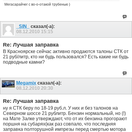
Мегасарайчег с во-о-отакой трубенью )
_SIN_
сказал(-а):
08.12.2010
15:15
Re: Лучшая заправка
В Красноярске сейчас активно продаются талоны СТК от
21 руб/литр, кто ни будь пользовался? Есть какие ни будь
подводные камни?
Megamix
сказал(-а):
08.12.2010
20:30
Re: Лучшая заправка
ну я СТК беру по 18-19 руб.л. У них и без талонов на
Северном шоссе 21 рублитр. Бензин нормальный, но (!)
на Мате Залке утверждают, что от их бензина прогорают
поршня на субарях(как раз совпало, что последняя
заправка полторушной импрезы перед смертью мотора