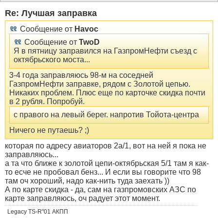
Re: Лучшая заправка
Сообщение от
Havoc
Сообщение от
TwoD
Я в пятницу заправился на ГазпромНефти съезд с
октябрьского моста...
3-4 года заправляюсь 98-м на соседней
ГазпромНефти заправке, рядом с Золотой цепью.
Никаких проблем. Плюс еще по карточке скидка почти
в 2 рубля. Попробуй.
с правого на левый берег. напротив Тойота-центра
Ничего не путаешь? ;)
которая по адресу авиаторов 2а/1, вот на ней я пока не
заправляюсь...
а та что ближе к золотой цепи-октябрьская 5/1 там я как-
то есче не пробовал бенз... И если вы говорите что 98
там оч хороший, надо как-нить туда заехать ))
А по карте скидка - да, сам на газпромовских АЗС по
карте заправляюсь, оч радует этот момент.
Legacy TS-R"01 АКПП