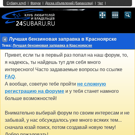
Single Sign On provided by
vBSSO
1
2
3
4
5
6
7
8
9
10
11
12
13
14
15
16
17
18
19
20
21
22
23
24
25
26
27
28
29
30
31
32
33
34
35
36
37
38
39
40
41
42
43
Лучшая бензиновая заправка в Красноярске
Тема:
Лучшая бензиновая заправка в Красноярске
Привет, если ты в первый раз попал на наш форум, то,
я надеюсь, ты найдешь тут для себя много
интересного! Часто задаваемые вопросы по ссылке
FAQ
.
А вообще, советую тебе пройти
не сложную
регистрацию на форуме
и у тебя станет намного
больше возможностей!
Внимательно выбирай форум по своим интересам и не
забывай, у нас обсуждалось уже много всяких тем...
сначала юзай поиск, потом создавай новую тему!
Добро пожаловать!