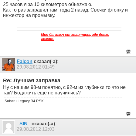
25 часов я за 10 километров объезжаю.
Как то раз заправил там, года 2 назад. Свечки фтопку и
инжектор на промывку.
Мне бы ключ от квартиры, где девки
лежат.
Falcon
сказал(-а):
29.08.2012
01:49
Re: Лучшая заправка
Ну с нашим 98-м понятно, с 92-м из глубинки то что не
так? Бодяжить ещё не научились?
Subaru Legacy B4 RSK
_SIN_
сказал(-а):
29.08.2012
12:03