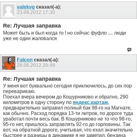
valekvg
сказал(-а):
23.08.2012
17:30
Re: Лучшая заправка
Может быть и был когда то ! но сейчас фуфло .... люди
уже не один жаловался
Falcon
сказал(-а):
28.08.2012
20:49
Re: Лучшая заправка
У меня вот буквально сегодня приключилось, до сих пор
перевариваю.
Поехал вчера вечером до Кошурниково и обратно, 290
километров в одну сторону по
яндекс.картам
,
предварительно заправил полный бак 98-го на Магнате,
как обычно. Расход порядка 13-ти литров, по дороге туда
уработал почти весь бак. В Кошурниково не то что 98-го,
95-го нет, пришлось заправлять 92-го до горловины. Так
вот, на обратной дороге, учитывая, что ехал значительно
быстрее и разницы в динамике я не заметил, бензина