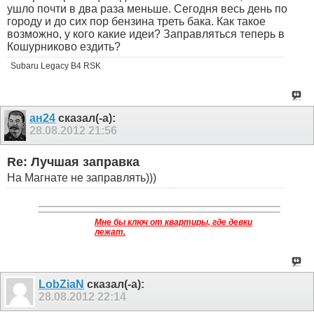
ушло почти в два раза меньше. Сегодня весь день по
городу и до сих пор бензина треть бака. Как такое
возможно, у кого какие идеи? Заправляться теперь в
Кошурниково ездить?
Subaru Legacy B4 RSK
ан24
сказал(-а):
28.08.2012
21:56
Re: Лучшая заправка
На Магнате не заправлять)))
Мне бы ключ от квартиры, где девки
лежат.
LobZiaN
сказал(-а):
28.08.2012
22:14