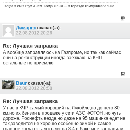
Когда я ем я глух и нем. Когда я пью — я гораздо коммуникабельне
Димарек
сказал(-а):
22.08.2012
20:26
Re: Лучшая заправка
А вообще заправляюсь на Газпроме, но так как сейчас
они на реконструкции иногда заезжаю на КНП,
остальные не приемлю!
Baur
сказал(-а):
22.08.2012
20:50
Re: Лучшая заправка
У нас в КЧР самый хороший на Лукойле,но до него 80
км.но их бензин в продаже у сети АЗС ФОТОН ,но чуть
дороже. Роснефть везде,но даже на 95 машинка едет не
так,заводится не хорошо особенно зимой и самое
главное когда осталось литра 3-4 в баке мне заправили