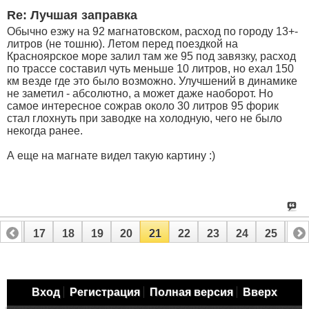
Re: Лучшая заправка
Обычно езжу на 92 магнатовском, расход по городу 13+-
литров (не тошню). Летом перед поездкой на
Красноярское море залил там же 95 под завязку, расход
по трассе составил чуть меньше 10 литров, но ехал 150
км везде где это было возможно. Улучшений в динамике
не заметил - абсолютно, а может даже наоборот. Но
самое интересное сожрав около 30 литров 95 форик
стал глохнуть при заводке на холодную, чего не было
некогда ранее.
А еще на магнате видел такую картину :)
16
17
18
19
20
21
22
23
24
25
26
Вход
Регистрация
Полная версия
Вверх