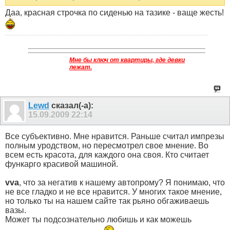
Даа, красная строчка по сиденью на тазике - ваще жесть!
Мне бы ключ от квартиры, где девки
лежат.
Lewd
сказал(-а):
15.09.2009
22:14
Все субъективно. Мне нравится. Раньше считал импрезы
полным уродством, но пересмотрел свое мнение. Во
всем есть красота, для каждого она своя. Кто считает
функарго красивой машиной.
vva
, что за негатив к нашему автопрому? Я понимаю, что
не все гладко и не все нравится. У многих такое мнение,
но только ты на нашем сайте так рьяно обгаживаешь
вазы.
Может ты подсознательно любишь и как можешь