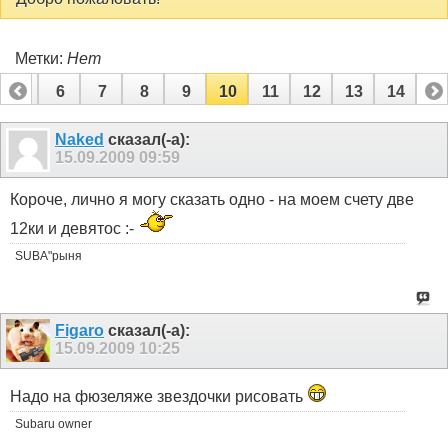
Метки:
Нет
5
6
7
8
9
10
11
12
13
14
Naked
сказал(-а):
15.09.2009
09:59
Короче, лично я могу сказать одно - на моем счету две
12ки и девятос :-
SUBA"рыня
Figaro
сказал(-а):
15.09.2009
10:25
Надо на фюзеляже звездочки рисовать
Subaru owner