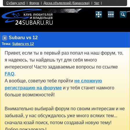
Single Sign On provided by
vBSSO
1
2
3
4
5
6
7
8
9
10
11
12
13
14
15
16
17
18
19
20
21
22
23
24
25
26
27
28
29
30
31
32
33
34
35
36
37
38
39
40
41
42
43
Subaru vs 12
Тема:
Subaru vs 12
Привет, если ты в первый раз попал на наш форум, то,
я надеюсь, ты найдешь тут для себя много
интересного! Часто задаваемые вопросы по ссылке
FAQ
.
А вообще, советую тебе пройти
не сложную
регистрацию на форуме
и у тебя станет намного
больше возможностей!
Внимательно выбирай форум по своим интересам и не
забывай, у нас обсуждалось уже много всяких тем...
сначала юзай поиск, потом создавай новую тему!
Добро пожаловать!