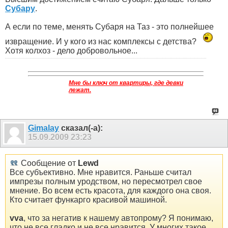
Субару
.
А если по теме, менять Субаря на Таз - это полнейшее
извращение. И у кого из нас комплексы с детства?
Хотя колхоз - дело добровольное...
Мне бы ключ от квартиры, где девки
лежат.
Gimalay
сказал(-а):
15.09.2009
23:23
Сообщение от
Lewd
Все субъективно. Мне нравится. Раньше считал
импрезы полным уродством, но пересмотрел свое
мнение. Во всем есть красота, для каждого она своя.
Кто считает функарго красивой машиной.
vva
, что за негатив к нашему автопрому? Я понимаю,
что не все гладко и не все нравится. У многих такое