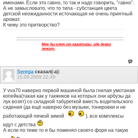
именами. Если это гавно, то так и надо говорить, "гавно".
А не замысловато, что то типа - субстанция цвета
детской неожиданности источающая не очень приятный
аромат.
К чему это притворство?
Мне бы ключ от квартиры, где девки
лежат.
Serega
сказал(-а):
15.09.2009
22:49
У vva70 наверно первой машиной была гнилая умотаная
копейка(такая как у такжиков на которых они арбузы да
лук возят) со складной табуреткой вместь водительского
сидения (да ещё наверно без музыки, тонировки и не
работающей печкой зимой
), все комплексы
идут с детства
А если по теме то я бы поменял своего форя на такую