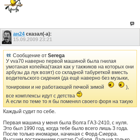
ан24
сказал(-а):
15.09.2009
23:21
Сообщение от
Serega
У vva70 наверно первой машиной была гнилая
умотаная копейка(такая как у такжиков на которых они
арбузы да лук возят) со складной табуреткой вместь
водительского сидения (да ещё наверно без музыки,
тонировки и не работающей печкой зимой
),
все комплексы идут с детства
А если по теме то я бы поменял своего форя на такую
Каждый судит по себе.
Первая машина у меня была Волга ГАЗ-2410, с нуля.
Это был 1990 год, когда тебе было всего лишь 3 года.
После только иномарки, начиная с Форд-Сиерра.
Высшим достижением считаю Субаря. Дальше только