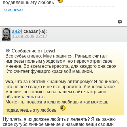
подавляешь эту любовь
Я на Drive2
ан24
сказал(-а):
15.09.2009
22:17
Сообщение от
Lewd
Все субъективно. Мне нравится. Раньше считал
импрезы полным уродством, но пересмотрел свое
мнение. Во всем есть красота, для каждого она своя.
Кто считает функарго красивой машиной.
vva
, что за негатив к нашему автопрому? Я понимаю,
что не все гладко и не все нравится. У многих такое
мнение, но только ты на нашем сайте так рьяно
обгаживаешь вазы.
Может ты подсознательно любишь и как можешь
подавляешь эту любовь
Ну плять, я их должен любить и лелеять? Я выражаю
свое сугубо личное мнение и называю вещи своими