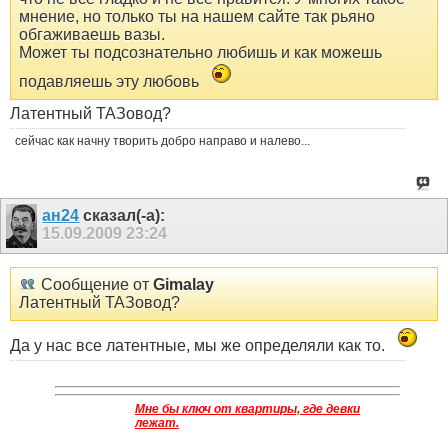
мнение, но только ты на нашем сайте так рьяно
обгаживаешь вазы.
Может ты подсознательно любишь и как можешь
подавляешь эту любовь
Латентный ТАЗовод?
сейчас как начну творить добро направо и налево...
ан24
сказал(-а):
15.09.2009
23:24
Сообщение от
Gimalay
Латентный ТАЗовод?
Да у нас все латентные, мы же определяли как то.
Мне бы ключ от квартиры, где девки
лежат.