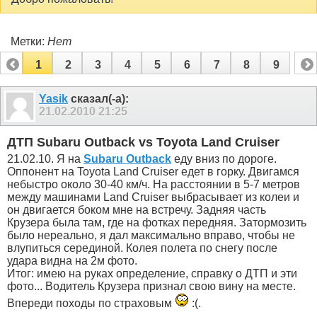
Метки:
Нет
1
2
3
4
5
6
7
8
9
Yasik
сказал(-а):
21.02.2010
21:25
ДТП Subaru Outback vs Toyota Land Cruiser
21.02.10. Я на
Subaru Outback
еду вниз по дороге.
Оппонент на Toyota Land Cruiser едет в горку. Двигамся
небыстро около 30-40 км/ч. На расстоянии в 5-7 метров
между машинами Land Cruiser выбрасывает из колеи и
он двигается боком мне на встречу. Задняя часть
Крузера была там, где на фотках передняя. Затормозить
было нереально, я дал максимально вправо, чтобы не
влупиться серединой. Колея полета по снегу после
удара видна на 2м фото.
Итог: имею на руках определение, справку о ДТП и эти
фото... Водитель Крузера признал свою вину на месте.
Впереди походы по страховым
:(.