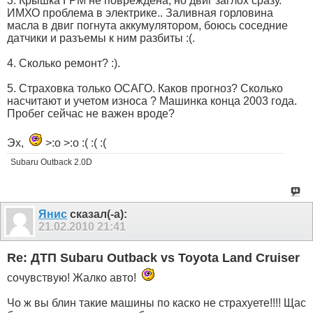
3. Крышка ГРМ не повреждена, но двиг заглох сразу.
ИМХО проблема в электрике.. Заливная горловина
масла в двиг погнута аккумулятором, боюсь соседние
датчики и разъемы к ним разбиты :(.
4. Сколько ремонт? :).
5. Страховка только ОСАГО. Каков прогноз? Сколько
насчитают и учетом износа ? Машинка конца 2003 года.
Пробег сейчас не важен вроде?
Эх,
>:o >:o :( :( :(
Subaru Outback 2.0D
Янис
сказал(-а):
21.02.2010
21:41
Re: ДТП Subaru Outback vs Toyota Land Cruiser
сочувствую! Жалко авто!
Чо ж вы блин такие машины по каско не страхуете!!!! Щас