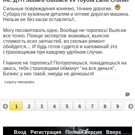
Сильные повреждения конечно, точнее дорогие.
Субара по кузовным деталям и оптике дорогая машина.
Нельзя ее без каски оставлять!!..
Могу посоветовать одно. Вообще не торопись! Выясни
все точно. Поищи экспертов знакомых, выясни
стоимость всех запчастей, во сколько ремонт
обойдется.... И будь готов судится и напоминай это
страховщикам при каждому удобном случае.
Главное не торопись!! Поторопишься, понадеешься на
авось, тебя страховщики обманут "на все деньги",
Бизнес у них такой, никуда не денешься!
Legacy овощевоз.
1
2
3
4
5
6
7
8
9
Вход
Регистрация
Полная версия
Вверх