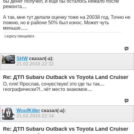
бы денег получил, и еще бы осталось немало после
ремонта....
А так, мне тут делали оценку тоже на 2003й год. Точно не
помню, но в районе 50% был износ. Может чуть
меньше......
Legacy овощевоз.
SHW
сказал(-а):
21.02.2010
22:32
Re: ДТП Subaru Outback vs Toyota Land Cruiser
О, пля! Ярослав, сочувствую! это где ты так....
географически?!...чёт место знакомое....
WoofKiller
сказал(-а):
21.02.2010
22:34
Re: ДТП Subaru Outback vs Toyota Land Cruiser