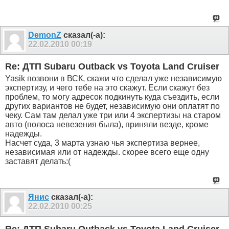
DemonZ
сказал(-а):
22.02.2010
00:19
Re: ДТП Subaru Outback vs Toyota Land Cruiser
Yasik позвони в ВСК, скажи что сделал уже независимую
экспертизу, и чего тебе на это скажут. Если скажут без
проблем, то могу адресок подкинуть куда съездить, если
других вариантов не будет, независимую они оплатят по
чеку. Сам там делал уже три или 4 экспертизы на старом
авто (полоса невезения была), приняли везде, кроме
надежды.
Насчет суда, 3 марта узнаю чья экспертиза вернее,
независимая или от надежды. скорее всего еще одну
заставят делать:(
Янис
сказал(-а):
22.02.2010
00:25
Re: ДТП Subaru Outback vs Toyota Land Cruiser