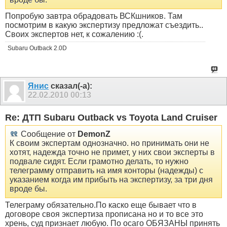
Попробую завтра обрадовать ВСКшников. Там
посмотрим в какую экспертизу предложат съездить..
Своих экспертов нет, к сожалению :(.
Subaru Outback 2.0D
Янис
сказал(-а):
22.02.2010
00:13
Re: ДТП Subaru Outback vs Toyota Land Cruiser
Сообщение от
DemonZ
К своим экспертам однозначно. но принимать они не
хотят, надежда точно не примет, у них свои эксперты в
подвале сидят. Если грамотно делать, то нужно
телеграмму отправить на имя конторы (надежды) с
указанием когда им прибыть на экспертизу, за три дня
вроде бы.
Телеграму обязательно.По каско еще бывает что в
договоре своя экспертиза прописана но и то все это
хрень, суд признает любую. По осаго ОБЯЗАНЫ принять