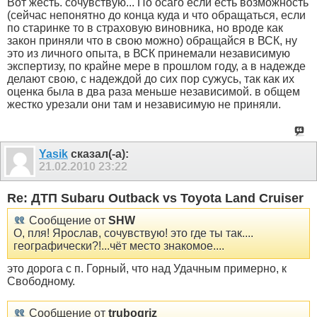
Вот жесть. сочувствую... По осаго если есть возможность
(сейчас непонятно до конца куда и что обращаться, если
по старинке то в страховую виновника, но вроде как
закон приняли что в свою можно) обращайся в ВСК, ну
это из личного опыта, в ВСК принемали независимую
экспертизу, по крайне мере в прошлом году, а в надежде
делают свою, с надеждой до сих пор сужусь, так как их
оценка была в два раза меньше независимой. в общем
жестко урезали они там и независимую не приняли.
Yasik
сказал(-а):
21.02.2010
23:22
Re: ДТП Subaru Outback vs Toyota Land Cruiser
Сообщение от
SHW
О, пля! Ярослав, сочувствую! это где ты так....
географически?!...чёт место знакомое....
это дорога с п. Горный, что над Удачным примерно, к
Свободному.
Сообщение от
trubogriz