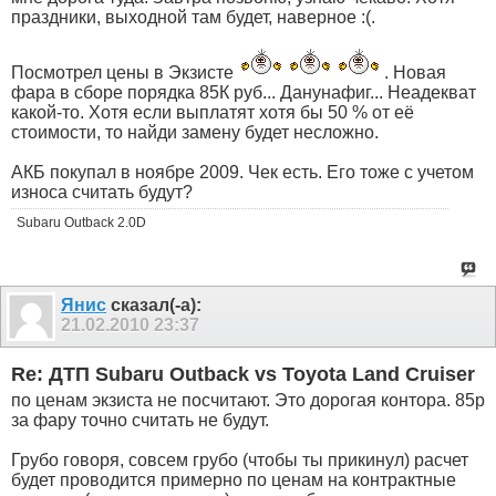
праздники, выходной там будет, наверное :(.
Посмотрел цены в Экзисте
. Новая
фара в сборе порядка 85К руб... Данунафиг... Неадекват
какой-то. Хотя если выплатят хотя бы 50 % от её
стоимости, то найди замену будет несложно.
АКБ покупал в ноябре 2009. Чек есть. Его тоже с учетом
износа считать будут?
Subaru Outback 2.0D
Янис
сказал(-а):
21.02.2010
23:37
Re: ДТП Subaru Outback vs Toyota Land Cruiser
по ценам экзиста не посчитают. Это дорогая контора. 85р
за фару точно считать не будут.
Грубо говоря, совсем грубо (чтобы ты прикинул) расчет
будет проводится примерно по ценам на контрактные