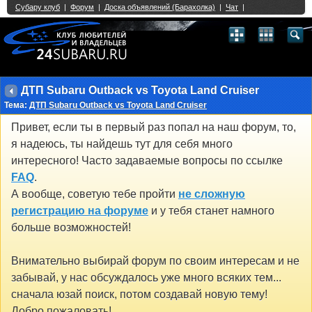
Single Sign On provided by
vBSSO
1
2
3
4
5
6
7
8
9
10
11
12
13
14
15
16
17
18
19
20
21
22
23
24
25
26
27
28
29
30
31
32
33
34
35
36
37
38
39
40
41
42
43
ДТП Subaru Outback vs Toyota Land Cruiser
Тема:
ДТП Subaru Outback vs Toyota Land Cruiser
Привет, если ты в первый раз попал на наш форум, то,
я надеюсь, ты найдешь тут для себя много
интересного! Часто задаваемые вопросы по ссылке
FAQ
.
А вообще, советую тебе пройти
не сложную
регистрацию на форуме
и у тебя станет намного
больше возможностей!
Внимательно выбирай форум по своим интересам и не
забывай, у нас обсуждалось уже много всяких тем...
сначала юзай поиск, потом создавай новую тему!
Добро пожаловать!