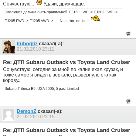
Сочувствую...
Удачи, дружищще.
Эволюция должна быть правильной: EJ15J FWD -> EJ202 FWD ->
EJ205 FWD -> EJ205 AWD ->...... No turbo- no fun!!!
trubogriz
сказал(-а):
21.02.2010
23:11
Re: ДТП Subaru Outback vs Toyota Land Cruiser
Сочувствую, сегодня за мной по калие ехал крузак, и
тоже самое я видел в зеркало, развернуло его как
корову...
Subaru Tribeca B9, USA 2005, 5 pas. Limited
DemonZ
сказал(-а):
21.02.2010
23:15
Re: ДТП Subaru Outback vs Toyota Land Cruiser