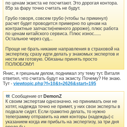
по ценам экзиста не посчитают. Это дорогая контора.
85р за фару точно считать не будут.
Грубо говоря, совсем грубо (чтобы ты прикинул)
расчет будет проводится примерно по ценам на
контрактные запчасти(немного дороже), плюс работа
по ценам китайского сервиса. Плюс износ......
Остальное через суд...
Проще не брать никакие направления в страховой на
экспертизу, сразу идти делать у знакомых экспертов и
нести им готовую. Обязаны принять просто
ПОЛЮБОМУ!
Янис, я грешным делом, поднимал эту тему тут. Виталя
ответил, что считать будут на экзисту. Почему? Не знаю.
Тут -
viewtopic.php?f=10&t=2626&start=195
Сообщение от
DemonZ
К своим экспертам однозначно. но принимать они не
хотят, надежда точно не примет, у них свои эксперты в
подвале сидят. Если грамотно делать, то нужно
телеграмму отправить на имя конторы (надежды) с
указанием когда им прибыть на экспертизу, за три дня
вроде бы.