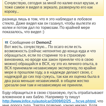
Сочувствую, сегодня за мной по калие ехал крузак, и
тоже самое я видел в зеркало, развернуло его как
корову...
разница лишь в том, что я это наблюдал в лобовое
стекло. Даже видел как он газанул, чтобы вылезти из
колеи и потом дал по тормозам. По крайней мере
показалось, что видел :)
Сообщение от
DemonZ
Вот жесть. сочувствую... По осаго если есть
возможность (сейчас непонятно до конца куда и что
обращаться, если по старинке то в страховую
виновника, но вроде как закон приняли что в свою
можно) обращайся в ВСК, ну это из личного опыта, в
ВСК принемали независимую экспертизу, по крайне
мере в прошлом году, а в надежде делают свою, с
надеждой до сих пор сужусь, так как их оценка была в
два раза меньше независимой. в общем жестко
урезали они там и независимую не приняли.
Буду обращиться в свою страховую, пусть отрабатывают
вложенное в них бабло. Например ту пишут
http://www.infox.ru/auto/car/2009/02/25 ... hcye.phtml
, что
мне дорога туда. Завтра позвоню, узнаю чекаво. Хотя