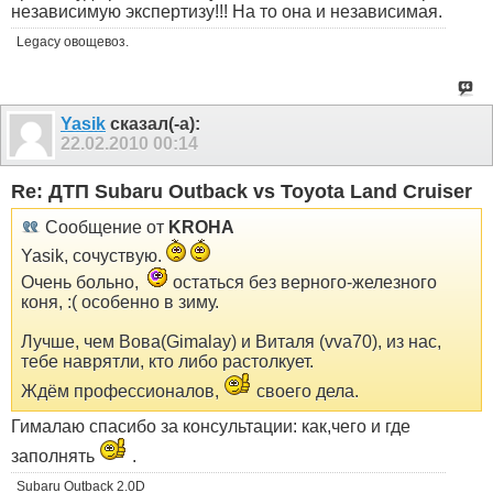
независимую экспертизу!!! На то она и независимая.
Legacy овощевоз.
Yasik
сказал(-а):
22.02.2010
00:14
Re: ДТП Subaru Outback vs Toyota Land Cruiser
Сообщение от
KROHA
Yasik, сочуствую.
Очень больно,
остаться без верного-железного
коня, :( особенно в зиму.
Лучше, чем Вова(Gimalay) и Виталя (vva70), из нас,
тебе наврятли, кто либо растолкует.
Ждём профессионалов,
своего дела.
Гималаю спасибо за консультации: как,чего и где
заполнять
.
Subaru Outback 2.0D