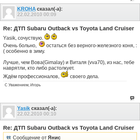
KROHA
сказал(-а):
22.02.2010
00:09
Re: ДТП Subaru Outback vs Toyota Land Cruiser
Yasik, сочуствую.
Очень больно,
остаться без верного-железного коня, :
( особенно в зиму.
Лучше, чем Вова(Gimalay) и Виталя (vva70), из нас, тебе
наврятли, кто либо растолкует.
Ждём профессионалов,
своего дела.
С Уважением, Игорь
Yasik
сказал(-а):
22.02.2010
00:10
Re: ДТП Subaru Outback vs Toyota Land Cruiser
Сообщение от
Янис