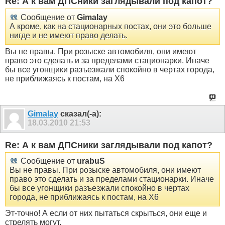
Re: А к вам ДПСники заглядывали под капот?
Сообщение от
Gimalay
А кроме, как на стационарных постах, они это больше
нигде и не имеют право делать.
Вы не правы. При розыске автомобиля, они имеют
право это сделать и за пределами стационарки. Иначе
бы все угонщики разъезжали спокойно в чертах города,
не приближаясь к постам, на X6
Gimalay
сказал(-а):
18.03.2010
21:53
Re: А к вам ДПСники заглядывали под капот?
Сообщение от
urabuS
Вы не правы. При розыске автомобиля, они имеют
право это сделать и за пределами стационарки. Иначе
бы все угонщики разъезжали спокойно в чертах
города, не приближаясь к постам, на X6
Эт-точно! А если от них пытаться скрыться, они еще и
стрелять могут.