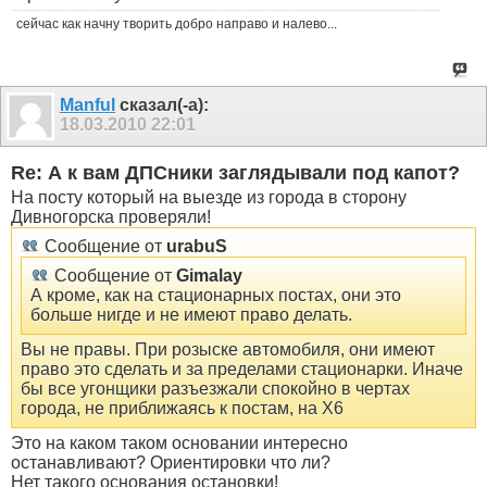
сейчас как начну творить добро направо и налево...
Manful
сказал(-а):
18.03.2010
22:01
Re: А к вам ДПСники заглядывали под капот?
На посту который на выезде из города в сторону
Дивногорска проверяли!
Сообщение от
urabuS
Сообщение от
Gimalay
А кроме, как на стационарных постах, они это
больше нигде и не имеют право делать.
Вы не правы. При розыске автомобиля, они имеют
право это сделать и за пределами стационарки. Иначе
бы все угонщики разъезжали спокойно в чертах
города, не приближаясь к постам, на X6
Это на каком таком основании интересно
останавливают? Ориентировки что ли?
Нет такого основания остановки!