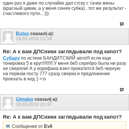
один раз я даже по случайке дал стску с тачки жены
(красный цивик, а у меня синяя субка) , тот же результат -
счастливого пути... )))
Butus
сказал(-а):
18.03.2010
23:19
Re: А к вам ДПСники заглядывали под капот?
Субару
по истене БАНДИТСКИЙ авто!!! если еще
тонировка 5 в круг!!!!!!!!! У меня бе5 серебро была ни разу
не сверяли! А у корефана взял прокатится бе5 черную
на первом посту 777 сразу сверка и предложение
проехать в кнд :) >:o
Gimalay
сказал(-а):
18.03.2010
23:47
Re: А к вам ДПСники заглядывали под капот?
Сообщение от
Evil