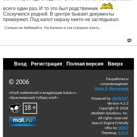
всего один раз. И то это был родственник
.
Соскучился родной. В центре бывает документы
проверяют. Под капот ниразу никто не заглядывал.
Сильно не бибикайте. На Калине и так страшно ехать...
Вход
Регистрация
Полная версия
Вверх
Разработка и
© 2006
сопровождение:
Игорь В. Фроленков
«Клуб любителей и владельцев Subaru»,
«Красноярский Субару клуб»
Powered by
vBulletin®
Version 4.2.3
18 +
Copyright © 2026
vBulletin Solutions, Inc.
All rights reserved.
Search Engine Friendly
URLs by
vBSEO
Перевод:
zCarot