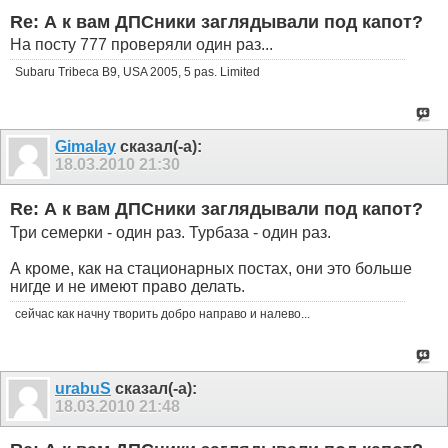
Re: А к вам ДПСники заглядывали под капот?
На посту 777 проверяли один раз...
Subaru Tribeca B9, USA 2005, 5 pas. Limited
Gimalay
сказал(-а):
18.03.2010
21:30
Re: А к вам ДПСники заглядывали под капот?
Три семерки - один раз. Турбаза - один раз.
А кроме, как на стационарных постах, они это больше
нигде и не имеют право делать.
сейчас как начну творить добро направо и налево...
urabuS
сказал(-а):
18.03.2010
21:48