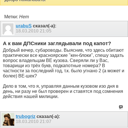
Метки:
Нет
urabuS
сказал(-а):
18.03.2010
21:05
А к вам ДПСники заглядывали под капот?
Добрый вечер, субароводы. Выяснив, что здесь обитают
практически все красноярские "кен-блоки", спешу задать
вопрос владельцам BE кузова. Сверяли ли у Вас,
товарищи из трёх букв, подкапотные номера? В
частности за последний год, т.к. было угнано 2 (а может и
более) BE-шек?
Дело в том, что я, управляя данным кузовом изо дня в
день, ни разу не был проверен и ставятся под сомнения
действия нашей милиции.
trubogriz
сказал(-а):
18.03.2010
21:07