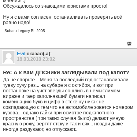
мнении! :)
Обсуждалось со знающими юристами просто!
Ну я с вами согласен, останавливать проверять всё
равно надо!
Subaru Legacy BL 2005
Evil
сказал(-а):
18.03.2010
23:02
Re: А к вам ДПСники заглядывали под капот?
Да не спорьте... Меня за последний год останавливали
туеву хучу раз... на субаре я с октября, и вот при
постановке на учет звезды сошлись в немыслимом
вираже и гаер заполнявший бумаги написал
комбинацию букв и цифр в стске ну никак не
совпадающую с тем что на автомобиле зовется номером
кузова... однако гайки при осмотре подкапотного
пространства ( три таких случая было) делают умную
красную рожу, вертят стску и так и сяк... ноздри даже
иногда раздувают, но отпускают...