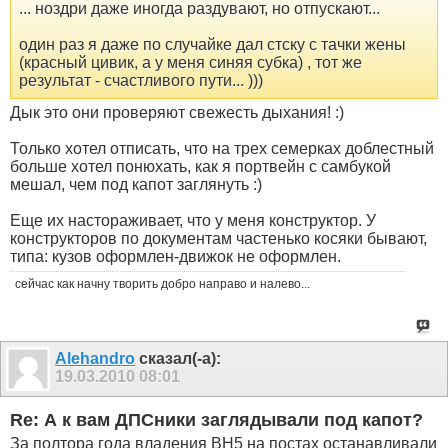
... ноздри даже иногда раздувают, но отпускают...
один раз я даже по случайке дал стску с тачки жены
(красный цивик, а у меня синяя субка) , тот же
результат - счастливого пути... )))
Дык это они проверяют свежесть дыхания! :)
Только хотел отписать, что на трех семерках доблестный
больше хотел понюхать, как я портвейн с самбукой
мешал, чем под капот заглянуть :)
Еще их настораживает, что у меня конструктор. У
конструкторов по документам частенько косяки бывают,
типа: кузов оформлен-движок не оформлен.
сейчас как начну творить добро направо и налево...
Alehandro
сказал(-а):
19.03.2010
08:01
Re: А к вам ДПСники заглядывали под капот?
За полтора года владения BH5 на постах останавливали