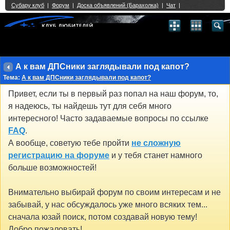
Single Sign On provided by
vBSSO
1
2
3
4
5
6
7
8
9
10
11
12
13
14
15
16
17
18
19
20
21
22
23
24
25
26
27
28
29
30
31
32
33
34
35
36
37
38
39
40
41
42
43
А к вам ДПСники заглядывали под капот?
Тема:
А к вам ДПСники заглядывали под капот?
Привет, если ты в первый раз попал на наш форум, то,
я надеюсь, ты найдешь тут для себя много
интересного! Часто задаваемые вопросы по ссылке
FAQ
.
А вообще, советую тебе пройти
не сложную
регистрацию на форуме
и у тебя станет намного
больше возможностей!
Внимательно выбирай форум по своим интересам и не
забывай, у нас обсуждалось уже много всяких тем...
сначала юзай поиск, потом создавай новую тему!
Добро пожаловать!