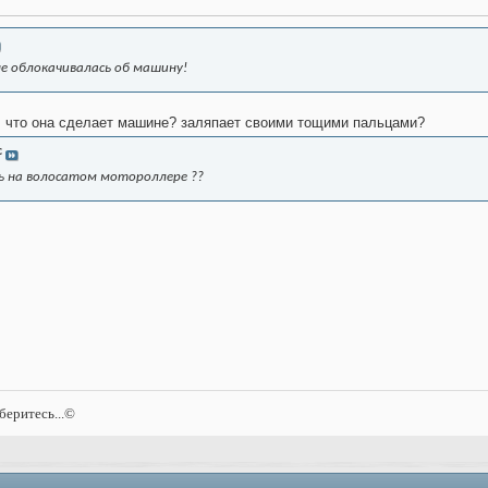
не облокачивалась об машину!
т! что она сделает машине? заляпает своими тощими пальцами?
с
ть на волосатом мотороллере ??
оберитесь
...©