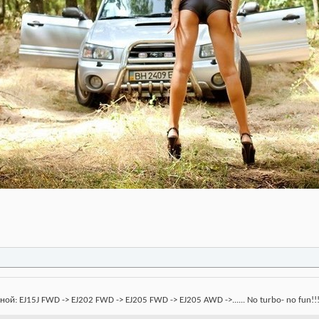
: EJ15J FWD -> EJ202 FWD -> EJ205 FWD -> EJ205 AWD ->...... No turbo- no fun!!