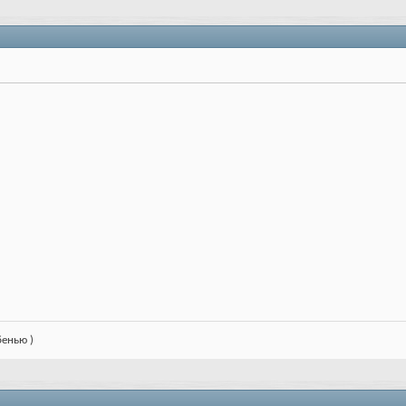
бенью )