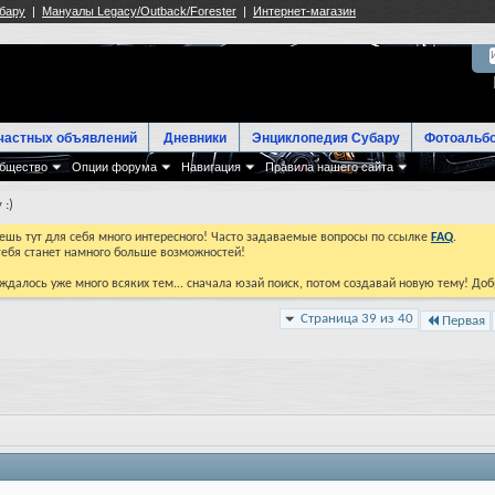
частных объявлений
Дневники
Энциклопедия Субару
Фотоальб
бщество
Опции форума
Навигация
Правила нашего сайта
 :)
йдешь тут для себя много интересного! Часто задаваемые вопросы по ссылке
FAQ
.
тебя станет намного больше возможностей!
ждалось уже много всяких тем... сначала юзай поиск, потом создавай новую тему! До
Страница 39 из 40
Первая