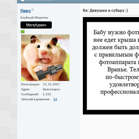
Re: Девушки и субару :)
Figaro
Клубный Абориген
Регистрация
21.10.2007
Адрес
Красноярск
Сообщений
5,332
Записей в дневнике
43