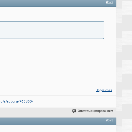
#572
Поделиться
.ru/r/subaru/763850/
Ответить с цитированием
#573