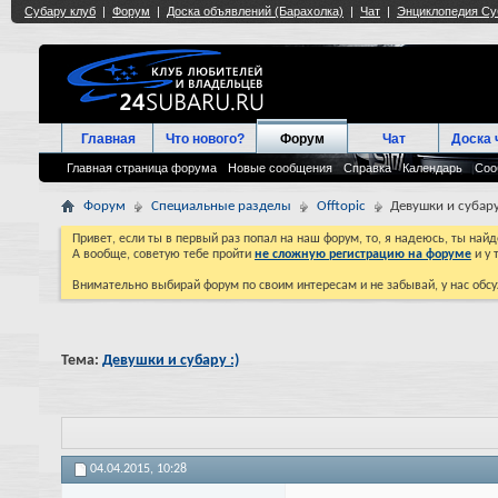
Главная
Что нового?
Форум
Чат
Доска 
Главная страница форума
Новые сообщения
Справка
Календарь
Соо
Форум
Специальные разделы
Offtopic
Девушки и субару
Привет, если ты в первый раз попал на наш форум, то, я надеюсь, ты на
А вообще, советую тебе пройти
не сложную регистрацию на форуме
и у 
Внимательно выбирай форум по своим интересам и не забывай, у нас обсу
Тема:
Девушки и субару :)
04.04.2015,
10:28