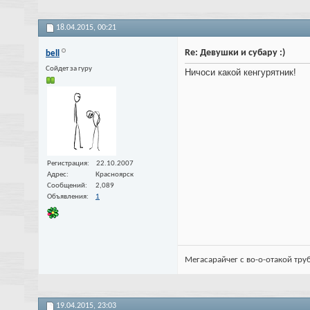
18.04.2015,
00:21
Re: Девушки и субару :)
bell
Сойдет за гуру
Ничоси какой кенгурятник!
Регистрация
22.10.2007
Адрес
Красноярск
Сообщений
2,089
Объявления
1
Мегасарайчег с во-о-отакой тру
19.04.2015,
23:03