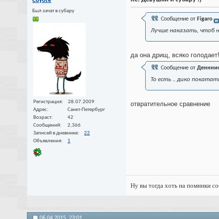
Coyote
Был зачат в субару
Сообщение от
Figaro
Лучше наказать, чтоб 
да она дрищ, всяко голодае
Сообщение от
Деннни
То есть .. дико поката
Регистрация
28.07.2009
отвратительное сравнение
Адрес
Санкт-Петербург
Возраст
42
Сообщений
2,366
Записей в дневнике
22
Объявления
1
Ну вы тогда хоть на поминки с
06.04.2015,
23:01