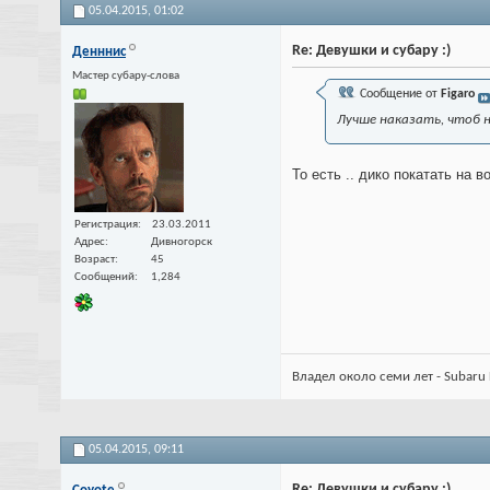
05.04.2015,
01:02
Re: Девушки и субару :)
Денннис
Мастер субару-слова
Сообщение от
Figaro
Лучше наказать, чтоб 
То есть .. дико покатать на 
Регистрация
23.03.2011
Адрес
Дивногорск
Возраст
45
Сообщений
1,284
Владел около семи лет - Subaru 
05.04.2015,
09:11
Re: Девушки и субару :)