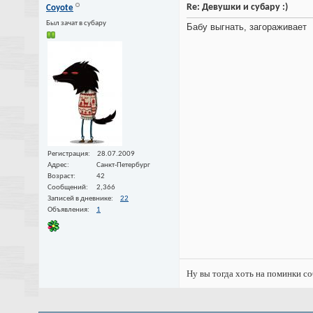
Re: Девушки и субару :)
Coyote
Был зачат в субару
Бабу выгнать, загораживает
Регистрация
28.07.2009
Адрес
Санкт-Петербург
Возраст
42
Сообщений
2,366
Записей в дневнике
22
Объявления
1
Ну вы тогда хоть на поминки с