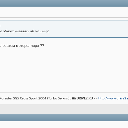
не облокачивалась об машину!
волосатом мотороллере ??
Forester SG5 Cross Sport 2004 (Turbo 5мкпп) ,
на DRIVE2.RU
- >
http://www.drive2