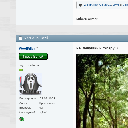
WoofKiller
,
Alex2005
,
Lewd
и
1 д
Subaru owner
17.04.2015,
10:36
Re: Девушки и субару :)
WoofKiller
Еще и Кен Блок
Регистрация
29.03.2008
Адрес
Красноярск
Возраст
43
Сообщений
5,876