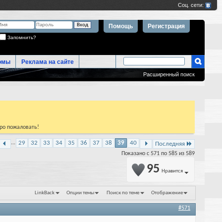
Помощь
Регистрация
Запомнить?
омы
Реклама на сайте
Расширенный поиск
бро пожаловать!
...
29
32
33
34
35
36
37
38
39
40
Последняя
Показано с 571 по 585 из 589
95
Нравится
LinkBack
Опции темы
Поиск по теме
Отображение
#571