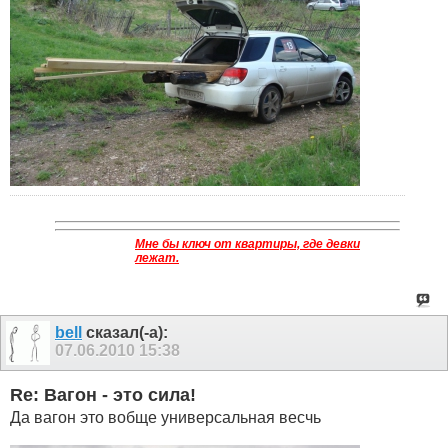
Мне бы ключ от квартиры, где девки
лежат.
bell
сказал(-а):
07.06.2010
15:38
Re: Вагон - это сила!
Да вагон это вобще универсальная весчь