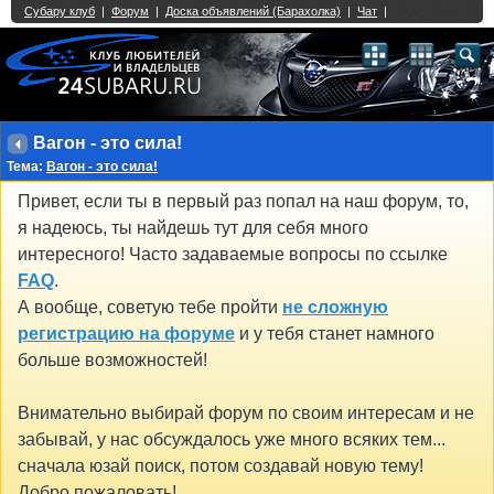
Single Sign On provided by
vBSSO
1
2
3
4
5
6
7
8
9
10
11
12
13
14
15
16
17
18
19
20
21
22
23
24
25
26
27
28
29
30
31
32
33
34
35
36
37
38
39
40
41
42
43
Вагон - это сила!
Тема:
Вагон - это сила!
Привет, если ты в первый раз попал на наш форум, то,
я надеюсь, ты найдешь тут для себя много
интересного! Часто задаваемые вопросы по ссылке
FAQ
.
А вообще, советую тебе пройти
не сложную
регистрацию на форуме
и у тебя станет намного
больше возможностей!
Внимательно выбирай форум по своим интересам и не
забывай, у нас обсуждалось уже много всяких тем...
сначала юзай поиск, потом создавай новую тему!
Добро пожаловать!