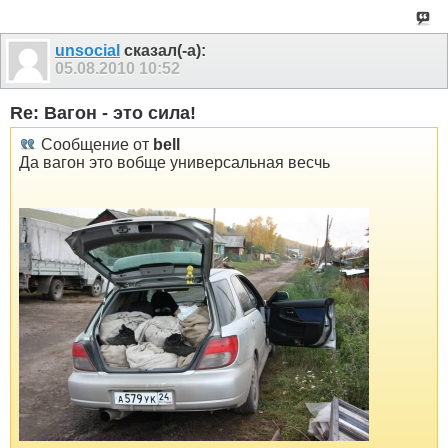
unsocial
сказал(-а):
05.08.2010
10:52
Re: Вагон - это сила!
Сообщение от
bell
Да вагон это вобще универсальная весчь