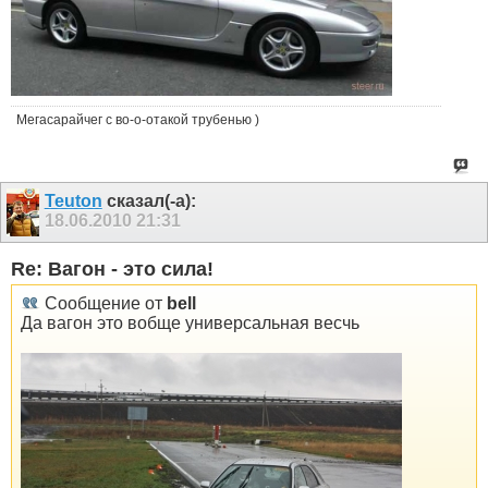
Мегасарайчег с во-о-отакой трубенью )
Teuton
сказал(-а):
18.06.2010
21:31
Re: Вагон - это сила!
Сообщение от
bell
Да вагон это вобще универсальная весчь