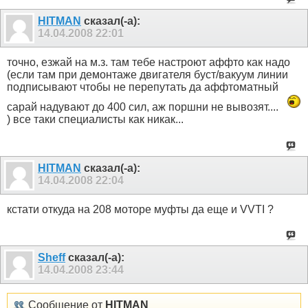
HITMAN
сказал(-а):
14.04.2008
22:01
точно, езжай на м.з. там тебе настроют аффто как надо
(если там при демонтаже двигателя буст/вакуум линии
подписывают чтобы не перепутать да аффтоматный
сарай надувают до 400 сил, аж поршни не вывозят....
) все таки специалисты как никак...
HITMAN
сказал(-а):
14.04.2008
22:04
кстати откуда на 208 моторе муфты да еще и VVTI ?
Sheff
сказал(-а):
14.04.2008
23:44
Сообщение от
HITMAN