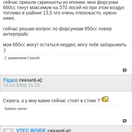
сейчас пришли скриншоты из японии, мои форсунки
660сс тянут максимум на 370 лосей но при этом воздух
топливо в районе 13,5 что очень плоховасто, нужно
ниже.
сейчас решаю вопрос по форсункам 850сс повер
интерпрайс
мои 660сс могут остаться неудел, могу тебе забарыжить
:)
С уважением Сергей.
Figaro
сказал(-а):
14.04.2008
15:25
Серега, а у мну какие сейчас стоят в стоке ?
Subaru owner
VTEC INSIDE
сказал(-а):