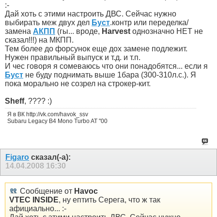
:-
Дай хоть с этими настроить ДВС. Сейчас нужно
выбирать меж двух дел
Буст
.контр или переделка/
замена
АКПП
(гы... вроде,
Harvest
однозначно НЕТ не
сказал!!!) на МКПП.
Тем более до форсунок еще дох замене подлежит.
Нужен правильный выпуск и т.д. и т.п.
И чес говоря я сомеваюсь что они понадобятся... если я
Буст
не буду поднимать выше 1бара (300-310л.с.). Я
пока морально не созрел на строкер-кит.
Sheff
, ???? :)
Я в ВК http://vk.com/havok_ssv
Subaru Legacy B4 Mono Turbo AT "00
Figaro
сказал(-а):
14.04.2008
16:30
Сообщение от
Havoc
VTEC INSIDE
, ну ептить Серега, что ж так
афициально... :-