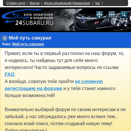
Single Sign On provided by
vBSSO
1
2
3
4
5
6
7
8
9
10
11
12
13
14
15
16
17
18
19
20
21
22
23
24
25
26
27
28
29
30
31
32
33
34
35
36
37
38
39
40
41
42
43
Мой путь самурая
Тема:
Мой путь самурая
Привет, если ты в первый раз попал на наш форум, то,
я надеюсь, ты найдешь тут для себя много
интересного! Часто задаваемые вопросы по ссылке
FAQ
.
А вообще, советую тебе пройти
не сложную
регистрацию на форуме
и у тебя станет намного
больше возможностей!
Внимательно выбирай форум по своим интересам и не
забывай, у нас обсуждалось уже много всяких тем...
сначала юзай поиск, потом создавай новую тему!
Добро пожаловать!