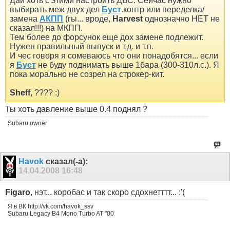
Дай хоть с этими настроить ДВС. Сейчас нужно
выбирать меж двух дел
Буст
.контр или переделка/
замена
АКПП
(гы... вроде,
Harvest
однозначно НЕТ не
сказал!!!) на МКПП.
Тем более до форсунок еще дох замене подлежит.
Нужен правильный выпуск и т.д. и т.п.
И чес говоря я сомеваюсь что они понадобятся... если
я
Буст
не буду поднимать выше 1бара (300-310л.с.). Я
пока морально не созрел на строкер-кит.
Sheff
, ???? :)
Ты хоть давление выше 0.4 поднял ?
Subaru owner
Havok
сказал(-а):
14.04.2008
16:48
Figaro
, нэт... коробас и так скоро сдохнетттт... :'(
Я в ВК http://vk.com/havok_ssv
Subaru Legacy B4 Mono Turbo AT "00