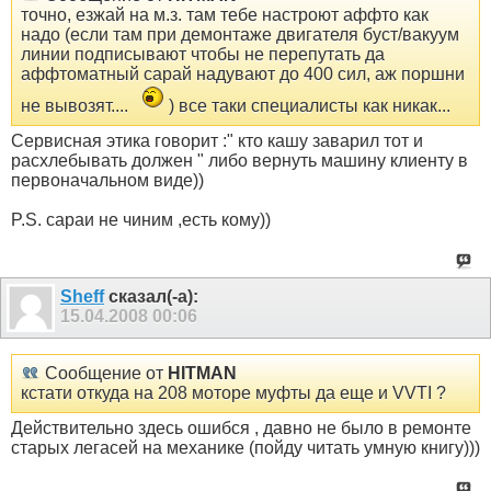
точно, езжай на м.з. там тебе настроют аффто как
надо (если там при демонтаже двигателя буст/вакуум
линии подписывают чтобы не перепутать да
аффтоматный сарай надувают до 400 сил, аж поршни
не вывозят....
) все таки специалисты как никак...
Сервисная этика говорит :" кто кашу заварил тот и
расхлебывать должен " либо вернуть машину клиенту в
первоначальном виде))
P.S. сараи не чиним ,есть кому))
Sheff
сказал(-а):
15.04.2008
00:06
Сообщение от
HITMAN
кстати откуда на 208 моторе муфты да еще и VVTI ?
Действительно здесь ошибся , давно не было в ремонте
старых легасей на механике (пойду читать умную книгу)))