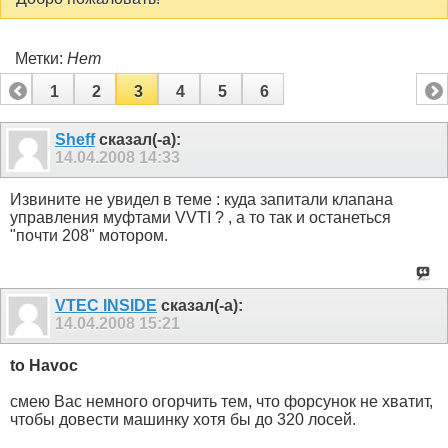
Метки:
Нет
1
2
3
4
5
6
Sheff
сказал(-а):
14.04.2008
14:33
Извините не увидел в теме : куда запитали клапана
управления муфтами VVTI ? , а то так и останеться
"почти 208" мотором.
VTEC INSIDE
сказал(-а):
14.04.2008
15:21
to Havoc
смею Вас немного огорчить тем, что форсунок не хватит,
чтобы довести машинку хотя бы до 320 лосей.