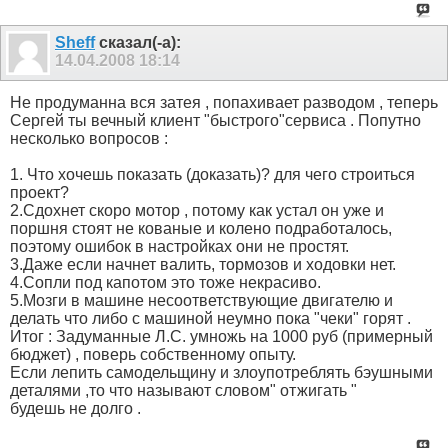
Sheff
сказал(-а):
14.04.2008
18:14
Не продуманна вся затея , попахивает разводом , теперь
Сергей ты вечный клиент "быстрого"сервиса . Попутно
несколько вопросов :
1. Что хочешь показать (доказать)? для чего строиться
проект?
2.Сдохнет скоро мотор , потому как устал он уже и
поршня стоят не кованые и колено подработалось,
поэтому ошибок в настройках они не простят.
3.Даже если начнет валить, тормозов и ходовки нет.
4.Сопли под капотом это тоже некрасиво.
5.Мозги в машине несоответствующие двигателю и
делать что либо с машиной неумно пока "чеки" горят .
Итог : Задуманные Л.С. умножь на 1000 руб (примерный
бюджет) , поверь собственному опыту.
Если лепить самодельщину и злоупотреблять бэушными
деталями ,то что называют словом" отжигать "
будешь не долго .