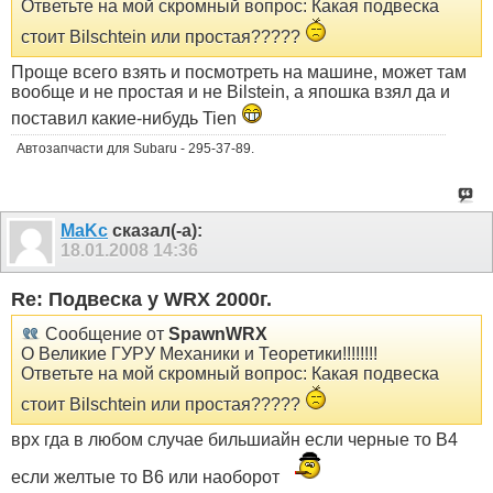
Ответьте на мой скромный вопрос: Какая подвеска
стоит Bilschtein или простая?????
Проще всего взять и посмотреть на машине, может там
вообще и не простая и не Bilstein, а япошка взял да и
поставил какие-нибудь Tien
Автозапчасти для Subaru - 295-37-89.
MaKc
сказал(-а):
18.01.2008
14:36
Re: Подвеска у WRX 2000г.
Сообщение от
SpawnWRX
О Великие ГУРУ Механики и Теоретики!!!!!!!!
Ответьте на мой скромный вопрос: Какая подвеска
стоит Bilschtein или простая?????
врх гда в любом случае бильшиайн если черные то В4
если желтые то В6 или наоборот