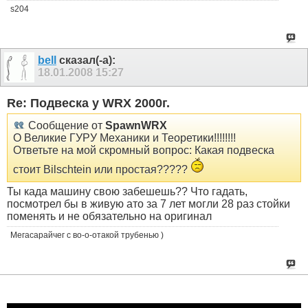
s204
bell
сказал(-а):
18.01.2008
15:27
Re: Подвеска у WRX 2000г.
Сообщение от
SpawnWRX
О Великие ГУРУ Механики и Теоретики!!!!!!!!
Ответьте на мой скромный вопрос: Какая подвеска
стоит Bilschtein или простая?????
Ты када машину свою забешешь?? Что гадать,
посмотрел бы в живую ато за 7 лет могли 28 раз стойки
поменять и не обязательно на оригинал
Мегасарайчег с во-о-отакой трубенью )