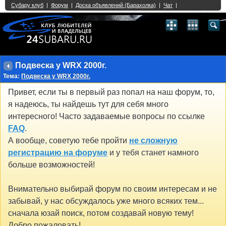
Single Sign On provided by
vBSSO
1
2
3
4
5
6
7
8
9
10
11
12
13
14
15
16
17
18
19
20
21
22
23
24
25
26
27
28
29
30
31
32
33
34
35
36
37
38
39
40
41
42
43
Подвеска у WRX 2000г.
Тема:
Подвеска у WRX 2000г.
Привет, если ты в первый раз попал на наш форум, то,
я надеюсь, ты найдешь тут для себя много
интересного! Часто задаваемые вопросы по ссылке
FAQ
.
А вообще, советую тебе пройти
не сложную
регистрацию на форуме
и у тебя станет намного
больше возможностей!
Внимательно выбирай форум по своим интересам и не
забывай, у нас обсуждалось уже много всяких тем...
сначала юзай поиск, потом создавай новую тему!
Добро пожаловать!