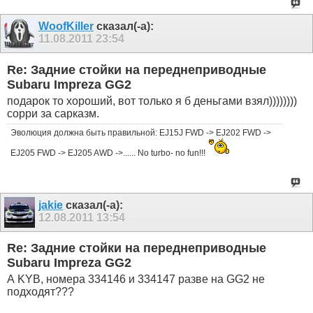
WoofKiller
сказал(-а):
11.08.2011
23:54
Re: Задние стойки на переднеприводные
Subaru Impreza GG2
подарок то хороший, вот только я б деньгами взял))))))))
сорри за сарказм.
Эволюция должна быть правильной: EJ15J FWD -> EJ202 FWD ->
EJ205 FWD -> EJ205 AWD ->...... No turbo- no fun!!!
jakie
сказал(-а):
12.08.2011
13:54
Re: Задние стойки на переднеприводные
Subaru Impreza GG2
А KYB, номера 334146 и 334147 разве на GG2 не
подходят???