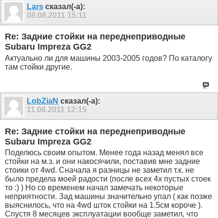
Lars
сказал(-а):
08.08.2011
15:11
Re: Задние стойки на переднеприводные
Subaru Impreza GG2
Актуально ли для машины 2003-2005 годов? По каталогу
там стойки другие.
LobZiaN
сказал(-а):
11.08.2011
12:15
Re: Задние стойки на переднеприводные
Subaru Impreza GG2
Поделюсь своим опытом. Менее года назад менял все
стойки на м.з. и они накосячили, поставив мне задние
стоики от 4wd. Сначала я разницы не заметил т.к. не
было предела моей радости (после всех 4х пустых стоек
то :) ) Но со временем начал замечать некоторые
неприятности. Зад машины значительно упал ( как позже
выяснилось, что на 4wd шток стойки на 1.5см короче ).
Спустя 8 месяцев эксплуатации вообще заметил, что