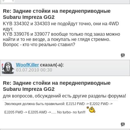
Re: Задние стойки на переднеприводные
Subaru Impreza GG2
KYB 334302 и 334303 не подойдут точно, они на 4WD
идут.
KYB 339076 и 339077 вообще только под заказ можно
найти и то не везде, а покупать не глядя стремно.
Вопрос - кто что реально ставил?
WoofKiller
сказал(-а):
03.07.2010
00:30
Re: Задние стойки на переднеприводные
Subaru Impreza GG2
для вопросов, обсуждений есть другие разделы форума!
Эволюция должна быть правильной: EJ15J FWD -> EJ202 FWD ->
EJ205 FWD -> EJ205 AWD ->...... No turbo- no fun!!!