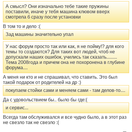
А смысл? Они изначально тебе такие пружины
поставили, иначе у тебя машина клювом вверх
смотрела б сразу после установки
В том то и дело :(
Зад машины значительно упал
У нас форум просто так или как, я не пойму!? для кого
темы то создаются? Для таких вот людей, чтоб не
допускали наших ошибок, учились так сказать.........
Тема 2008года и причем она не похоронена в глубине
форума....
А меня ни кто и не спрашивал, что ставить. Это был
такой подарок от родителей на др :)
покупаем стойки сами и меняем сами - там делов-то....
Да с удовольствием бы.. было бы где:(
и сервис...
Всегда там обслуживался и все чудно было, а в этот раз
не свезло так не свезло :(