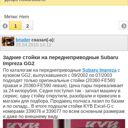
Метки:
Нет
1
2
bruder
сказал(-а):
25.04.2010
14:12
Задние стойки на переднеприводные Subaru
Impreza GG2
По каталогам на переднеприводные
Subaru Impreza
с
кузовом GG2, выпускавшиеся с 09/2002 по 07/2003
подходят только оригинальные стойки (20360-FE580
правая и 20360-FE590 левая). Цена пары переваливает
за 24 килорубля. Седня поступил так - загнал машину в
сервис, одну стойку открутили, разобрали и привезли в
магазин для подбора. Продавец полчаса лазил по базам
и по складу... В итоге подошли стойки KYB Excel-G с
номерами 339076 и 339077 по всем основным размерам
и даже по внешнему виду.