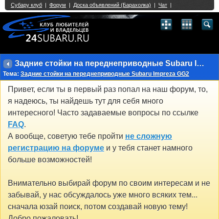
Single Sign On provided by
vBSSO
1
2
3
4
5
6
7
8
9
10
11
12
13
14
15
16
17
18
19
20
21
22
23
24
25
26
27
28
29
30
31
32
33
34
35
36
37
38
39
40
41
42
43
Задние стойки на переднеприводные Subaru Impreza GG2
Тема:
Задние стойки на переднеприводные Subaru Impreza GG2
Привет, если ты в первый раз попал на наш форум, то,
я надеюсь, ты найдешь тут для себя много
интересного! Часто задаваемые вопросы по ссылке
FAQ
.
А вообще, советую тебе пройти
не сложную
регистрацию на форуме
и у тебя станет намного
больше возможностей!
Внимательно выбирай форум по своим интересам и не
забывай, у нас обсуждалось уже много всяких тем...
сначала юзай поиск, потом создавай новую тему!
Добро пожаловать!