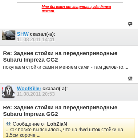
Мне бы ключ от квартиры, где девки
лежат.
SHW
сказал(-а):
11.08.2011
14:41
Re: Задние стойки на переднеприводные
Subaru Impreza GG2
покупаем стойки сами и меняем сами - там делов-то....
WoofKiller
сказал(-а):
11.08.2011
20:53
Re: Задние стойки на переднеприводные
Subaru Impreza GG2
Сообщение от
LobZiaN
...как позже выяснилось, что на 4wd шток стойки на
1.5см короче ...