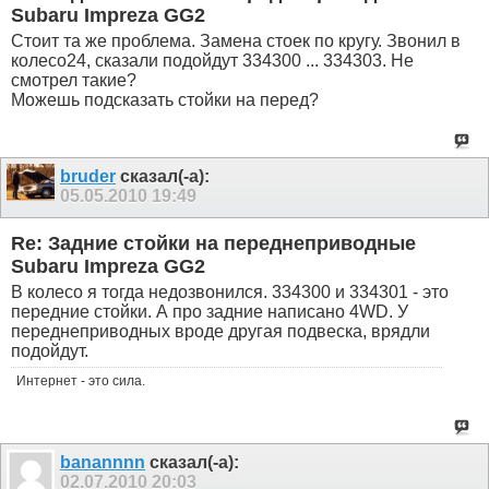
Subaru Impreza GG2
Стоит та же проблема. Замена стоек по кругу. Звонил в
колесо24, сказали подойдут 334300 ... 334303. Не
смотрел такие?
Можешь подсказать стойки на перед?
bruder
сказал(-а):
05.05.2010
19:49
Re: Задние стойки на переднеприводные
Subaru Impreza GG2
В колесо я тогда недозвонился. 334300 и 334301 - это
передние стойки. А про задние написано 4WD. У
переднеприводных вроде другая подвеска, врядли
подойдут.
Интернет - это сила.
banannnn
сказал(-а):
02.07.2010
20:03