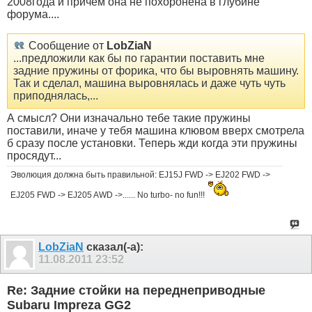
2008года и причем она не похоронена в глубине
форума....
Сообщение от
LobZiaN
...предложили как бы по гарантии поставить мне
задние пружины от форика, что бы выровнять машину.
Так и сделал, машина выровнялась и даже чуть чуть
приподнялась,...
А смысл? Они изначально тебе такие пружины
поставили, иначе у тебя машина клювом вверх смотрела
б сразу после установки. Теперь жди когда эти пружины
просядут...
Эволюция должна быть правильной: EJ15J FWD -> EJ202 FWD ->
EJ205 FWD -> EJ205 AWD ->...... No turbo- no fun!!!
LobZiaN
сказал(-а):
11.08.2011
23:52
Re: Задние стойки на переднеприводные
Subaru Impreza GG2