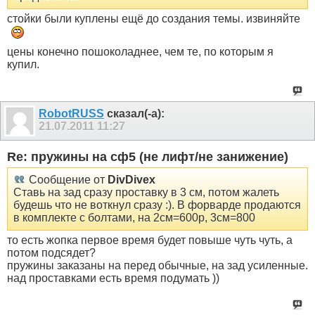
стойки были куплены ещё до создания темы. извиняйте
цены конечно пошоколаднее, чем те, по которым я
купил.
RobotRUSS
сказал(-а):
21.07.2011
11:27
Re: пружины на сф5 (не лифт/не занижение)
Сообщение от
DivDivex
Ставь на зад сразу проставку в 3 см, потом жалеть
будешь что не воткнул сразу :). В форварде продаются
в комплекте с болтами, на 2см=600р, 3см=800
то есть жопка первое время будет повыше чуть чуть, а
потом подсядет?
пружины заказаны на перед обычные, на зад усиленные.
над проставками есть время подумать ))