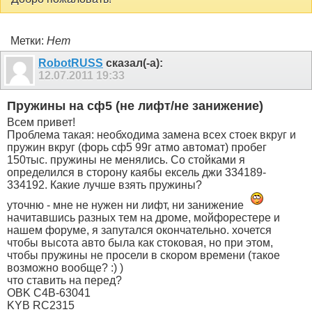
Метки:
Нет
RobotRUSS
сказал(-а):
12.07.2011
19:33
Пружины на сф5 (не лифт/не занижение)
Всем привет!
Проблема такая: необходима замена всех стоек вкруг и
пружин вкруг (форь сф5 99г атмо автомат) пробег
150тыс. пружины не менялись. Со стойками я
определился в сторону каябы ексель джи 334189-
334192. Какие лучше взять пружины?
уточню - мне не нужен ни лифт, ни занижение
начитавшись разных тем на дроме, мойфорестере и
нашем форуме, я запутался окончательно. хочется
чтобы высота авто была как стоковая, но при этом,
чтобы пружины не просели в скором времени (такое
возможно вообще? :) )
что ставить на перед?
OBK C4B-63041
KYB RC2315