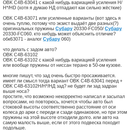
OBK C4B-63041 с какой нибудь вариацией усиления Н/
Н*/НD (хотя я думаю НД отпадают как сильно жёсткие)
OBK C4B-63071 или усиленные варианты (вот здесь я
очень туплю, потому что экзист выдаёт две разных(?)
оригинальных пружины
Субару
20330-FC050/
Субару
20330-FC060. кто нибудь может объяснить отличие?
обк63071 - аналог
Субару
060)
что делать с задом авто?
OBK C4B-63102
OBK C4B-63102 с какой нибудь вариацией усиления
или вообще пружины от ниссан терано в 50-ом кузове.
многие пишут, что зад очень быстро просаживается.
имеет ли смысл тогда вариант OBK C4B-63041 перед +
OBK C4B-63102Н/Н*/НД зад? не будет ли зад задран
выше носа?
простите, что возможно некорректно написал и засыпал
вопросами, но повторюсь, хочется чтобы авто был
стоковой высоты соответственно расстояние от оси
колеса до арки с переди и сзади одинаковое, но при этом
пружины на этой высоте отходили долго. или авто на
самую малость выше, если от этого подвеска походит
подольше.