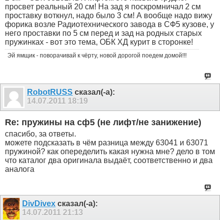
просвет реальный 20 см! На зад я поскромничал 2 см
проставку воткнул, надо было 3 см! А вообще надо вижу
форика возле Радиотехнического завода в СФ5 кузове, у
него проставки по 5 см перед и зад на родных старых
пружинках - вот это тема, ОБК ХД курит в сторонке!
Эй ямщик - поворачивай к чёрту, новой дорогой поедем домой!!!
RobotRUSS
сказал(-а):
14.07.2011
18:19
Re: пружины на сф5 (не лифт/не занижение)
спасибо, за ответы.
можете подсказать в чём разница между 63041 и 63071
пружиной? как опеределить какая нужна мне? дело в том
что каталог два оригинала выдаёт, соответственно и два
аналога
DivDivex
сказал(-а):
14.07.2011
21:13