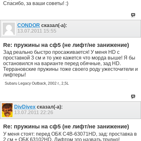
Спасибо, за ваши советы! :)
CONDOR
сказал(-а):
13.07.2011
15:55
Re: пружины на сф5 (не лифт/не занижение)
Зад реально быстро просаживается! У меня HD с
проставкой 3 см и то уже кажется что морда выше! Я бы
остановился на варианте перед обячные, зад HD.
Террановские пружины тоже своего роду ужесточители и
лифтеры!
Subaru Legacy Outback, 2002 г., 2,5L
DivDivex
сказал(-а):
13.07.2011
22:26
Re: пружины на сф5 (не лифт/не занижение)
У меня стоят: перед ОБК C4B-63071HD, зад: проставка в
2 см + ОБК 63102HD. Лифтом это назвать трудно!