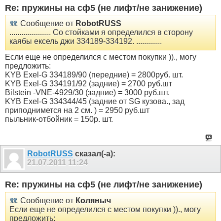
Re: пружины на сф5 (не лифт/не занижение)
Сообщение от
RobotRUSS
..................... Со стойками я определился в сторону
каябы ексель джи 334189-334192. .............
Если еще не определился с местом покупки ))., могу
предложить:
KYB Exel-G 334189/90 (передние) = 2800руб. шт.
KYB Exel-G 334191/92 (задние) = 2700 руб.шт
Bilstein -VNE-4929/30 (задние) = 3000 руб.шт.
KYB Exel-G 334344/45 (задние от SG кузова., зад
приподнимется на 2 см. ) = 2950 руб.шт
пыльник-отбойник = 150р. шт.
RobotRUSS
сказал(-а):
21.07.2011
11:24
Re: пружины на сф5 (не лифт/не занижение)
Сообщение от
Коляныч
Если еще не определился с местом покупки ))., могу
предложить: