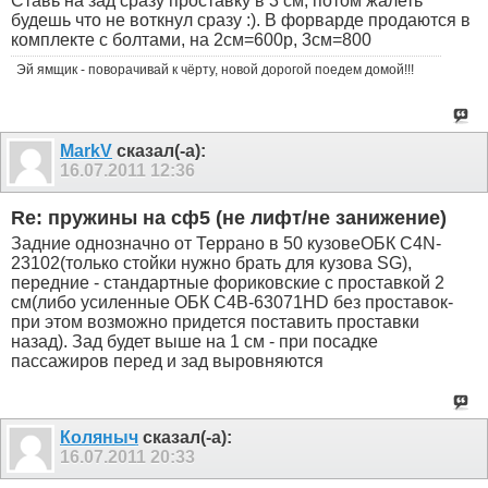
Ставь на зад сразу проставку в 3 см, потом жалеть
будешь что не воткнул сразу :). В форварде продаются в
комплекте с болтами, на 2см=600р, 3см=800
Эй ямщик - поворачивай к чёрту, новой дорогой поедем домой!!!
MarkV
сказал(-а):
16.07.2011
12:36
Re: пружины на сф5 (не лифт/не занижение)
Задние однозначно от Террано в 50 кузовеОБК C4N-
23102(только стойки нужно брать для кузова SG),
передние - стандартные фориковские с проставкой 2
см(либо усиленные ОБК C4B-63071HD без проставок-
при этом возможно придется поставить проставки
назад). Зад будет выше на 1 см - при посадке
пассажиров перед и зад выровняются
Коляныч
сказал(-а):
16.07.2011
20:33