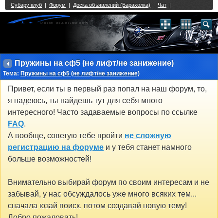
Single Sign On provided by
vBSSO
1
2
3
4
5
6
7
8
9
10
11
12
13
14
15
16
17
18
19
20
21
22
23
24
25
26
27
28
29
30
31
32
33
34
35
36
37
38
39
40
41
42
43
Пружины на сф5 (не лифт/не занижение)
Тема:
Пружины на сф5 (не лифт/не занижение)
Привет, если ты в первый раз попал на наш форум, то,
я надеюсь, ты найдешь тут для себя много
интересного! Часто задаваемые вопросы по ссылке
FAQ
.
А вообще, советую тебе пройти
не сложную
регистрацию на форуме
и у тебя станет намного
больше возможностей!
Внимательно выбирай форум по своим интересам и не
забывай, у нас обсуждалось уже много всяких тем...
сначала юзай поиск, потом создавай новую тему!
Добро пожаловать!