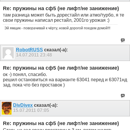
Re: пружины на сф5 (не лифт/не занижение)
там разница может быть дорестайл или атмо/турбо, я те
свои пружины написал рестайл, 2001го урожая :)
Эй ямщик - поворачивай к чёрту, новой дорогой поедем домой!!!
RobotRUSS
сказал(-а):
14.07.2011
23:48
Re: пружины на сф5 (не лифт/не занижение)
ок -) понял, спасибо.
решил остановиться на варианте 63041 перед и 63071нд
зад. пока что без проставок )
DivDivex
сказал(-а):
15.07.2011
07:05
Re: пружины на сф5 (не лифт/не занижение)