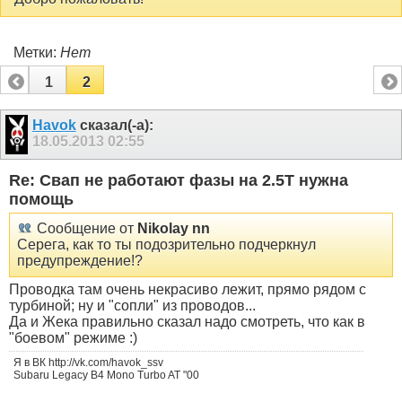
Метки:
Нет
1
2
Havok
сказал(-а):
18.05.2013
02:55
Re: Свап не работают фазы на 2.5Т нужна
помощь
Сообщение от
Nikolay nn
Серега, как то ты подозрительно подчеркнул
предупреждение!?
Проводка там очень некрасиво лежит, прямо рядом с
турбиной; ну и "сопли" из проводов...
Да и Жека правильно сказал надо смотреть, что как в
"боевом" режиме :)
Я в ВК http://vk.com/havok_ssv
Subaru Legacy B4 Mono Turbo AT "00