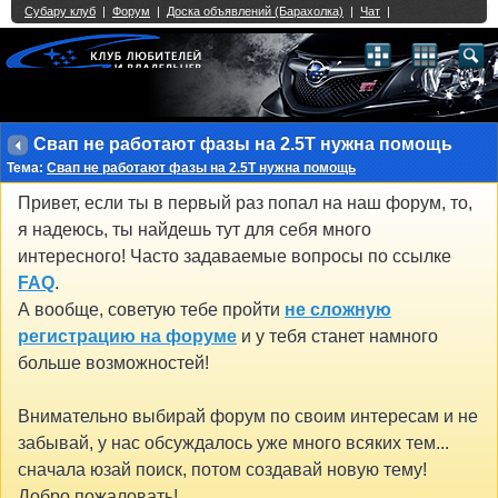
Single Sign On provided by
vBSSO
1
2
3
4
5
6
7
8
9
10
11
12
13
14
15
16
17
18
19
20
21
22
23
24
25
26
27
28
29
30
31
32
33
34
35
36
37
38
39
40
41
42
43
Свап не работают фазы на 2.5Т нужна помощь
Тема:
Свап не работают фазы на 2.5Т нужна помощь
Привет, если ты в первый раз попал на наш форум, то,
я надеюсь, ты найдешь тут для себя много
интересного! Часто задаваемые вопросы по ссылке
FAQ
.
А вообще, советую тебе пройти
не сложную
регистрацию на форуме
и у тебя станет намного
больше возможностей!
Внимательно выбирай форум по своим интересам и не
забывай, у нас обсуждалось уже много всяких тем...
сначала юзай поиск, потом создавай новую тему!
Добро пожаловать!