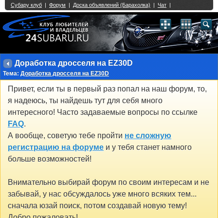
Single Sign On provided by
vBSSO
1
2
3
4
5
6
7
8
9
10
11
12
13
14
15
16
17
18
19
20
21
22
23
24
25
26
27
28
29
30
31
32
33
34
35
36
37
38
39
40
41
42
43
Доработка дросселя на EZ30D
Тема:
Доработка дросселя на EZ30D
Привет, если ты в первый раз попал на наш форум, то,
я надеюсь, ты найдешь тут для себя много
интересного! Часто задаваемые вопросы по ссылке
FAQ
.
А вообще, советую тебе пройти
не сложную
регистрацию на форуме
и у тебя станет намного
больше возможностей!
Внимательно выбирай форум по своим интересам и не
забывай, у нас обсуждалось уже много всяких тем...
сначала юзай поиск, потом создавай новую тему!
Добро пожаловать!