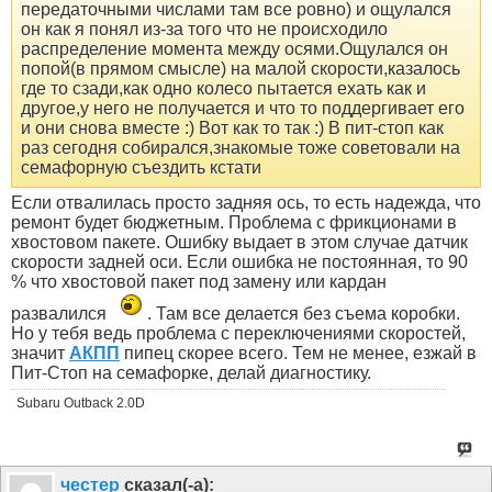
передаточными числами там все ровно) и ощулался
он как я понял из-за того что не происходило
распределение момента между осями.Ощулался он
попой(в прямом смысле) на малой скорости,казалось
где то сзади,как одно колесо пытается ехать как и
другое,у него не получается и что то поддергивает его
и они снова вместе :) Вот как то так :) В пит-стоп как
раз сегодня собирался,знакомые тоже советовали на
семафорную съездить кстати
Если отвалилась просто задняя ось, то есть надежда, что
ремонт будет бюджетным. Проблема с фрикционами в
хвостовом пакете. Ошибку выдает в этом случае датчик
скорости задней оси. Если ошибка не постоянная, то 90
% что хвостовой пакет под замену или кардан
развалился
. Там все делается без съема коробки.
Но у тебя ведь проблема с переключениями скоростей,
значит
АКПП
пипец скорее всего. Тем не менее, езжай в
Пит-Стоп на семафорке, делай диагностику.
Subaru Outback 2.0D
честер
сказал(-а):