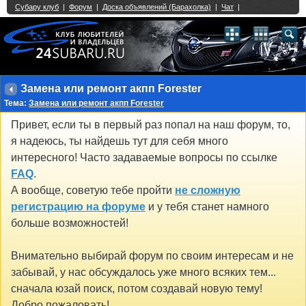
Single Sign On provided by
vBSSO
1
2
3
4
5
6
7
8
9
10
11
12
13
14
15
16
17
18
19
20
21
22
23
24
25
26
27
28
29
30
31
32
33
34
35
36
37
38
39
40
41
42
43
Замена или ремонт акпп Forester
Тема:
Замена или ремонт акпп Forester
Привет, если ты в первый раз попал на наш форум, то,
я надеюсь, ты найдешь тут для себя много
интересного! Часто задаваемые вопросы по ссылке
FAQ
.
А вообще, советую тебе пройти
не сложную
регистрацию на форуме
и у тебя станет намного
больше возможностей!
Внимательно выбирай форум по своим интересам и не
забывай, у нас обсуждалось уже много всяких тем...
сначала юзай поиск, потом создавай новую тему!
Добро пожаловать!