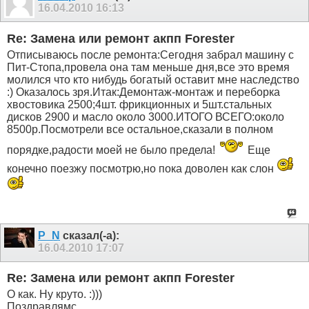
16.04.2010
16:13
Re: Замена или ремонт акпп Forester
Отписываюсь после ремонта:Сегодня забрал машину с
Пит-Стопа,провела она там меньше дня,все это время
молился что кто нибудь богатый оставит мне наследство
:) Оказалось зря.Итак:Демонтаж-монтаж и переборка
хвостовика 2500;4шт. фрикционных и 5шт.стальных
дисков 2900 и масло около 3000.ИТОГО ВСЕГО:около
8500р.Посмотрели все остальное,сказали в полном
порядке,радости моей не было предела!
Еще
конечно поезжу посмотрю,но пока доволен как слон
P_N
сказал(-а):
16.04.2010
17:07
Re: Замена или ремонт акпп Forester
О как. Ну круто. :)))
Поздравлямс.