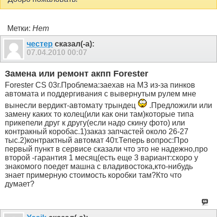
Метки:
Нет
честер
сказал(-а):
07.04.2010
00:07
Замена или ремонт акпп Forester
Forester CS 03г.Проблема:заехав на МЗ из-за пинков
автомата и поддергивания с вывернутым рулем мне
вынесли вердикт-автомату трындец
.Предложили или
замену каких то колец(или как они там)которые типа
прикепели друг к другу(если надо скину фото) или
контракный коробас.1)заказ запчастей около 26-27
тыс.2)контрактный автомат 40т.Теперь вопрос:Про
первый пункт в сервисе сказали что это не надежно,про
второй -гарантия 1 месяц(есть еще 3 вариант:скоро у
знакомого поедет машна с владивостока,кто-нибудь
знает примерную стоимость коробки там?Кто что
думает?