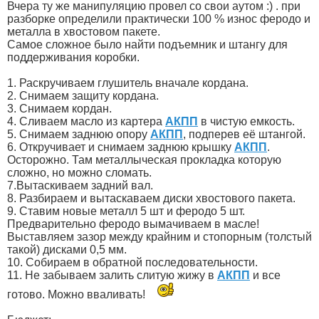
Вчера ту же манипуляцию провел со свои аутом :) . при
разборке определили практически 100 % износ феродо и
металла в хвостовом пакете.
Самое сложное было найти подъемник и штангу для
поддерживания коробки.
1. Раскручиваем глушитель вначале кордана.
2. Снимаем защиту кордана.
3. Снимаем кордан.
4. Сливаем масло из картера
АКПП
в чистую емкость.
5. Снимаем заднюю опору
АКПП
, подперев её штангой.
6. Откручивает и снимаем заднюю крышку
АКПП
.
Осторожно. Там металлыческая прокладка которую
сложно, но можно сломать.
7.Вытаскиваем задний вал.
8. Разбираем и вытаскаваем диски хвостового пакета.
9. Ставим новые металл 5 шт и феродо 5 шт.
Предварительно феродо вымачиваем в масле!
Выставляем зазор между крайним и стопорным (толстый
такой) дисками 0,5 мм.
10. Собираем в обратной последовательности.
11. Не забываем залить слитую жижу в
АКПП
и все
готово. Можно вваливать!