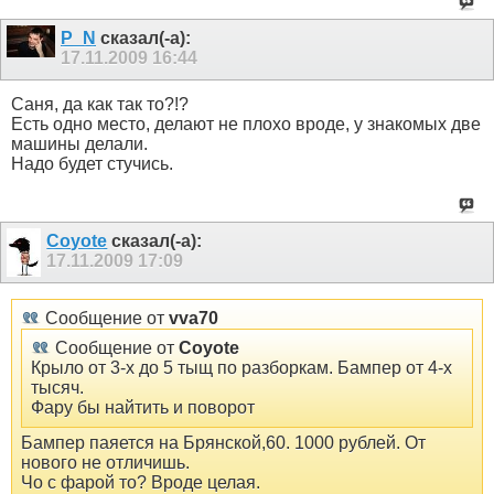
P_N
сказал(-а):
17.11.2009
16:44
Саня, да как так то?!?
Есть одно место, делают не плохо вроде, у знакомых две
машины делали.
Надо будет стучись.
Coyote
сказал(-а):
17.11.2009
17:09
Сообщение от
vva70
Сообщение от
Coyote
Крыло от 3-х до 5 тыщ по разборкам. Бампер от 4-х
тысяч.
Фару бы найтить и поворот
Бампер паяется на Брянской,60. 1000 рублей. От
нового не отличишь.
Чо с фарой то? Вроде целая.