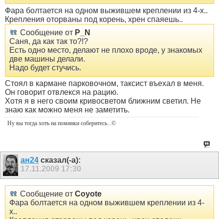
Фара болтается на одном выжившем креплении из 4-х..
Крепления оторваны под корень, хрен спаяешь..
Сообщение от
P_N
Саня, да как так то?!?
Есть одно место, делают не плохо вроде, у знакомых
две машины делали.
Надо будет стучись.
Стоял в кармане парковочном, таксист въехал в меня.
Он говорит отвлекся на рацию.
Хотя я в него своим кривосветом ближним светил. Не
знаю как можно меня не заметить.
Ну вы тогда хоть на поминки соберитесь
...©
ан24
сказал(-а):
17.11.2009
17:30
Сообщение от
Coyote
Фара болтается на одном выжившем креплении из 4-
х..