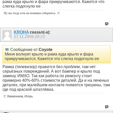
рама куда крыло и фара прикручиваются. Кажется что
слегка подогнуло ее
Ну вы тогда хоть на поминки соберитесь
...©
KROHA
сказал(-а):
17.11.2009
20:21
Сообщение от
Coyote
Меня волнует крыло и рама куда крыло и фара
прикручиваются. Кажется что слегка подогнуло ее
Рамка (телевизор) правится без проблем, там нет
серьёзных повреждений. А вот бампер и крыло под
замену. ИМХО. Так как работа по ремонту стоит
примерно 40%-60% стоимости деталей. Да и на леченых
деталях, при малейшем контакте появятся трешины, там
где под краской шпатлёвка.
С Уважением, Игорь