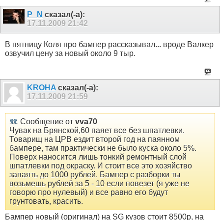
P_N
сказал(-а):
17.11.2009
21:42
В пятницу Коля про бампер рассказывал... вроде Валкер
озвучил цену за новый около 9 тыр.
KROHA
сказал(-а):
17.11.2009
21:59
Сообщение от
vva70
Чувак на Брянской,60 паяет все без шпатлевки.
Товарищ на ЦРВ ездит второй год на паянном
бампере, там практически не было куска около 5%.
Поверх наносится лишь тонкий ремонтный слой
шпатлевки под окраску. И стоит все это хозяйство
запаять до 1000 рублей. Бампер с разборки ты
возьмешь рублей за 5 - 10 если повезет (я уже не
говорю про нулевый) и все равно его будут
грунтовать, красить.
Бампер новый (оригинал) на SG кузов стоит 8500р, на