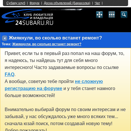
Single Sign On provided by
vBSSO
1
2
3
4
5
6
7
8
9
10
11
12
13
14
15
16
17
18
19
20
21
22
23
24
25
26
27
28
29
30
31
32
33
34
35
36
37
38
39
40
41
42
43
Жмякнули, во сколько встанет ремонт?
Тема:
Жмякнули, во сколько встанет ремонт?
Привет, если ты в первый раз попал на наш форум, то,
я надеюсь, ты найдешь тут для себя много
интересного! Часто задаваемые вопросы по ссылке
FAQ
.
А вообще, советую тебе пройти
не сложную
регистрацию на форуме
и у тебя станет намного
больше возможностей!
Внимательно выбирай форум по своим интересам и не
забывай, у нас обсуждалось уже много всяких тем...
сначала юзай поиск, потом создавай новую тему!
Добро пожаловать!