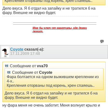
Крепления оторваны под корень, хрен спаяешь..
Дело вкуса. Я б отдал на запайку и не тратился б на
фару. Внешне не видно будет.
Мне бы ключ от квартиры, где девки
лежат.
Coyote
сказал(-а):
17.11.2009
17:48
Сообщение от
vva70
Сообщение от
Coyote
Фара болтается на одном выжившем креплении из
4-х..
Крепления оторваны под корень, хрен спаяешь..
Дело вкуса. Я б отдал на запайку и не тратился б на
фару. Внешне не видно будет.
ну фара меня не очень заботит. Меня волнует крыло и