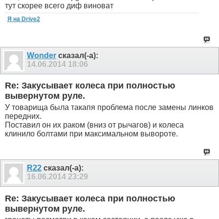
тут скорее всего диф виноват
Я на Drive2
Wonder
сказал(-а):
14.06.2014
18:06
Re: Закусывает колеса при полностью
вывернутом руле.
У товарища была такапя проблема после замены линков
передних.
Поставил он их раком (вниз от рычагов) и колеса
клинило болтами при максимальном вывороте.
R22
сказал(-а):
16.06.2014
23:29
Re: Закусывает колеса при полностью
вывернутом руле.