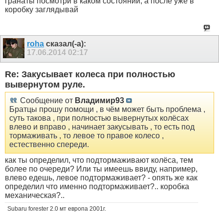
гранаты посмотри в каком состоянии, а после уже в
коробку заглядывай
roha
сказал(-а):
17.06.2014
02:17
Re: Закусывает колеса при полностью
вывернутом руле.
Сообщение от
Владимир93
Братцы прошу помощи , в чём может быть проблема ,
суть такова , при полностью вывернутых колёсах
влево и вправо , начинает закусывать , то есть под
тормаживать , то левое то правое колесо ,
естественно спереди.
как ты определил, что подтормаживают колёса, тем
более по очереди? Или ты имеешь ввиду, например,
влево едешь, левое подтормаживает? - опять же как
определил что именно подтормаживает?.. коробка
механическая?..
Subaru forester 2.0 мт европа 2001г.