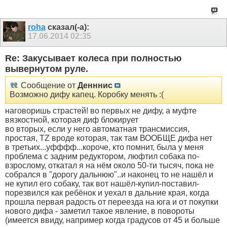
roha
сказал(-а):
17.06.2014
02:35
Re: Закусывает колеса при полностью
вывернутом руле.
Сообщение от
Денннис
Возможно дифу капец. Коробку менять :(
наговоришь страстей! во первых не дифу, а муфте
вязкостной, которая диф блокирует
во вторых, если у него автоматная трансмиссия,
простая, TZ вроде которая, так там ВООБЩЕ дифа нет
в третьих...уфффф...короче, кто помнит, была у меня
проблема с задним редуктором, люфтил собака по-
взрослому, откатал я на нём около 50-ти тысяч, пока не
собрался в "дорогу дальнюю"..и наконец то не нашёл и
не купил его собаку, так вот нашёл-купил-поставил-
порезвился как ребёнок и уехал в дальние края, когда
прошла первая радость от переезда на юга и от покупки
нового дифа - заметил такое явление, в повороты
(имеется ввиду, например когда градусов от 45 и больше