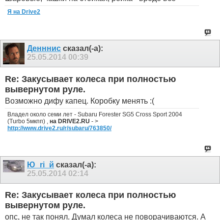
Я на Drive2
Денннис
сказал(-а):
25.05.2014
00:39
Re: Закусывает колеса при полностью
вывернутом руле.
Возможно дифу капец. Коробку менять :(
Владел около семи лет - Subaru Forester SG5 Cross Sport 2004
(Turbo 5мкпп) ,
на DRIVE2.RU
- >
http://www.drive2.ru/r/subaru/763850/
Ю_ri_й
сказал(-а):
25.05.2014
02:14
Re: Закусывает колеса при полностью
вывернутом руле.
опс, не так понял. Думал колеса не поворачиваются. А