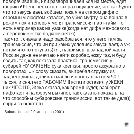
поворачиваешь, или разворачиваешься на месте, едет
форик оЧЧень неохотно, как раз ощущение, что как будто
что то закусывает, вобщем пока я на старом дифе с
огромным люфтом катался, то убил муфту, она вошла в
режим лок и теперь у меня трансмиссия парт-тайм, то
есть например как на уазике(когда нет дифа межосевого,
а передок жёстко подключается)
так что... сначала надо разобраться, что у него там за
трансмиссия, что ии при каких условиях закусывает, а уж
потом что то покупать)) я , например, в западной части
России даже не мечтаю найти коробас, езжу так, и буду
ездить так, как показала практика, трансмиссия у
субарей НУ ОЧЧЕНЬ сука крепкая, просто аккуратно в
поворотах, .. к слову сказать, выгребал стружку из
заднего дифа, доливал масло и проехал на нём 50!!
тысяч, и снял его РАБОЧИМ!!! кстати оставил у ЖЕКИ
ник ЧЕС110, Жека сказал, как время будет, разберёт
нафотает и на форум выкинет, так сказать показать на
что способны субаровские трансмиссии, вот такие дела))
сорри за оффтоп)
Subaru forester 2.0 мт европа 2001г.