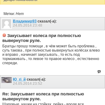
Метки:
Нет
Владимир93
сказал(-а):
24.05.2014
23:48
Закусывает колеса при полностью
вывернутом руле.
Братцы прошу помощи , в чём может быть проблема ,
суть такова , при полностью вывернутых колёсах влево
и вправо , начинает закусывать , то есть под
тормаживать , то левое то правое колесо , естественно
спереди.
Ю_ri_й
сказал(-а):
24.05.2014
23:52
Re: Закусывает колеса при полностью
вывернутом руле.
Шаровые, чашки на стойках, рейка - вроде все