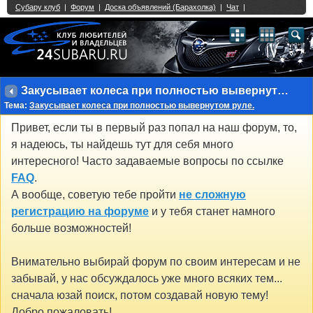
Single Sign On provided by
vBSSO
1
2
3
4
5
6
7
8
9
10
11
12
13
14
15
16
17
18
19
20
21
22
23
24
25
26
27
28
29
30
31
32
33
34
35
36
37
38
39
40
41
42
43
Закусывает колеса при полностью вывернутом руле.
Тема:
Закусывает колеса при полностью вывернутом руле.
Привет, если ты в первый раз попал на наш форум, то,
я надеюсь, ты найдешь тут для себя много
интересного! Часто задаваемые вопросы по ссылке
FAQ
.
А вообще, советую тебе пройти
не сложную
регистрацию на форуме
и у тебя станет намного
больше возможностей!
Внимательно выбирай форум по своим интересам и не
забывай, у нас обсуждалось уже много всяких тем...
сначала юзай поиск, потом создавай новую тему!
Добро пожаловать!