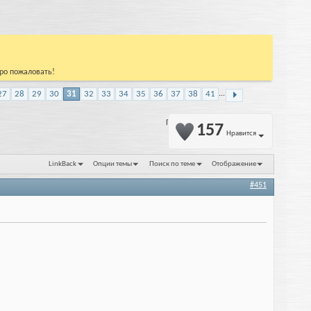
бро пожаловать!
27
28
29
30
31
32
33
34
35
36
37
38
41
...
Показано с 451 по 465 из 1021
157
Нравится
LinkBack
Опции темы
Поиск по теме
Отображение
#451