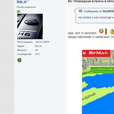
Re: Очередная встреча в пят
lexa_sy
Почти освоился
Сообщение от
WoofKill
на опере у нас никогда 
ааа. вот я затупил
представления о запасных то
Регистрация
18.04.2009
Адрес
Кр-ск
Возраст
44
Сообщений
314