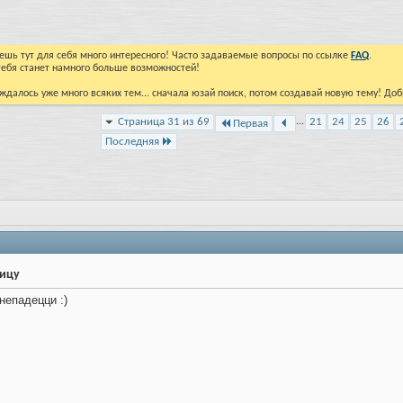
йдешь тут для себя много интересного! Часто задаваемые вопросы по ссылке
FAQ
.
тебя станет намного больше возможностей!
ждалось уже много всяких тем... сначала юзай поиск, потом создавай новую тему! До
Страница 31 из 69
...
21
24
25
26
Первая
Последняя
ницу
 непадецци :)