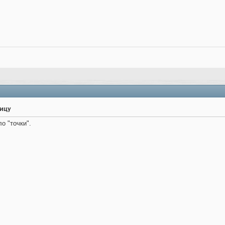
ницу
о "точки".