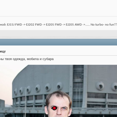
: EJ15J FWD -> EJ202 FWD -> EJ205 FWD -> EJ205 AWD ->...... No turbo- no fun!!
ницу
жны твоя одежда, мобила и субара