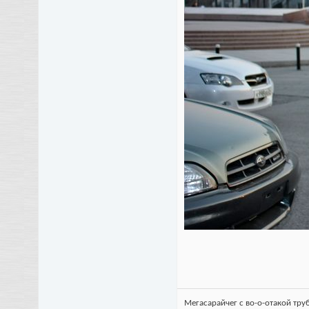
Мегасарайчег с во-о-отакой тру