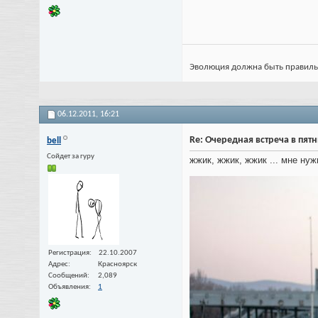
Эволюция должна быть правильной
06.12.2011,
16:21
Re: Очередная встреча в пят
bell
Сойдет за гуру
жжик, жжик, жжик ... мне ну
Регистрация
22.10.2007
Адрес
Красноярск
Сообщений
2,089
Объявления
1