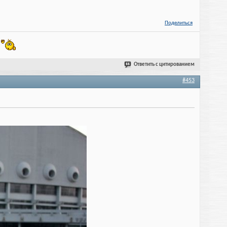
Поделиться
!
Ответить с цитированием
#453