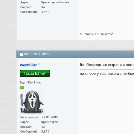
Адрес
Красноярск-Москва
Возраст
46
Сообщений
1,445
Outback 2.5 Золото!
06.12.2011,
08:44
Re: Очередная встреча в пят
WoofKiller
на опере у нас никогда не был
Еще и Кен Блок
Регистрация
29.03.2008
Адрес
Красноярск
Возраст
43
Сообщений
5,876