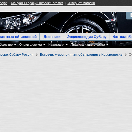
частных объявлений
Дневники
Энциклопедия Субару
Фотоальб
бщество
Опции форума
Навигация
Правила нашего сайта
рске, Субару Россия
Встречи, мероприятия, объявления в Красноярске
О