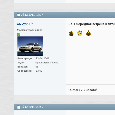
06.12.2011,
17:37
Re: Очередная встреча в пят
Alex2005
Мастер субару-слова
Регистрация
23.06.2009
Адрес
Красноярск-Москва
Возраст
46
Сообщений
1,445
Outback 2.5 Золото!
06.12.2011,
20:59