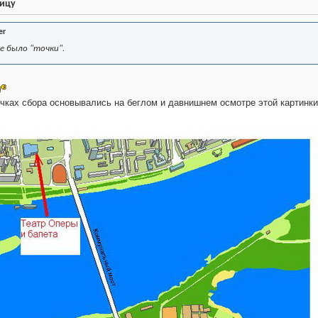
ницу
er
не было "точки".
чках сбора основывались на беглом и давнишнем осмотре этой картинки