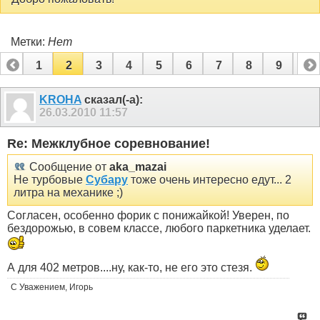
Метки:
Нет
1
2
3
4
5
6
7
8
9
10
11
12
KROHA
сказал(-а):
26.03.2010
11:57
Re: Межклубное соревнование!
Сообщение от
aka_mazai
Не турбовые
Субару
тоже очень интересно едут... 2
литра на механике ;)
Согласен, особенно форик с понижайкой! Уверен, по
бездорожью, в совем классе, любого паркетника уделает.
А для 402 метров....ну, как-то, не его это стезя.
С Уважением, Игорь