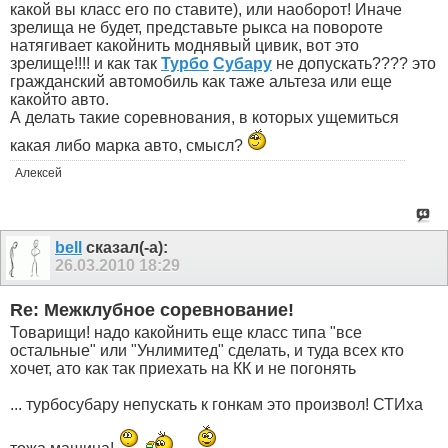
какой вы класс его по ставите), или наоборот! Иначе
зрелища не будет, представьте рыкса на повороте
натягивает какойнить моднявый цивик, вот это
зрелище!!!! и как так
Турбо
Субару
не допускать???? это
гражданский автомобиль как таже альтеза или еще
какойто авто.
А делать такие соревнования, в которых ущемиться
какая либо марка авто, смысл?
Алексей
bell
сказал(-а):
26.03.2010
18:29
Re: Межклубное соревнование!
Товарищи! надо какойнить еще класс типа "все
остальные" или "Унлимитед" сделать, и туда всех кто
хочет, ато как так приехать на КК и не погонять
... турбосубару непускать к гонкам это произвол! СТИха