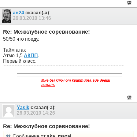
ан24
сказал(-а):
26.03.2010
13:46
Re: Межклубное соревнование!
50/50 что поеду.
Тайм атак
Атмо 1,5
АКПП
.
Первый класс.
Мне бы ключ от квартиры, где девки
лежат.
Yasik
сказал(-а):
26.03.2010
14:26
Re: Межклубное соревнование!
Сообщение от
aka_mazai