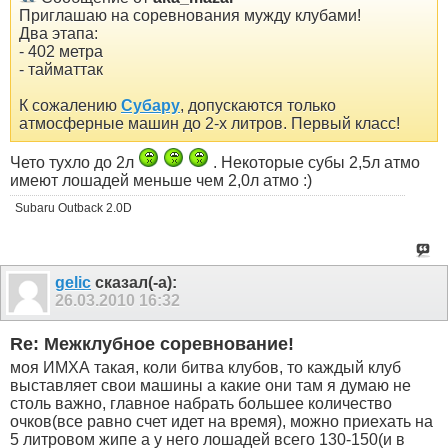
Приглашаю на соревнования мужду клубами!
Два этапа:
- 402 метра
- тайматтак
К сожалению
Субару
, допускаются только
атмосферные машин до 2-х литров. Первый класс!
Чето тухло до 2л
. Некоторые субы 2,5л атмо
имеют лошадей меньше чем 2,0л атмо :)
Subaru Outback 2.0D
gelic
сказал(-а):
26.03.2010
16:32
Re: Межклубное соревнование!
моя ИМХА такая, коли битва клубов, то каждый клуб
выставляет свои машины а какие они там я думаю не
столь важно, главное набрать большее количество
очков(все равно счет идет на время), можно приехать на
5 литровом жипе а у него лошадей всего 130-150(и в