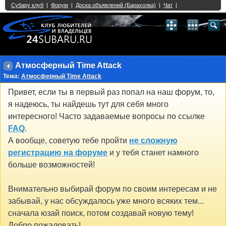
Single Sign On provided by
vBSSO
1
2
3
4
5
6
7
8
9
10
11
12
13
14
15
16
17
18
19
20
21
22
23
24
25
26
27
28
29
30
31
32
33
34
35
36
37
38
39
40
41
42
43
Атмосферный Time Attack
Тема:
Атмосферный Time Attack
Привет, если ты в первый раз попал на наш форум, то,
я надеюсь, ты найдешь тут для себя много
интересного! Часто задаваемые вопросы по ссылке
FAQ
.
А вообще, советую тебе пройти
не сложную
регистрацию на форуме
и у тебя станет намного
больше возможностей!
Внимательно выбирай форум по своим интересам и не
забывай, у нас обсуждалось уже много всяких тем...
сначала юзай поиск, потом создавай новую тему!
Добро пожаловать!