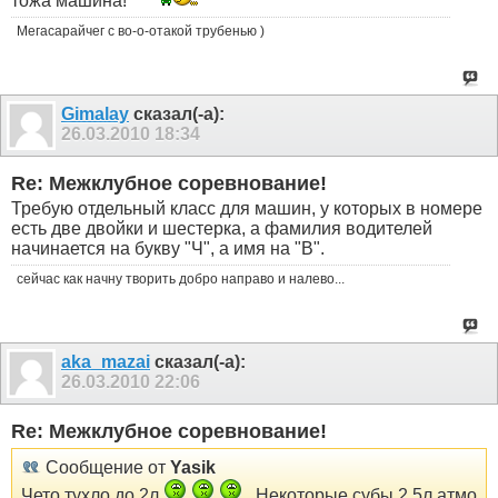
тожа машина!
Мегасарайчег с во-о-отакой трубенью )
Gimalay
сказал(-а):
26.03.2010
18:34
Re: Межклубное соревнование!
Требую отдельный класс для машин, у которых в номере
есть две двойки и шестерка, а фамилия водителей
начинается на букву "Ч", а имя на "В".
сейчас как начну творить добро направо и налево...
aka_mazai
сказал(-а):
26.03.2010
22:06
Re: Межклубное соревнование!
Сообщение от
Yasik
Чето тухло до 2л
. Некоторые субы 2,5л атмо