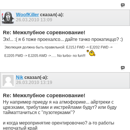
WoofKiller
сказал(-а):
26.03.2010
13:09
Re: Межклубное соревнование!
Эх!... :( я б тоже проехалсо... дайте тачко прокатиццо? :)
Эволюция должна быть правильной: EJ15J FWD -> EJ202 FWD ->
EJ205 FWD -> EJ205 AWD ->...... No turbo- no fun!!!
Nik
сказал(-а):
26.03.2010
13:19
Re: Межклубное соревнование!
Ну например приеду я на атмофорике... айртреки с
црвэхами, трибутами и икстрейлами будут? или буду
тайматтачиться с "пузотерками"?
и когда меропринятие орентировочно? а-то работы
непочатый край