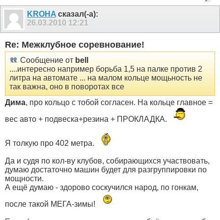
KROHA
сказал(-а):
26.03.2010
12:21
Re: Межклубное соревнование!
Сообщение от
bell
....интересно например борьба 1,5 на палке против 2
литра на автомате ... на малом кольце мощьность не
так важна, оно в поворотах все
Дима
, про кольцо с тобой согласен. На кольце главное =
вес авто + подвеска+резина + ПРОКЛАДКА.
Я толкую про 402 метра.
Да и судя по кол-ву клубов, собирающихся участвовать,
думаю достаточно машин будет для разгруппировки по
мощности.
А ещё думаю - здорово соскучился народ, по гонкам,
после такой МЕГА-зимы!