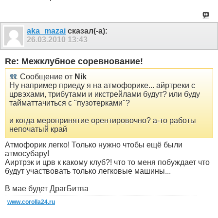
aka_mazai
сказал(-а):
26.03.2010
13:43
Re: Межклубное соревнование!
Сообщение от
Nik
Ну например приеду я на атмофорике... айртреки с
црвэхами, трибутами и икстрейлами будут? или буду
тайматтачиться с "пузотерками"?
и когда меропринятие орентировочно? а-то работы
непочатый край
Атмофорик легко! Только нужно чтобы ещё были
атмосубару!
Аиртрэк и црв к какому клуб?! что то меня побуждает что
будут участвовать только легковые машины...
В мае будет ДрагБитва
www.corolla24.ru