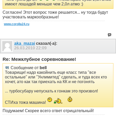
имеют лошадей меньше чем 2,0л атмо :)
Согласен! Этот вопрос тоже решается... ну тогда будут
участвовать маркообразные!
www.corolla24.ru
aka_mazai
сказал(-а):
26.03.2010
22:09
Re: Межклубное соревнование!
Сообщение от
bell
Товарищи! надо какойнить еще класс типа "все
остальные" или "Унлимитед" сделать, и туда всех кто
хочет, ато как так приехать на КК и не погонять
... турбосубару непускать к гонкам это произвол!
СТИха тожа машина!
Подумаем! Скорее всего ответ отрицательный!