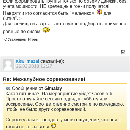
Если формировать группы только по объёму движки, без
учета мощности, НЕ зрелещные гонки получатся!
Наврятли кто согласится быть "мальчиком
для
битья". :-
Для зрелища и азарта - авто нужно подбирать, примерно
равные по силам.
С Уважением, Игорь
aka_mazai
сказал(-а):
26.03.2010
12:27
Re: Межклубное соревнование!
Сообщение от
Gimalay
Какая пятница?! На мероприятие уйдет часов 5-6.
Просто откупайте сессии подряд в субботу или
воскресенье. Соответственно смотрите по календарю,
чтобы не было других соревнований.
Спроси у альтеззоводов, у меня ощущение, что они с
тобой не согласятся