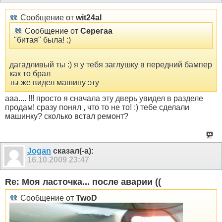
Сообщение от
wit24al
Сообщение от
Серегаа
"битая" была! :)
дагадливый ты :) я у тебя заглушку в передний бампер
как то брал
ты же видел машину эту
ааа.... !!! просто я сначала эту дверь увидел в разделе
продам! сразу понял , что то не то! :) тебе сделали
машинку? сколько встал ремонт?
Jogan
сказал(-а):
16.10.2009
23:47
Re: Моя ласточка... после аварии ((
Сообщение от
TwoD