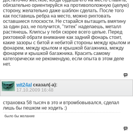
обязательно ориентируйся на противоположную (целую)
сторону, желательно даже шаблон сделать. После того
как поставишь ребра на место, можно рихтовать
оставшиеся плоскости. Не старайся вытащить вмятину
за один раз, не получится, "титек" наделаешь, металл
растянешь. Клипсы у тебя скорее всего целые. Перед
рихтовкой обрати внимание как задний фонарь стоит,
какие зазоры с битой и небитой стороны между крылом и
фонарем, между крылом и крышкой багажника, между
фонарем и крышкой багажника. Красить самому
категорически не рекомендую, если опыта в этом деле
нет.
wit24al
сказал(-а):
17.10.2009
16:48
страховка 58 тысяч в это и втромбовывался, сделал
лишь бы пешком не ходить :)
было бы желание