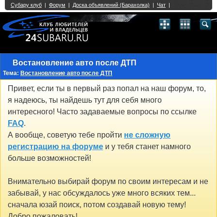
Single Sign On provided by
vBSSO
1
2
3
4
5
6
7
8
9
10
11
12
13
14
15
16
17
18
19
20
21
22
23
24
25
26
27
28
29
30
31
32
33
34
35
36
37
38
39
40
41
42
43
Востановление авто после ДТП
Тема:
Востановление авто после ДТП
Привет, если ты в первый раз попал на наш форум, то,
я надеюсь, ты найдешь тут для себя много
интересного! Часто задаваемые вопросы по ссылке
FAQ
.
А вообще, советую тебе пройти
не сложную
регистрацию на форуме
и у тебя станет намного
больше возможностей!
Внимательно выбирай форум по своим интересам и не
забывай, у нас обсуждалось уже много всяких тем...
сначала юзай поиск, потом создавай новую тему!
Добро пожаловать!