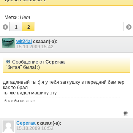
Метки:
Нет
1
2
wit24al
сказал(-а):
15.10.2009
15:42
Сообщение от
Серегаа
"битая" была! :)
дагадливый ты :) я у тебя заглушку в передний бампер
как то брал
ты же видел машину эту
было бы желание
Серегаа
сказал(-а):
15.10.2009
16:52