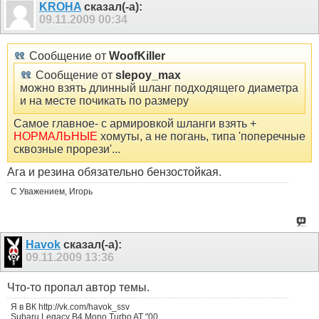
KROHA
сказал(-а):
09.11.2009
00:34
Сообщение от
WoofKiller
Сообщение от
slepoy_max
можно взять длинный шланг подходящего диаметра
и на месте почикать по размеру
Самое главное- с армировкой шланги взять +
НОРМАЛЬНЫЕ
хомуты, а не погань, типа 'поперечные
сквозные прорези'...
Ага и резина обязательно бензостойкая.
С Уважением, Игорь
Havok
сказал(-а):
09.11.2009
13:36
Что-то пропал автор темы.
Я в ВК http://vk.com/havok_ssv
Subaru Legacy B4 Mono Turbo AT "00