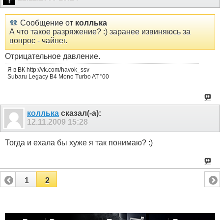
Сообщение от
коллька
А что такое разряжение? :) заранее извиняюсь за
вопрос - чайнег.
Отрицательное давление.
Я в ВК http://vk.com/havok_ssv
Subaru Legacy B4 Mono Turbo AT "00
коллька
сказал(-а):
12.11.2009
15:28
Тогда и ехала бы хуже я так понимаю? :)
1
2