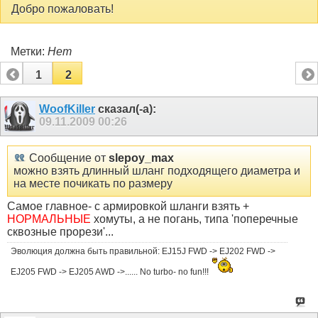
Добро пожаловать!
Метки:
Нет
1
2
WoofKiller
сказал(-а):
09.11.2009
00:26
Сообщение от
slepoy_max
можно взять длинный шланг подходящего диаметра и
на месте почикать по размеру
Самое главное- с армировкой шланги взять +
НОРМАЛЬНЫЕ
хомуты, а не погань, типа 'поперечные
сквозные прорези'...
Эволюция должна быть правильной: EJ15J FWD -> EJ202 FWD ->
EJ205 FWD -> EJ205 AWD ->...... No turbo- no fun!!!