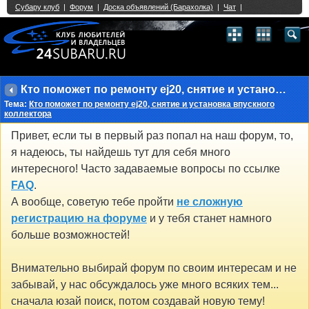
Single Sign On provided by
vBSSO
1
2
3
4
5
6
7
8
9
10
11
12
13
14
15
16
17
18
19
20
21
22
23
24
25
26
27
28
29
30
31
32
33
34
35
36
37
38
39
40
41
42
43
Кто поможет по ремонту ej20, снятие и установка впускного коллектора
Тема:
Кто поможет по ремонту ej20, снятие и установка впускного
коллектора
Привет, если ты в первый раз попал на наш форум, то,
я надеюсь, ты найдешь тут для себя много
интересного! Часто задаваемые вопросы по ссылке
FAQ
.
А вообще, советую тебе пройти
не сложную
регистрацию на форуме
и у тебя станет намного
больше возможностей!
Внимательно выбирай форум по своим интересам и не
забывай, у нас обсуждалось уже много всяких тем...
сначала юзай поиск, потом создавай новую тему!