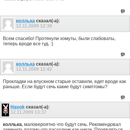
коллька
сказал(-а):
12.11.2009
12:39
Всем спасибо! Протянули хомуты, были слабоваты,
теперь вроде все гуд. :)
коллька
сказал(-а):
12.11.2009
12:42
Прокладки на впускном старые оставили, едет вроде как
раньше. Если будут сечь какие будут симптомы?
Havok
сказал(-а):
12.11.2009
13:37
коллька
, маловероятно что будут сечь. Рекомендовал
заменить потому что расходник как никак. Проявляться