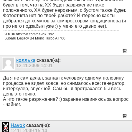
будет в том, что на ХХ будет разряжение ниже
положенного, ХХ будет неровным, с бустом также будет.
Фотоотчета нет по твоей работе? Интересно как ты
добрался до хомутов за компрессором кондиционера (я
про него подзабыл уже :) у меня его давно нет).
Я в ВК http://vk.com/havok_ssv
Subaru Legacy B4 Mono Turbo AT "00
коллька
сказал(-а):
12.11.2009
14:01
Да я не сам делал, загнал к человеку одному, половину
процесса не видел вовсе, но снималось все: генератор,
интеркулер, впускной. Сам бы я протрахался бы весь
день это точно.
А что такое разряжение? :) заранее извиняюсь за вопрос
- чайнег.
Havok
сказал(-а):
12.11.2009
15:14