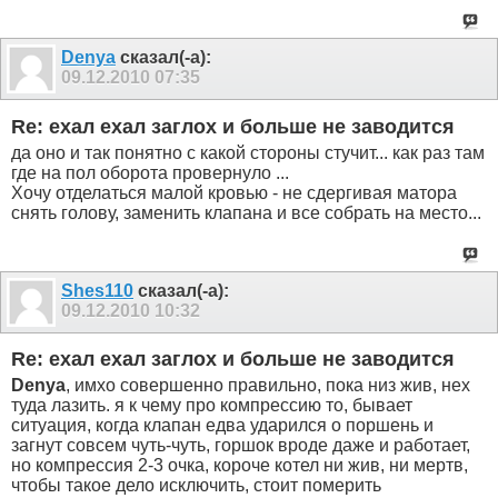
Denya
сказал(-а):
09.12.2010
07:35
Re: ехал ехал заглох и больше не заводится
да оно и так понятно с какой стороны стучит... как раз там
где на пол оборота провернуло ...
Хочу отделаться малой кровью - не сдергивая матора
снять голову, заменить клапана и все собрать на место...
Shes110
сказал(-а):
09.12.2010
10:32
Re: ехал ехал заглох и больше не заводится
Denya
, имхо совершенно правильно, пока низ жив, нех
туда лазить. я к чему про компрессию то, бывает
ситуация, когда клапан едва ударился о поршень и
загнут совсем чуть-чуть, горшок вроде даже и работает,
но компрессия 2-3 очка, короче котел ни жив, ни мертв,
чтобы такое дело исключить, стоит померить