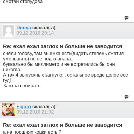
смотан стопудова
Denya
сказал(-а):
09.12.2010
20:14
Re: ехал ехал заглох и больше не заводится
сняли голову, там выемка есть(видать степень сжатия
уменьшить) но не под клапана...
буквально бы миллиметр и не встретились бы они
никогда...
А так 4 выпускных загнуло... остальное вроде целое все
гуд!
Завтра собирать!
Figaro
сказал(-а):
09.12.2010
21:02
Re: ехал ехал заглох и больше не заводится
а на поршнях коцки есть ?