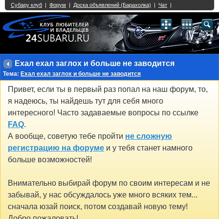
Single Sign On provided by
vBSSO
1
2
3
4
5
6
7
8
9
10
11
12
13
14
15
16
17
18
19
20
21
22
23
24
25
26
27
28
29
30
31
32
33
34
35
36
37
38
39
40
41
42
43
Ехал ехал заглох и больше не заводится
Тема:
Ехал ехал заглох и больше не заводится
Привет, если ты в первый раз попал на наш форум, то,
я надеюсь, ты найдешь тут для себя много
интересного! Часто задаваемые вопросы по ссылке
FAQ
.
А вообще, советую тебе пройти
не сложную
регистрацию на форуме
и у тебя станет намного
больше возможностей!
Внимательно выбирай форум по своим интересам и не
забывай, у нас обсуждалось уже много всяких тем...
сначала юзай поиск, потом создавай новую тему!
Добро пожаловать!