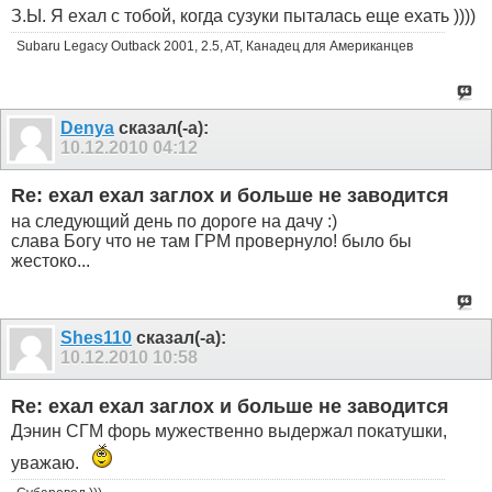
З.Ы. Я ехал с тобой, когда сузуки пыталась еще ехать ))))
Subaru Legacy Outback 2001, 2.5, AT, Канадец для Американцев
Denya
сказал(-а):
10.12.2010
04:12
Re: ехал ехал заглох и больше не заводится
на следующий день по дороге на дачу :)
слава Богу что не там ГРМ провернуло! было бы
жестоко...
Shes110
сказал(-а):
10.12.2010
10:58
Re: ехал ехал заглох и больше не заводится
Дэнин СГМ форь мужественно выдержал покатушки,
уважаю.