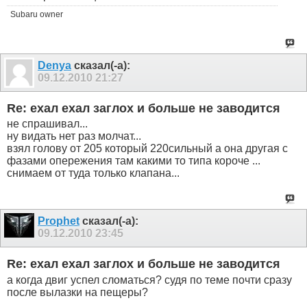
Subaru owner
Denya
сказал(-а):
09.12.2010
21:27
Re: ехал ехал заглох и больше не заводится
не спрашивал...
ну видать нет раз молчат...
взял голову от 205 который 220сильный а она другая с
фазами опережения там какими то типа короче ...
снимаем от туда только клапана...
Prophet
сказал(-а):
09.12.2010
23:45
Re: ехал ехал заглох и больше не заводится
а когда двиг успел сломаться? судя по теме почти сразу
после вылазки на пещеры?