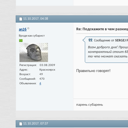
11.10.2017,
04:38
Re: Подскажите в чем разниц
an26
Вроде как субарист
Сообщение от
SERGEJ 
Всем доброго дня! Прош
контрактный стоит 68 т
то что может сказать 
Регистрация
03.08.2009
Адрес
Красноярск
Правильно говорят!
Возраст
49
Сообщений
470
Объявления
4
парень субарень
11.10.2017,
07:37