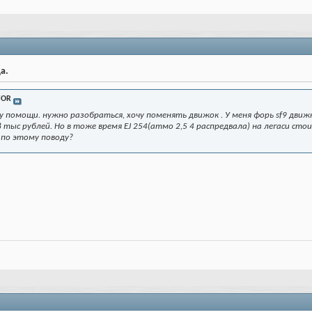
а.
FOR
у помощи. нужно разобраться, хочу поменять движок . У меня форь sf9 движ
ыс рублей. Но в тоже время EJ 254(атмо 2,5 4 распредвала) на легаси стоит
по этому поводу?