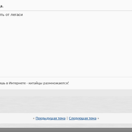
а.
ть от легаси
ишь в Интернете - китайцы размножаются!
«
Предыдущая тема
|
Следующая тема
»