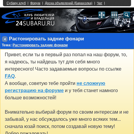
Single Sign On provided by
vBSSO
1
2
3
4
5
6
7
8
9
10
11
12
13
14
15
16
17
18
19
20
21
22
23
24
25
26
27
28
29
30
31
32
33
34
35
36
37
38
39
40
41
42
43
Растонировать задние фонари
Тема:
Растонировать задние фонари
Привет, если ты в первый раз попал на наш форум, то,
я надеюсь, ты найдешь тут для себя много
интересного! Часто задаваемые вопросы по ссылке
FAQ
.
А вообще, советую тебе пройти
не сложную
регистрацию на форуме
и у тебя станет намного
больше возможностей!
Внимательно выбирай форум по своим интересам и не
забывай, у нас обсуждалось уже много всяких тем...
сначала юзай поиск, потом создавай новую тему!
Добро пожаловать!