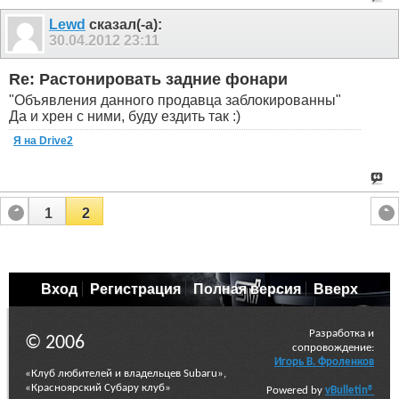
Lewd
сказал(-а):
30.04.2012
23:11
Re: Растонировать задние фонари
"Объявления данного продавца заблокированны"
Да и хрен с ними, буду ездить так :)
Я на Drive2
1
2
Вход
Регистрация
Полная версия
Вверх
Разработка и
© 2006
сопровождение:
Игорь В. Фроленков
«Клуб любителей и владельцев Subaru»,
«Красноярский Субару клуб»
Powered by
vBulletin®