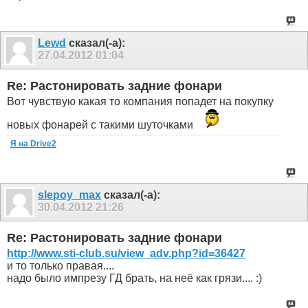
Lewd
сказал(-а):
27.04.2012
01:04
Re: Растонировать задние фонари
Вот чувствую какая то компания попадет на покупку
новых фонарей с такими шуточками
Я на Drive2
slepoy_max
сказал(-а):
30.04.2012
21:26
Re: Растонировать задние фонари
http://www.sti-club.su/view_adv.php?id=36427
и то только правая....
надо было импрезу ГД брать, на неё как грязи.... :)