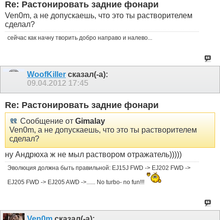
Re: Растонировать задние фонари
Ven0m, а не допускаешь, что это ты растворителем
сделал?
сейчас как начну творить добро направо и налево...
WoofKiller
сказал(-а):
09.04.2012
17:45
Re: Растонировать задние фонари
Сообщение от
Gimalay
Ven0m, а не допускаешь, что это ты растворителем
сделал?
ну Андрюха ж не мыл раствором отражатель)))))
Эволюция должна быть правильной: EJ15J FWD -> EJ202 FWD ->
EJ205 FWD -> EJ205 AWD ->...... No turbo- no fun!!!
Ven0m
сказал(-а):