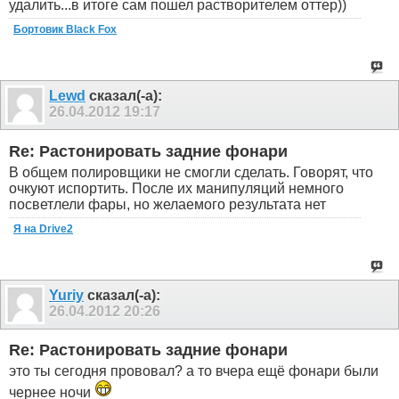
удалить...в итоге сам пошел растворителем оттер))
Бортовик Black Fox
Lewd
сказал(-а):
26.04.2012
19:17
Re: Растонировать задние фонари
В общем полировщики не смогли сделать. Говорят, что
очкуют испортить. После их манипуляций немного
посветлели фары, но желаемого результата нет
Я на Drive2
Yuriy
сказал(-а):
26.04.2012
20:26
Re: Растонировать задние фонари
это ты сегодня прововал? а то вчера ещё фонари были
чернее ночи