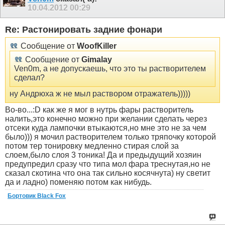
10.04.2012
00:29
Re: Растонировать задние фонари
Сообщение от
WoofKiller
Сообщение от
Gimalay
Ven0m, а не допускаешь, что это ты растворителем
сделал?
ну Андрюха ж не мыл раствором отражатель)))))
Во-во...:D как же я мог в нутрь фары растворитель
налить,это конечно можно при желании сделать через
отсеки куда лампочки втыкаются,но мне это не за чем
было))) я мочил растворителем только тряпочку которой
потом тер тонировку медленно стирая слой за
слоем,было слоя 3 тоника! Да и предыдущий хозяин
предупредил сразу что типа мол фара треснутая,но не
сказал скотина что она так сильно косячнута) ну светит
да и ладно) поменяю потом как нибудь.
Бортовик Black Fox