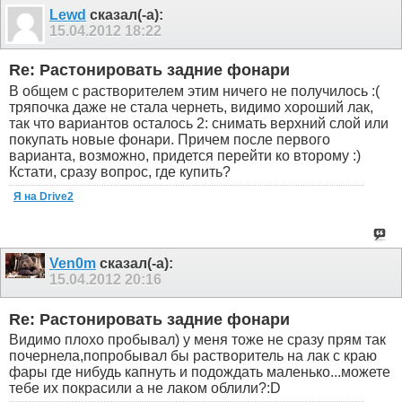
Lewd
сказал(-а):
15.04.2012
18:22
Re: Растонировать задние фонари
В общем с растворителем этим ничего не получилось :(
тряпочка даже не стала чернеть, видимо хороший лак,
так что вариантов осталось 2: снимать верхний слой или
покупать новые фонари. Причем после первого
варианта, возможно, придется перейти ко второму :)
Кстати, сразу вопрос, где купить?
Я на Drive2
Ven0m
сказал(-а):
15.04.2012
20:16
Re: Растонировать задние фонари
Видимо плохо пробывал) у меня тоже не сразу прям так
почернела,попробывал бы растворитель на лак с краю
фары где нибудь капнуть и подождать маленько...можете
тебе их покрасили а не лаком облили?:D