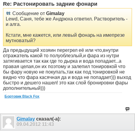
Re: Растонировать задние фонари
Сообщение от
Gimalay
Lewd, Саня, тебе же Андрюха ответил. Растворитель -
и алга.
Кстати, мне кажется, или левый фонарь на имепрезе
мутноватый?
Да предыдущий хозяин перегрел её или что,внутри
отражатель какой то полуоблезлый,и фара из нутри
затягивается так как где то дырка и вода попадает...а
правая целая,он их поэтому и залепил тонировкой что
бы фару новую не покупать,так как под тонировкой не
видно что фара касячная да и вода не попадает))) выход
быстро и дешего нашел! это как слой бронировки фары
дополнительный)))
Бортовик Black Fox
Gimalay
сказал(-а):
09.04.2012
11:43