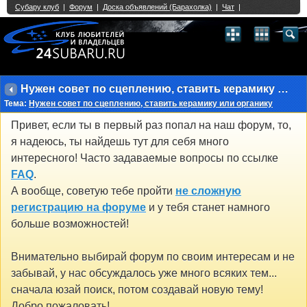
Single Sign On provided by
vBSSO
1
2
3
4
5
6
7
8
9
10
11
12
13
14
15
16
17
18
19
20
21
22
23
24
25
26
27
28
29
30
31
32
33
34
35
36
37
38
39
40
41
42
43
Нужен совет по сцеплению, ставить керамику или органику
Тема:
Нужен совет по сцеплению, ставить керамику или органику
Привет, если ты в первый раз попал на наш форум, то,
я надеюсь, ты найдешь тут для себя много
интересного! Часто задаваемые вопросы по ссылке
FAQ
.
А вообще, советую тебе пройти
не сложную
регистрацию на форуме
и у тебя станет намного
больше возможностей!
Внимательно выбирай форум по своим интересам и не
забывай, у нас обсуждалось уже много всяких тем...
сначала юзай поиск, потом создавай новую тему!
Добро пожаловать!