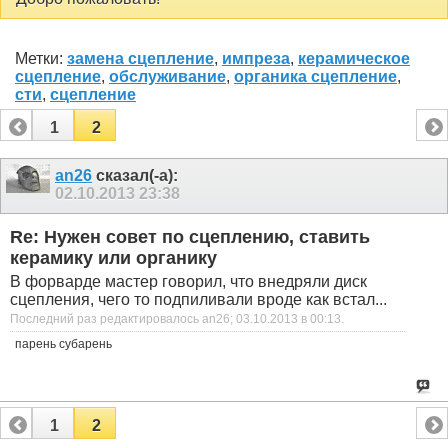
Метки:
замена сцепление
,
импреза
,
керамическое
сцепление
,
обслуживание
,
органика сцепление
,
сти
,
сцепление
1
2
an26
сказал(-а):
02.10.2013
23:38
Re: Нужен совет по сцеплению, ставить
керамику или органику
В форварде мастер говорил, что внедряли диск
сцепления, чего то подпиливали вроде как встал...
Последний раз редактировалось an26; 03.10.2013 в
00:13
.
парень субарень
1
2