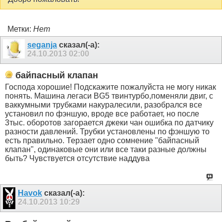
Метки:
Нет
seganja
сказал(-а):
24.10.2013
02:00
байпасный клапан
Господа хорошие! Подскажите пожалуйста не могу никак
понять. Машина легаси BG5 твинтурбо,поменяли двиг, с
ваккумными трубками накуралесили, разобрался все
установил по фэншую, вроде все работает, но после
3тыс. оборотов загорается джеки чан ошибка по датчику
разности давлений. Трубки установлены по фэншую то
есть правильно. Терзает одно сомнение "байпасный
клапан", одинаковые они или все таки разные должны
быть? Чувствуется отсутствие наддува
Havok
сказал(-а):
24.10.2013
10:29