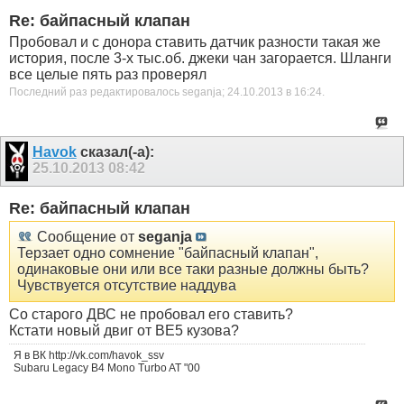
Re: байпасный клапан
Пробовал и с донора ставить датчик разности такая же
история, после 3-х тыс.об. джеки чан загорается. Шланги
все целые пять раз проверял
Последний раз редактировалось seganja; 24.10.2013 в
16:24
.
Havok
сказал(-а):
25.10.2013
08:42
Re: байпасный клапан
Сообщение от
seganja
Терзает одно сомнение "байпасный клапан",
одинаковые они или все таки разные должны быть?
Чувствуется отсутствие наддува
Со старого ДВС не пробовал его ставить?
Кстати новый двиг от BE5 кузова?
Я в ВК http://vk.com/havok_ssv
Subaru Legacy B4 Mono Turbo AT "00