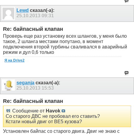
Lewd
сказал(-а):
25.10.2013
09:31
Re: байпасный клапан
Проверь еще раз установку всех шлангов, у меня было
такое, 2 шланга местами попутано, в момент
подключения второй турбины сваливался в аварийный
режим и дул 0,6 только
Я на Drive2
seganja
сказал(-а):
25.10.2013
15:53
Re: байпасный клапан
Сообщение от
Havok
Со старого ДВС не пробовал его ставить?
Кстати новый двиг от BE5 кузова?
Установлен байпас со старого двига. Двиг не знаю с