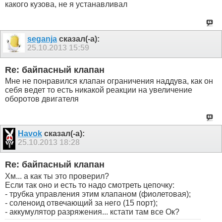
какого кузова, не я устанавливал
seganja
сказал(-а):
25.10.2013
15:59
Re: байпасный клапан
Мне не понравился клапан ограничения наддува, как он
себя ведет то есть никакой реакции на увеличение
оборотов двигателя
Havok
сказал(-а):
25.10.2013
18:28
Re: байпасный клапан
Хм... а как ты это проверил?
Если так оно и есть то надо смотреть цепочку:
- трубка управления этим клапаном (фиолетовая);
- соленоид отвечающий за него (15 порт);
- аккумулятор разряжения... кстати там все Ок?