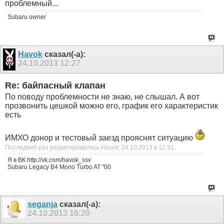
проблемный...
Subaru owner
Havok
сказал(-а):
24.10.2013
12:27
Re: байпасный клапан
По поводу проблемности не знаю, не слышал. А вот
прозвонить цешкой можно его, график его характеристик
есть
ИМХО донор и тестовый заезд прояснят ситуацию
Последний раз редактировалось Havok; 24.10.2013 в
12:31
.
Я в ВК http://vk.com/havok_ssv
Subaru Legacy B4 Mono Turbo AT "00
seganja
сказал(-а):
24.10.2013
16:20