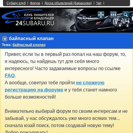
Single Sign On provided by
vBSSO
1
2
3
4
5
6
7
8
9
10
11
12
13
14
15
16
17
18
19
20
21
22
23
24
25
26
27
28
29
30
31
32
33
34
35
36
37
38
39
40
41
42
43
байпасный клапан
Тема:
байпасный клапан
Привет, если ты в первый раз попал на наш форум, то,
я надеюсь, ты найдешь тут для себя много
интересного! Часто задаваемые вопросы по ссылке
FAQ
.
А вообще, советую тебе пройти
не сложную
регистрацию на форуме
и у тебя станет намного
больше возможностей!
Внимательно выбирай форум по своим интересам и не
забывай, у нас обсуждалось уже много всяких тем...
сначала юзай поиск, потом создавай новую тему!
Добро пожаловать!