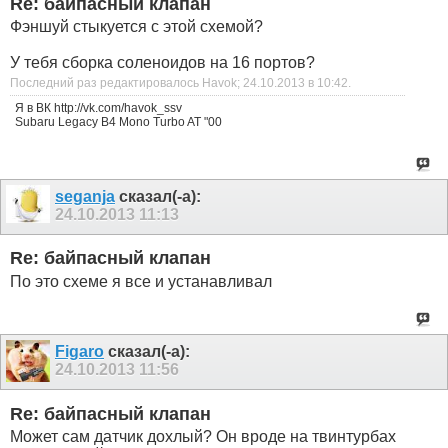
Re: байпасный клапан
Фэншуй стыкуется с этой схемой?
У тебя сборка соленоидов на 16 портов?
Последний раз редактировалось Havok; 24.10.2013 в
10:42
.
Я в ВК http://vk.com/havok_ssv
Subaru Legacy B4 Mono Turbo AT "00
seganja
сказал(-а):
24.10.2013
11:13
Re: байпасный клапан
По это схеме я все и устанавливал
Figaro
сказал(-а):
24.10.2013
11:56
Re: байпасный клапан
Может сам датчик дохлый? Он вроде на твинтурбах